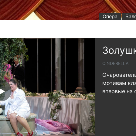
Опера
Бал
Золуш
CINDERELLA
Очаровател
мотивам кла
впервые на 