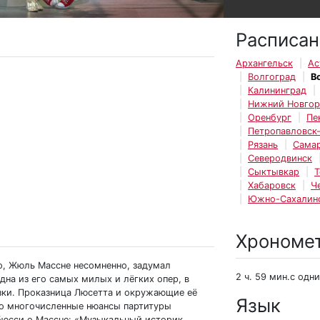
Расписан
Архангельск
Ас
Волгоград
В
Калининград
Нижний Новго
Оренбург
Пе
Петропавловск
Рязань
Сама
Северодвинск
Сыктывкар
Т
Хабаровск
Ч
Южно-Сахалин
Хрономе
о, Жюль Массне несомненно, задумал
2 ч. 59 мин.с одн
дна из его самых милых и лёгких опер, в
азки. Проказница Люсетта и окружающие её
Язык
то многочисленные нюансы партитуры
бюсси о Массне: «Музыкальный историк