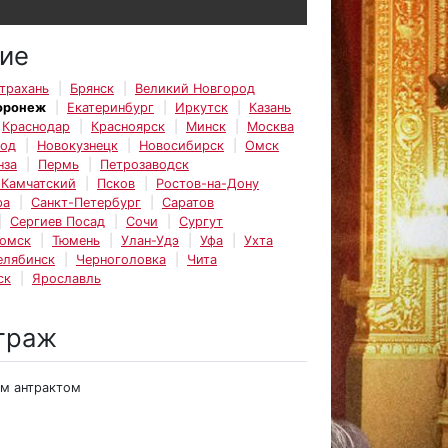
ие
трахань
Брянск
Великий Новгород
оронеж
Екатеринбург
Иркутск
Казань
Краснодар
Красноярск
Минск
Москва
род
Новокузнецк
Новосибирск
Омск
нза
Пермь
Петрозаводск
-Камчатский
Псков
Ростов-на-Дону
ра
Санкт-Петербург
Саратов
Сергиев Посад
Сочи
Сургут
омск
Тюмень
Улан-Удэ
Уфа
Ухта
елябинск
Черноголовка
Чита
ск
Ярославль
траж
им антрактом