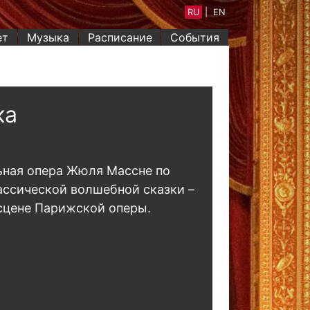
RU
|
EN
ет
Музыка
Расписание
События
ка
ьная опера Жюля Массне по
ссической волшебной сказки –
сцене Парижской оперы.