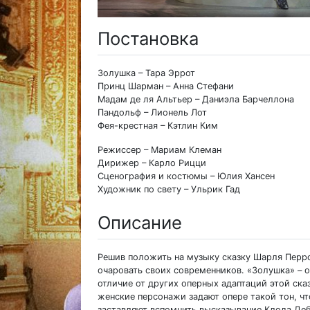
Постановка
Золушка – Тара Эррот
Принц Шарман – Анна Стефани
Мадам де ля Альтьер – Даниэла Барчеллона
Пандольф – Лионель Лот
Фея-крестная – Кэтлин Ким
Режиссер – Мариам Клеман
Дирижер – Карло Рицци
Сценография и костюмы – Юлия Хансен
Художник по свету – Ульрик Гад
Описание
Решив положить на музыку сказку Шарля Перр
очаровать своих современников. «Золушка» – о
отличие от других оперных адаптаций этой ск
женские персонажи задают опере такой тон, ч
заставляют вспомнить высказывание Клода Де