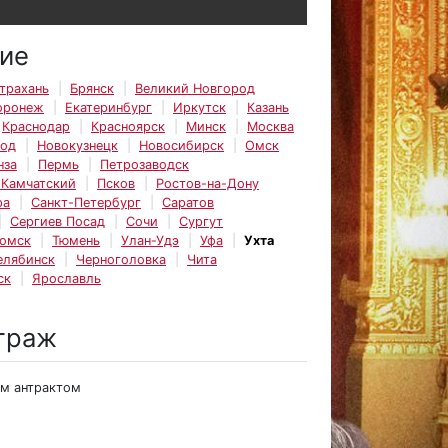
ие
трахань
Брянск
Великий Новгород
оронеж
Екатеринбург
Иркутск
Казань
Краснодар
Красноярск
Минск
Москва
род
Новокузнецк
Новосибирск
Омск
нза
Пермь
Петрозаводск
-Камчатский
Псков
Ростов-на-Дону
ра
Санкт-Петербург
Саратов
Сергиев Посад
Сочи
Сургут
омск
Тюмень
Улан-Удэ
Уфа
Ухта
елябинск
Черноголовка
Чита
ск
Ярославль
траж
им антрактом