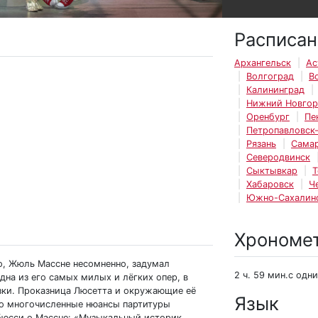
Расписан
Архангельск
Ас
Волгоград
В
Калининград
Нижний Новго
Оренбург
Пе
Петропавловск
Рязань
Сама
Северодвинск
Сыктывкар
Т
Хабаровск
Ч
Южно-Сахалин
Хрономе
о, Жюль Массне несомненно, задумал
2 ч. 59 мин.с одн
дна из его самых милых и лёгких опер, в
азки. Проказница Люсетта и окружающие её
Язык
то многочисленные нюансы партитуры
бюсси о Массне: «Музыкальный историк