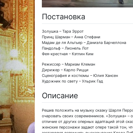
Постановка
Золушка – Тара Эррот
Принц Шарман – Анна Стефани
Мадам де ля Альтьер – Даниэла Барчеллона
Пандольф – Лионель Лот
Фея-крестная – Кэтлин Ким
Режиссер – Мариам Клеман
Дирижер – Карло Рицци
Сценография и костюмы – Юлия Хансен
Художник по свету – Ульрик Гад
Описание
Решив положить на музыку сказку Шарля Перр
очаровать своих современников. «Золушка» – о
отличие от других оперных адаптаций этой ск
женские персонажи задают опере такой тон, ч
заставляют вспомнить высказывание Клода Де