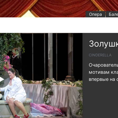
Опера
Бал
Золуш
CINDERELLA
Очаровател
мотивам кла
впервые на 