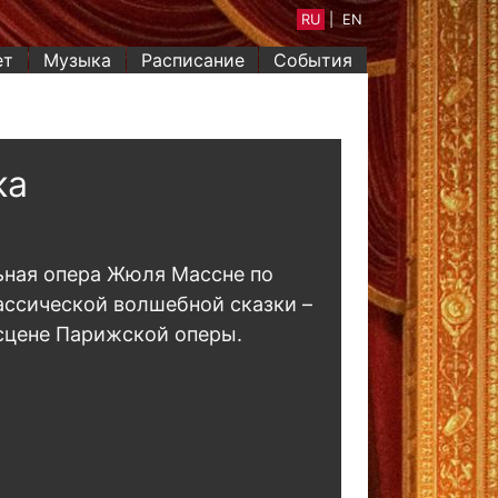
RU
|
EN
ет
Музыка
Расписание
События
ка
ьная опера Жюля Массне по
ссической волшебной сказки –
сцене Парижской оперы.