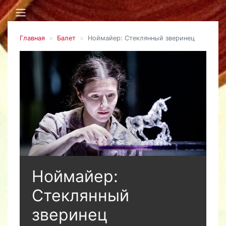
Главная
Балет
Ноймайер: Стеклянный зверинец
Ноймайер:
Стеклянный
зверинец