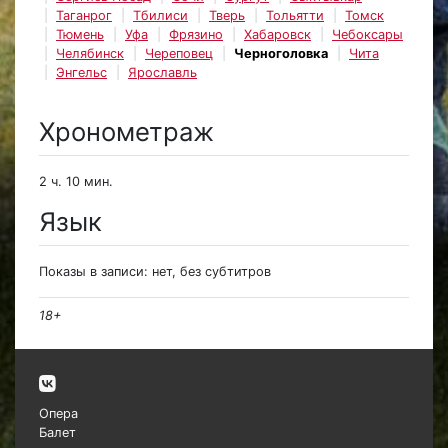
Таганрог
Тбилиси
Тверь
Тольятти
Томск
Тюмень
Уфа
Фрязино
Хабаровск
Чебоксары
Челябинск
Череповец
Черноголовка
Чита
Энгельс
Ярославль
Хронометраж
2 ч. 10 мин.
Язык
Показы в записи: нет, без субтитров
18+
Опера
Балет