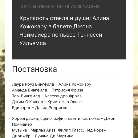
JOHN NEUMEIER: DIE GLASMENAGERIE
Хрупкость стекла и души: Алина
Кожокару в балете Джона
Ноймайера по пьесе Теннесси
Уильямса
Постановка
Лаура Роуз Вингфилд – Алина Кожокару
Аманда Вингфилд – Патрисия Фриза
Том Вингфилд – Алессандро Фрола
Джим О'Коннор – Кристофер Эванс
Единорог – Давид Родригес
Хореография, сценография, свет и костюмы – Джон
Ноймайер
Музыка – Чарльз Айвз, Филип Гласс, Нед Рорем
Дирижёр – Лучано Ди Мартино