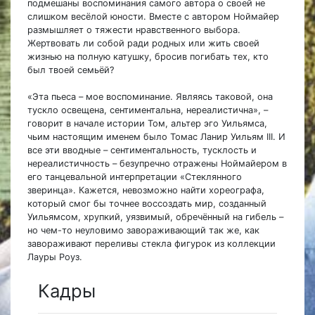
подмешаны воспоминания самого автора о своей не
слишком весёлой юности. Вместе с автором Ноймайер
размышляет о тяжести нравственного выбора.
Жертвовать ли собой ради родных или жить своей
жизнью на полную катушку, бросив погибать тех, кто
был твоей семьёй?
«Эта пьеса – мое воспоминание. Являясь таковой, она
тускло освещена, сентиментальна, нереалистична», –
говорит в начале истории Том, альтер эго Уильямса,
чьим настоящим именем было Томас Ланир Уильям III. И
все эти вводные – сентиментальность, тусклость и
нереалистичность – безупречно отражены Ноймайером в
его танцевальной интерпретации «Стеклянного
зверинца». Кажется, невозможно найти хореографа,
который смог бы точнее воссоздать мир, созданный
Уильямсом, хрупкий, уязвимый, обречённый на гибель –
но чем-то неуловимо завораживающий так же, как
завораживают переливы стекла фигурок из коллекции
Лауры Роуз.
Кадры