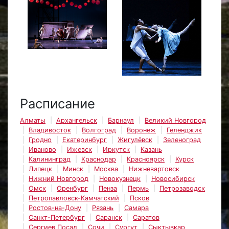
Расписание
Алматы
Архангельск
Барнаул
Великий Новгород
Владивосток
Волгоград
Воронеж
Геленджик
Гродно
Екатеринбург
Жигулёвск
Зеленоград
Иваново
Ижевск
Иркутск
Казань
Калининград
Краснодар
Красноярск
Курск
Липецк
Минск
Москва
Нижневартовск
Нижний Новгород
Новокузнецк
Новосибирск
Омск
Оренбург
Пенза
Пермь
Петрозаводск
Петропавловск-Камчатский
Псков
Ростов-на-Дону
Рязань
Самара
Санкт-Петербург
Саранск
Саратов
Сергиев Посад
Сочи
Сургут
Сыктывкар