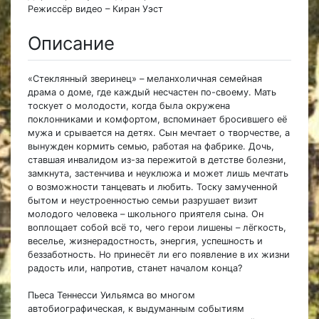
Режиссёр видео – Киран Уэст
Описание
«Стеклянный зверинец» – меланхоличная семейная
драма о доме, где каждый несчастен по-своему. Мать
тоскует о молодости, когда была окружена
поклонниками и комфортом, вспоминает бросившего её
мужа и срывается на детях. Сын мечтает о творчестве, а
вынужден кормить семью, работая на фабрике. Дочь,
ставшая инвалидом из-за пережитой в детстве болезни,
замкнута, застенчива и неуклюжа и может лишь мечтать
о возможности танцевать и любить. Тоску замученной
бытом и неустроенностью семьи разрушает визит
молодого человека – школьного приятеля сына. Он
воплощает собой всё то, чего герои лишены – лёгкость,
веселье, жизнерадостность, энергия, успешность и
беззаботность. Но принесёт ли его появление в их жизни
радость или, напротив, станет началом конца?
Пьеса Теннесси Уильямса во многом
автобиографическая, к выдуманным событиям