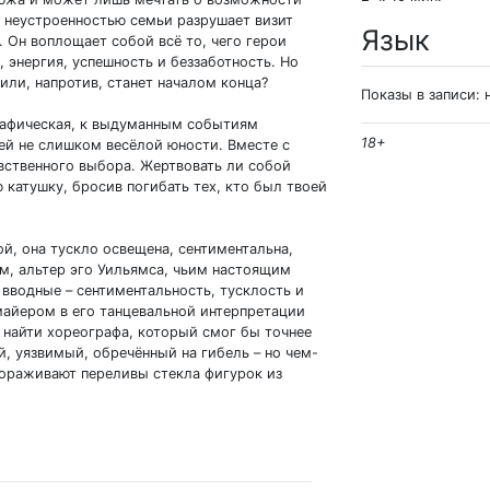
и неустроенностью семьи разрушает визит
Язык
 Он воплощает собой всё то, чего герои
, энергия, успешность и беззаботность. Но
или, напротив, станет началом конца?
Показы в записи: 
рафическая, к выдуманным событиям
18+
ей не слишком весёлой юности. Вместе с
ственного выбора. Жертвовать ли собой
катушку, бросив погибать тех, кто был твоей
ой, она тускло освещена, сентиментальна,
ом, альтер эго Уильямса, чьим настоящим
 вводные – сентиментальность, тусклость и
майером в его танцевальной интерпретации
 найти хореографа, который смог бы точнее
, уязвимый, обречённый на гибель – но чем-
вораживают переливы стекла фигурок из