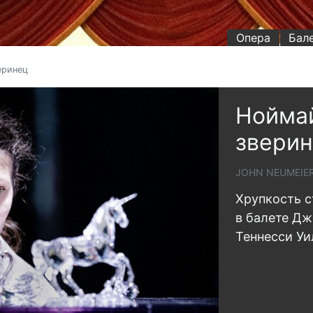
Опера
Бал
еринец
Нойма
звери
JOHN NEUMEIER
Хрупкость с
в балете Дж
Теннесси У