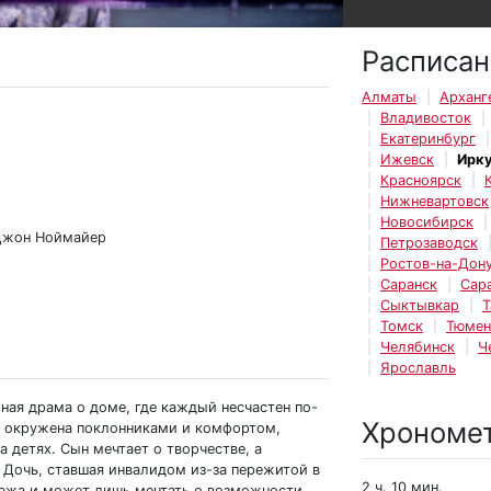
Расписан
Алматы
Арханг
Владивосток
Екатеринбург
Ижевск
Ирк
Красноярск
Нижневартовск
Новосибирск
 Джон Ноймайер
Петрозаводск
Ростов-на-Дон
Саранск
Сар
Сыктывкар
Т
Томск
Тюмен
Челябинск
Ч
Ярославль
ная драма о доме, где каждый несчастен по-
Хрономе
а окружена поклонниками и комфортом,
 детях. Сын мечтает о творчестве, а
 Дочь, ставшая инвалидом из-за пережитой в
2 ч. 10 мин.
клюжа и может лишь мечтать о возможности