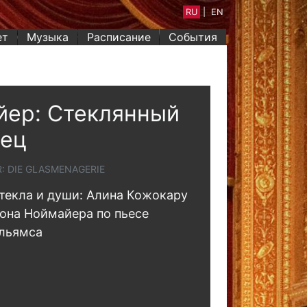
RU
|
EN
ет
Музыка
Расписание
События
йер: Стеклянный
нец
: DIE GLASMENAGERIE
текла и души: Алина Кожокару
она Ноймайера по пьесе
ильямса