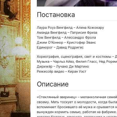
Постановка
Лаура Роуз Вингфилд – Алина Кожокару
Аманда Вингфилд – Патрисия Фриза
Том Вингфилд – Алессандро Фрола
Джим О'Коннор – Кристофер Эванс
Единорог – Давид Родригес
Хореография, сценография, свет и костюмы –
Музыка – Чарльз Айвз, Филип Гласс, Нед Рорем
Дирижёр – Лучано Ди Мартино
Режиссёр видео – Киран Уэст
Описание
«Стеклянный зверинец» – меланхоличная семей
своему. Мать тоскует о молодости, когда был
вспоминает бросившего её мужа и срывается на
вынужден кормить семью, работая на фабрике.
детстве болезни, замкнута, застенчива и неу