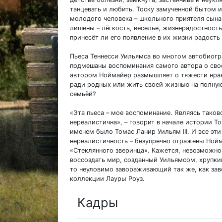
танцевать и любить. Тоску замученной бытом 
молодого человека – школьного приятеля сына.
лишены – лёгкость, веселье, жизнерадостность
принесёт ли его появление в их жизни радость 
Пьеса Теннесси Уильямса во многом автобиог
подмешаны воспоминания самого автора о сво
автором Ноймайер размышляет о тяжести нрав
ради родных или жить своей жизнью на полную 
семьёй?
«Эта пьеса – мое воспоминание. Являясь таков
нереалистична», – говорит в начале истории Т
именем было Томас Ланир Уильям III. И все эти
нереалистичность – безупречно отражены Ной
«Стеклянного зверинца». Кажется, невозможно
воссоздать мир, созданный Уильямсом, хрупкий
то неуловимо завораживающий так же, как за
коллекции Лауры Роуз.
Кадры