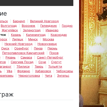
ие
ельск
Барнаул
Великий Новгород
Волгоград
Воронеж
Геленджик
Гродно
Жигулёвск
Зеленоград
Иваново
утск
Казань
Калининград
Краснодар
Курск
Липецк
Минск
Москва
Нижний Новгород
Новокузнецк
Омск
Оренбург
Пенза
Пермь
Петропавловск-Камчатский
Псков
у
Рязань
Самара
Санкт-Петербург
атов
Сергиев Посад
Сочи
Сургут
аганрог
Тбилиси
Тверь
Тольятти
ь
Уфа
Фрязино
Хабаровск
Чебоксары
ереповец
Черноголовка
Чита
Энгельс
траж