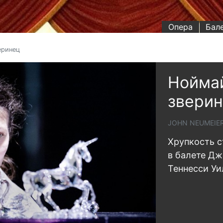
Опера
Бал
еринец
Нойма
звери
JOHN NEUMEIER
Хрупкость с
в балете Дж
Теннесси У