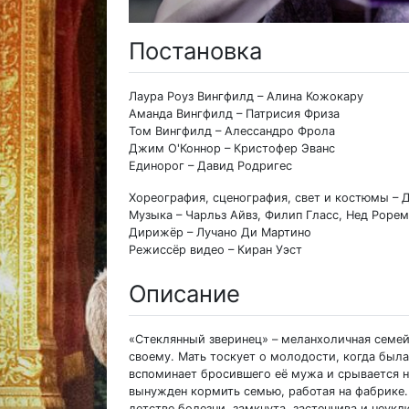
Постановка
Лаура Роуз Вингфилд – Алина Кожокару
Аманда Вингфилд – Патрисия Фриза
Том Вингфилд – Алессандро Фрола
Джим О'Коннор – Кристофер Эванс
Единорог – Давид Родригес
Хореография, сценография, свет и костюмы –
Музыка – Чарльз Айвз, Филип Гласс, Нед Рорем
Дирижёр – Лучано Ди Мартино
Режиссёр видео – Киран Уэст
Описание
«Стеклянный зверинец» – меланхоличная семей
своему. Мать тоскует о молодости, когда был
вспоминает бросившего её мужа и срывается на
вынужден кормить семью, работая на фабрике.
детстве болезни, замкнута, застенчива и неу