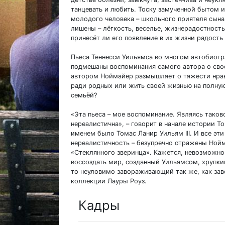
танцевать и любить. Тоску замученной бытом 
молодого человека – школьного приятеля сына.
лишены – лёгкость, веселье, жизнерадостность
принесёт ли его появление в их жизни радость 
Пьеса Теннесси Уильямса во многом автобиог
подмешаны воспоминания самого автора о сво
автором Ноймайер размышляет о тяжести нрав
ради родных или жить своей жизнью на полную 
семьёй?
«Эта пьеса – мое воспоминание. Являясь таков
нереалистична», – говорит в начале истории Т
именем было Томас Ланир Уильям III. И все эти
нереалистичность – безупречно отражены Ной
«Стеклянного зверинца». Кажется, невозможно
воссоздать мир, созданный Уильямсом, хрупкий
то неуловимо завораживающий так же, как за
коллекции Лауры Роуз.
Кадры