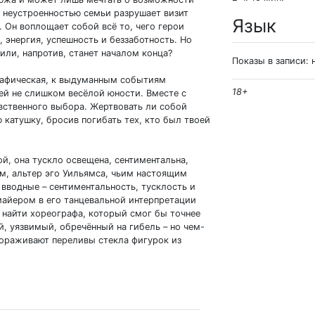
и неустроенностью семьи разрушает визит
Язык
 Он воплощает собой всё то, чего герои
, энергия, успешность и беззаботность. Но
или, напротив, станет началом конца?
Показы в записи: 
рафическая, к выдуманным событиям
18+
ей не слишком весёлой юности. Вместе с
ственного выбора. Жертвовать ли собой
катушку, бросив погибать тех, кто был твоей
ой, она тускло освещена, сентиментальна,
ом, альтер эго Уильямса, чьим настоящим
 вводные – сентиментальность, тусклость и
майером в его танцевальной интерпретации
 найти хореографа, который смог бы точнее
, уязвимый, обречённый на гибель – но чем-
вораживают переливы стекла фигурок из