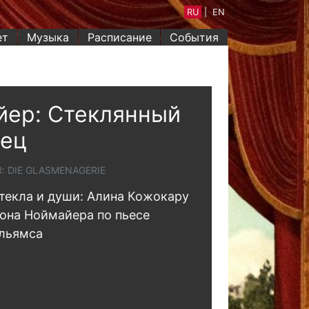
RU
|
EN
ет
Музыка
Расписание
События
йер: Стеклянный
нец
: DIE GLASMENAGERIE
текла и души: Алина Кожокару
она Ноймайера по пьесе
ильямса