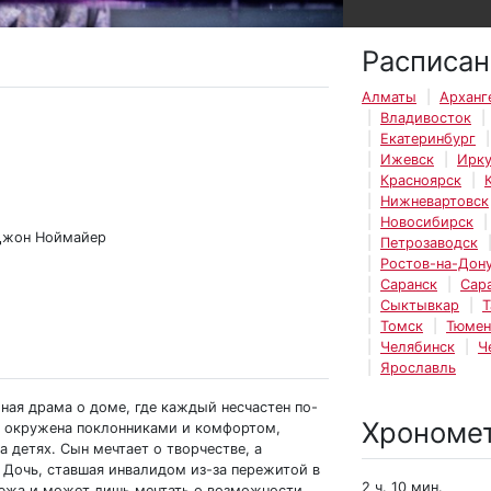
Расписан
Алматы
Арханг
Владивосток
Екатеринбург
Ижевск
Ирку
Красноярск
Нижневартовск
Новосибирск
 Джон Ноймайер
Петрозаводск
Ростов-на-Дон
Саранск
Сар
Сыктывкар
Т
Томск
Тюмен
Челябинск
Ч
Ярославль
ная драма о доме, где каждый несчастен по-
Хрономе
а окружена поклонниками и комфортом,
 детях. Сын мечтает о творчестве, а
 Дочь, ставшая инвалидом из-за пережитой в
2 ч. 10 мин.
клюжа и может лишь мечтать о возможности