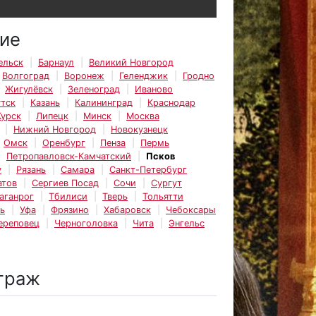
ие
ельск
Барнаул
Великий Новгород
Волгоград
Воронеж
Геленджик
Гродно
Жигулёвск
Зеленоград
Иваново
тск
Казань
Калининград
Краснодар
Курск
Липецк
Минск
Москва
Нижний Новгород
Новокузнецк
Омск
Оренбург
Пенза
Пермь
Петропавловск-Камчатский
Псков
у
Рязань
Самара
Санкт-Петербург
атов
Сергиев Посад
Сочи
Сургут
аганрог
Тбилиси
Тверь
Тольятти
ь
Уфа
Фрязино
Хабаровск
Чебоксары
ереповец
Черноголовка
Чита
Энгельс
траж