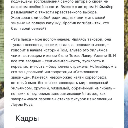
подмешаны воспоминания самого автора о своей не
слишком весёлой юности. Вместе с автором Ноймайер
размышляет о тяжести нравственного выбора.
Жертвовать ли собой ради родных или жить своей
жизнью на полную катушку, бросив погибать тех, кто
был твоей семьёй?
«Эта пьеса – мое воспоминание. Являясь таковой, она
тускло освещена, сентиментальна, нереалистична», –
говорит в начале истории Том, альтер эго Уильямса,
чьим настоящим именем было Томас Ланир Уильям III. И
все эти вводные – сентиментальность, тусклость и
нереалистичность – безупречно отражены Ноймайером в
его танцевальной интерпретации «Стеклянного
зверинца». Кажется, невозможно найти хореографа,
который смог бы точнее воссоздать мир, созданный
Уильямсом, хрупкий, уязвимый, обречённый на гибель –
но чем-то неуловимо завораживающий так же, как
завораживают переливы стекла фигурок из коллекции
Лауры Роуз.
Кадры