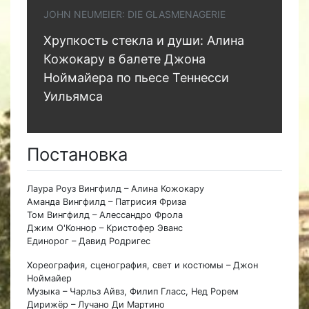
JOHN NEUMEIER: DIE GLASMENAGERIE
Хрупкость стекла и души: Алина
Кожокару в балете Джона
Ноймайера по пьесе Теннесси
Уильямса
Постановка
Лаура Роуз Вингфилд – Алина Кожокару
Аманда Вингфилд – Патрисия Фриза
Том Вингфилд – Алессандро Фрола
Джим О'Коннор – Кристофер Эванс
Единорог – Давид Родригес
Хореография, сценография, свет и костюмы – Джон
Ноймайер
Музыка – Чарльз Айвз, Филип Гласс, Нед Рорем
Дирижёр – Лучано Ди Мартино