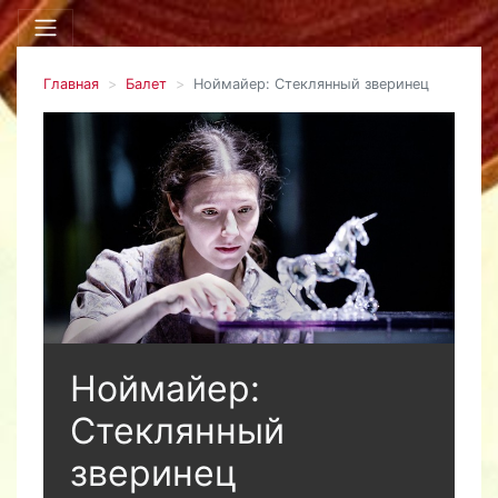
Главная
Балет
Ноймайер: Стеклянный зверинец
Ноймайер:
Стеклянный
зверинец