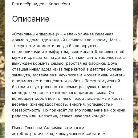
Режиссёр видео – Киран Уэст
Описание
«Стеклянный зверинец» – меланхоличная семейная
драма о доме, где каждый несчастен по-своему. Мать
тоскует о молодости, когда была окружена
поклонниками и комфортом, вспоминает бросившего её
мужа и срывается на детях. Сын мечтает о творчестве, а
вынужден кормить семью, работая на фабрике. Дочь,
ставшая инвалидом из-за пережитой в детстве болезни,
замкнута, застенчива и неуклюжа и может лишь мечтать
о возможности танцевать и любить. Тоску замученной
бытом и неустроенностью семьи разрушает визит
молодого человека – школьного приятеля сына. Он
воплощает собой всё то, чего герои лишены – лёгкость,
веселье, жизнерадостность, энергия, успешность и
беззаботность. Но принесёт ли его появление в их жизни
радость или, напротив, станет началом конца?
Пьеса Теннесси Уильямса во многом
автобиографическая, к выдуманным событиям