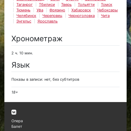
Таганрог
Тбилиси
Тверь
Тольятти
Томск
Тюмень
Уфа
Фрязино
Хабаровск
Чебоксары
Челябинск
Череповец
Черноголовка
Чита
Энгельс
Ярославль
Хронометраж
2 ч. 10 мин.
Язык
Показы в записи: нет, без субтитров
18+
Опера
Балет