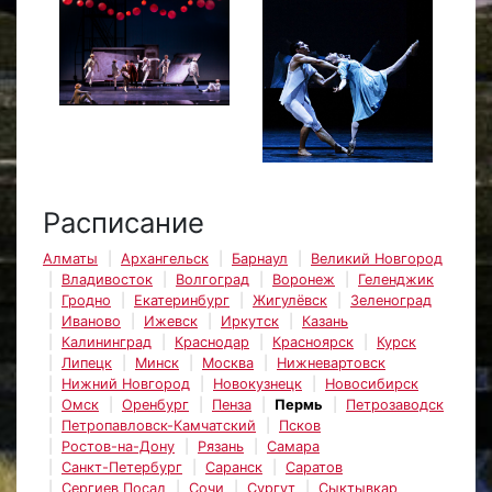
Расписание
Алматы
Архангельск
Барнаул
Великий Новгород
Владивосток
Волгоград
Воронеж
Геленджик
Гродно
Екатеринбург
Жигулёвск
Зеленоград
Иваново
Ижевск
Иркутск
Казань
Калининград
Краснодар
Красноярск
Курск
Липецк
Минск
Москва
Нижневартовск
Нижний Новгород
Новокузнецк
Новосибирск
Омск
Оренбург
Пенза
Пермь
Петрозаводск
Петропавловск-Камчатский
Псков
Ростов-на-Дону
Рязань
Самара
Санкт-Петербург
Саранск
Саратов
Сергиев Посад
Сочи
Сургут
Сыктывкар