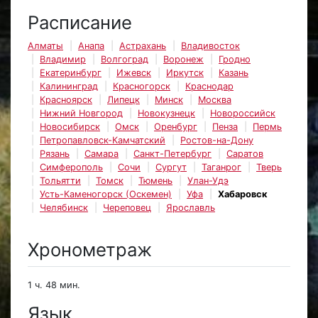
Расписание
Алматы
Анапа
Астрахань
Владивосток
Владимир
Волгоград
Воронеж
Гродно
Екатеринбург
Ижевск
Иркутск
Казань
Калининград
Красногорск
Краснодар
Красноярск
Липецк
Минск
Москва
Нижний Новгород
Новокузнецк
Новороссийск
Новосибирск
Омск
Оренбург
Пенза
Пермь
Петропавловск-Камчатский
Ростов-на-Дону
Рязань
Самара
Санкт-Петербург
Саратов
Симферополь
Сочи
Сургут
Таганрог
Тверь
Тольятти
Томск
Тюмень
Улан-Удэ
Усть-Каменогорск (Оскемен)
Уфа
Хабаровск
Челябинск
Череповец
Ярославль
Хронометраж
1 ч. 48 мин.
Язык