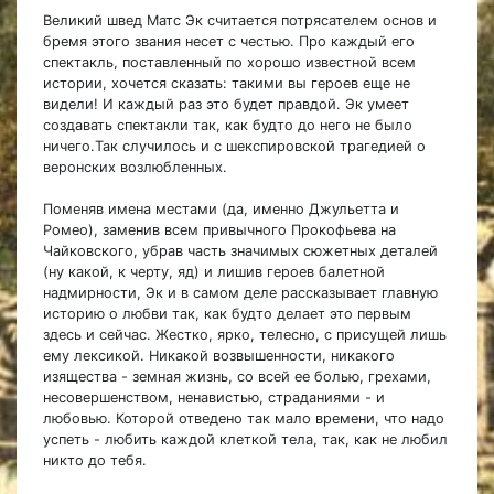
Великий швед Матс Эк считается потрясателем основ и
бремя этого звания несет с честью. Про каждый его
спектакль, поставленный по хорошо известной всем
истории, хочется сказать: такими вы героев еще не
видели! И каждый раз это будет правдой. Эк умеет
создавать спектакли так, как будто до него не было
ничего.Так случилось и с шекспировской трагедией о
веронских возлюбленных.
Поменяв имена местами (да, именно Джульетта и
Ромео), заменив всем привычного Прокофьева на
Чайковского, убрав часть значимых сюжетных деталей
(ну какой, к черту, яд) и лишив героев балетной
надмирности, Эк и в самом деле рассказывает главную
историю о любви так, как будто делает это первым
здесь и сейчас. Жестко, ярко, телесно, с присущей лишь
ему лексикой. Никакой возвышенности, никакого
изящества - земная жизнь, со всей ее болью, грехами,
несовершенством, ненавистью, страданиями - и
любовью. Которой отведено так мало времени, что надо
успеть - любить каждой клеткой тела, так, как не любил
никто до тебя.