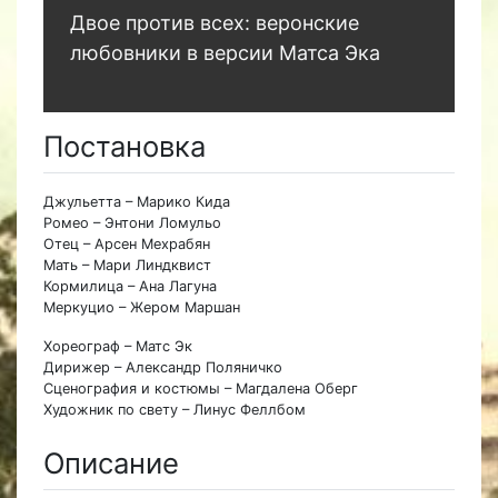
Двое против всех: веронские
любовники в версии Матса Эка
Постановка
Джульетта – Марико Кида
Ромео – Энтони Ломульо
Отец – Арсен Мехрабян
Мать – Мари Линдквист
Кормилица – Ана Лагуна
Меркуцио – Жером Маршан
Хореограф – Матс Эк
Дирижер – Александр Поляничко
Сценография и костюмы – Магдалена Оберг
Художник по свету – Линус Феллбом
Описание