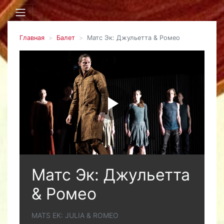
Главная
Балет
Матс Эк: Джульетта & Ромео
Матс Эк: Джульетта
& Ромео
MATS EK: JULIA & ROMEO