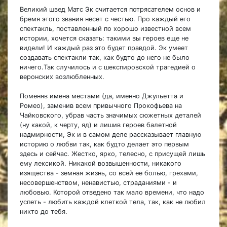
Великий швед Матс Эк считается потрясателем основ и
бремя этого звания несет с честью. Про каждый его
спектакль, поставленный по хорошо известной всем
истории, хочется сказать: такими вы героев еще не
видели! И каждый раз это будет правдой. Эк умеет
создавать спектакли так, как будто до него не было
ничего.Так случилось и с шекспировской трагедией о
веронских возлюбленных.
Поменяв имена местами (да, именно Джульетта и
Ромео), заменив всем привычного Прокофьева на
Чайковского, убрав часть значимых сюжетных деталей
(ну какой, к черту, яд) и лишив героев балетной
надмирности, Эк и в самом деле рассказывает главную
историю о любви так, как будто делает это первым
здесь и сейчас. Жестко, ярко, телесно, с присущей лишь
ему лексикой. Никакой возвышенности, никакого
изящества - земная жизнь, со всей ее болью, грехами,
несовершенством, ненавистью, страданиями - и
любовью. Которой отведено так мало времени, что надо
успеть - любить каждой клеткой тела, так, как не любил
никто до тебя.