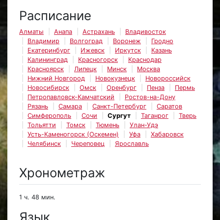
Расписание
Алматы
Анапа
Астрахань
Владивосток
Владимир
Волгоград
Воронеж
Гродно
Екатеринбург
Ижевск
Иркутск
Казань
Калининград
Красногорск
Краснодар
Красноярск
Липецк
Минск
Москва
Нижний Новгород
Новокузнецк
Новороссийск
Новосибирск
Омск
Оренбург
Пенза
Пермь
Петропавловск-Камчатский
Ростов-на-Дону
Рязань
Самара
Санкт-Петербург
Саратов
Симферополь
Сочи
Сургут
Таганрог
Тверь
Тольятти
Томск
Тюмень
Улан-Удэ
Усть-Каменогорск (Оскемен)
Уфа
Хабаровск
Челябинск
Череповец
Ярославль
Хронометраж
1 ч. 48 мин.
Язык