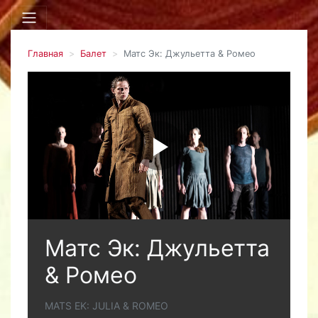
Главная
Балет
Матс Эк: Джульетта & Ромео
Матс Эк: Джульетта
& Ромео
MATS EK: JULIA & ROMEO