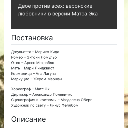
Двое против всех: веронские
любовники в версии Матса Эка
Постановка
Джульетта – Марико Кида
Ромео – Энтони Ломульо
Отец – Арсен Мехрабян
Мать – Мари Линдквист
Кормилица – Ана Лагуна
Меркуцио – Жером Маршан
Хореограф – Матс Эк
Дирижер – Александр Поляничко
Сценография и костюмы – Магдалена Оберг
Художник по свету – Линус Феллбом
Описание