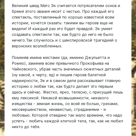
Великий швед Матс Эк считается потрясателем основ и
бремя этого звания несет с честью. Про каждый его
спектакль, поставленный по хорошо известной всем
истории, хочется сказать: такими вы героев еще не
видели! И каждый раз это будет правдой. Эк умеет
создавать спектакли так, как будто до него не было
ничего.Так случилось и с шекспировской трагедией о
веронских возлюбленных.
Поменяв имена местами (да, именно Джульетта и
Ромео), заменив всем привычного Прокофьева на
Чайковского, убрав часть значимых сюжетных деталей
(ну какой, к черту, яд) и лишив героев балетной
надмирности, Эк и в самом деле рассказывает главную
историю о любви так, как будто делает это первым
здесь и сейчас. Жестко, ярко, телесно, с присущей лишь
ему лексикой. Никакой возвышенности, никакого
изящества - земная жизнь, со всей ее болью, грехами,
несовершенством, ненавистью, страданиями - и
любовью. Которой отведено так мало времени, что надо
успеть - любить каждой клеткой тела, так, как не любил
никто до тебя.