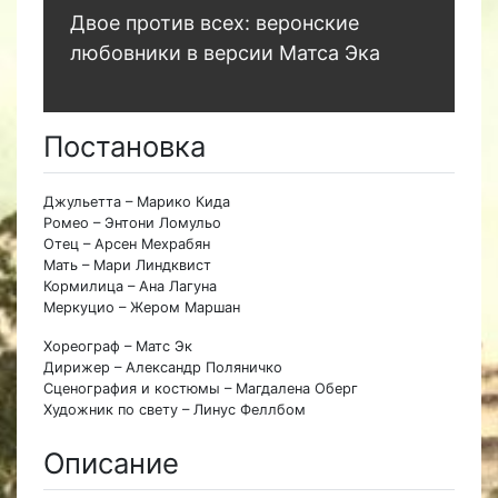
Двое против всех: веронские
любовники в версии Матса Эка
Постановка
Джульетта – Марико Кида
Ромео – Энтони Ломульо
Отец – Арсен Мехрабян
Мать – Мари Линдквист
Кормилица – Ана Лагуна
Меркуцио – Жером Маршан
Хореограф – Матс Эк
Дирижер – Александр Поляничко
Сценография и костюмы – Магдалена Оберг
Художник по свету – Линус Феллбом
Описание