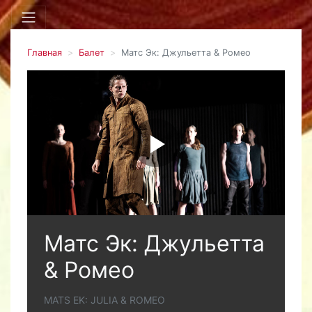
Главная
Балет
Матс Эк: Джульетта & Ромео
Матс Эк: Джульетта
& Ромео
MATS EK: JULIA & ROMEO