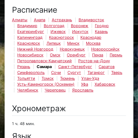
Расписание
Алматы
Анапа
Астрахань
Владивосток
Владимир
Волгоград
Воронеж
Гродно
Екатеринбург
Ижевск
Иркутск
Казань
Калининград
Красногорск
Краснодар
Красноярск
Липецк
Минск
Москва
Нижний Новгород
Новокузнецк
Новороссийск
Новосибирск
Омск
Оренбург
Пенза
Пермь
Петропавловск-Камчатский
Ростов-на-Дону
Рязань
Самара
Санкт-Петербург
Саратов
Симферополь
Сочи
Сургут
Таганрог
Тверь
Тольятти
Томск
Тюмень
Улан-Удэ
Усть-Каменогорск (Оскемен)
Уфа
Хабаровск
Челябинск
Череповец
Ярославль
Хронометраж
1 ч. 48 мин.
Язык