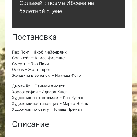
Сольвейг: поэма Ибсена на
балетной сцене
Постановка
Пер Гюнт – Якоб Фейферлик
Сольвейг – Алиса Фиренце
Смерть – Эно Пичи
Олень – Жолт Тёрёк
Женщина в зелёном – Никиша Фого
Дирижёр – Саймон Хьюэтт
Хореография – Эдвард Клюг
Художник по костюмам – Лео Кулаш
Художник-постановщик – Марко Япель
Художник по свету – Томаш Премзл
Описание