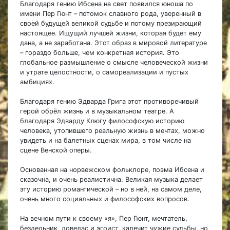
Благодаря гению Ибсена на свет появился юноша по
имени Пер Гюнт – потомок славного рода, уверенный в
своей будущей великой судьбе и потому презирающий
настоящее. Ищущий лучшей жизни, которая будет ему
дана, а не заработана. Этот образ в мировой литературе
– гораздо больше, чем конкретная история. Это
глобальное размышление о смысле человеческой жизни
и утрате целостности, о самореализации и пустых
амбициях.
Благодаря гению Эдварда Грига этот противоречивый
герой обрёл жизнь и в музыкальном театре. А
благодаря Эдварду Клюгу философскую историю
человека, утопившего реальную жизнь в мечтах, можно
увидеть и на балетных сценах мира, в том числе на
сцене Венской оперы.
Основанная на норвежском фольклоре, поэма Ибсена и
сказочна, и очень реалистична. Великая музыка делает
эту историю романтической – но в ней, на самом деле,
очень много социальных и философских вопросов.
На вечном пути к своему «я», Пер Гюнт, мечтатель,
бездельник, ловелас и эгоист, калечит чужие судьбы, но