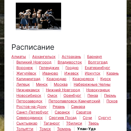
Расписание
Алматы
Архангельск
Астрахань
Барнаул
Великий Новгород
Владивосток
Волгоград
Воронеж
Геленджик
Гродно
Екатеринбург
Жигулёвск
Иваново
Ижевск
Иркутск
Казань
Калининград
Краснодар
Красноярск
Курск
Липецк
Минск
Москва
Набережные Челны
Нижнекамск
Нижний Новгород
Новокузнецк
Новосибирск
Омск
Оренбург
Пенза
Пермь
Петрозаводск
Петропавловск-Камчатский
Псков
Ростов-на-Дону
Рязань
Самара
Санкт-Петербург
Саранск
Саратов
Северодвинск
Сергиев Посад
Сочи
Сургут
Сыктывкар
Таганрог
Тбилиси
Тверь
Тольятти
Томск
Тюмень
Улан-Удэ