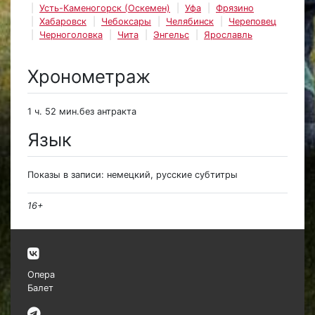
Усть-Каменогорск (Оскемен)
Уфа
Фрязино
Хабаровск
Чебоксары
Челябинск
Череповец
Черноголовка
Чита
Энгельс
Ярославль
Хронометраж
1 ч. 52 мин.без антракта
Язык
Показы в записи: немецкий, русские субтитры
16+
Опера
Балет