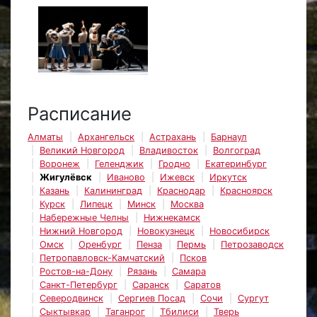
Расписание
Алматы
Архангельск
Астрахань
Барнаул
Великий Новгород
Владивосток
Волгоград
Воронеж
Геленджик
Гродно
Екатеринбург
Жигулёвск
Иваново
Ижевск
Иркутск
Казань
Калининград
Краснодар
Красноярск
Курск
Липецк
Минск
Москва
Набережные Челны
Нижнекамск
Нижний Новгород
Новокузнецк
Новосибирск
Омск
Оренбург
Пенза
Пермь
Петрозаводск
Петропавловск-Камчатский
Псков
Ростов-на-Дону
Рязань
Самара
Санкт-Петербург
Саранск
Саратов
Северодвинск
Сергиев Посад
Сочи
Сургут
Сыктывкар
Таганрог
Тбилиси
Тверь