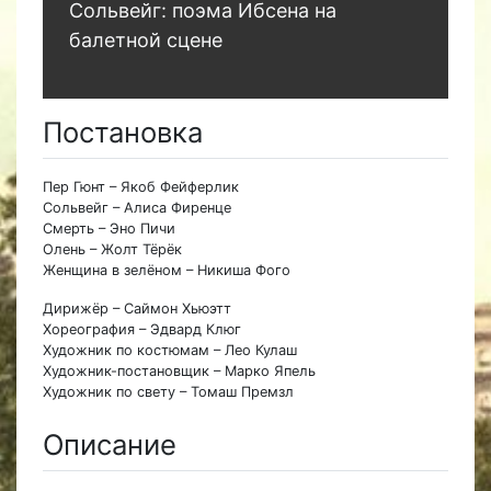
Сольвейг: поэма Ибсена на
балетной сцене
Постановка
Пер Гюнт – Якоб Фейферлик
Сольвейг – Алиса Фиренце
Смерть – Эно Пичи
Олень – Жолт Тёрёк
Женщина в зелёном – Никиша Фого
Дирижёр – Саймон Хьюэтт
Хореография – Эдвард Клюг
Художник по костюмам – Лео Кулаш
Художник-постановщик – Марко Япель
Художник по свету – Томаш Премзл
Описание