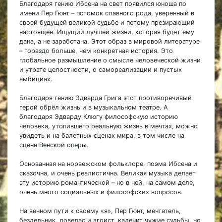
Благодаря гению Ибсена на свет появился юноша по
имени Пер Гюнт – потомок славного рода, уверенный в
своей будущей великой судьбе и потому презирающий
настоящее. Ищущий лучшей жизни, которая будет ему
дана, а не заработана. Этот образ в мировой литературе
– гораздо больше, чем конкретная история. Это
глобальное размышление о смысле человеческой жизни
и утрате целостности, о самореализации и пустых
амбициях.
Благодаря гению Эдварда Грига этот противоречивый
герой обрёл жизнь и в музыкальном театре. А
благодаря Эдварду Клюгу философскую историю
человека, утопившего реальную жизнь в мечтах, можно
увидеть и на балетных сценах мира, в том числе на
сцене Венской оперы.
Основанная на норвежском фольклоре, поэма Ибсена и
сказочна, и очень реалистична. Великая музыка делает
эту историю романтической – но в ней, на самом деле,
очень много социальных и философских вопросов.
На вечном пути к своему «я», Пер Гюнт, мечтатель,
бездельник, ловелас и эгоист, калечит чужие судьбы, но