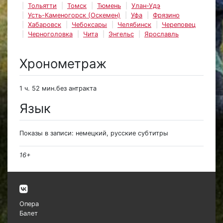
Тольятти
Томск
Тюмень
Улан-Удэ
Усть-Каменогорск (Оскемен)
Уфа
Фрязино
Хабаровск
Чебоксары
Челябинск
Череповец
Черноголовка
Чита
Энгельс
Ярославль
Хронометраж
1 ч. 52 мин.без антракта
Язык
Показы в записи: немецкий, русские субтитры
16+
Опера
Балет