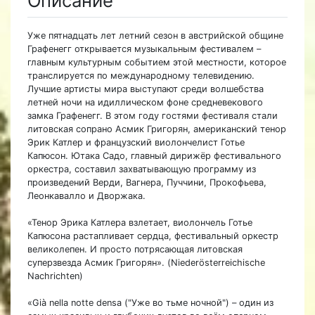
Описание
Уже пятнадцать лет летний сезон в австрийской общине
Графенегг открывается музыкальным фестивалем –
главным культурным событием этой местности, которое
транслируется по международному телевидению.
Лучшие артисты мира выступают среди волшебства
летней ночи на идиллическом фоне средневекового
замка Графенегг. В этом году гостями фестиваля стали
литовская сопрано Асмик Григорян, американский тенор
Эрик Катлер и французский виолончелист Готье
Капюсон. Ютака Садо, главный дирижёр фестивального
оркестра, составил захватывающую программу из
произведений Верди, Вагнера, Пуччини, Прокофьева,
Леонкавалло и Дворжака.
«Тенор Эрика Катлера взлетает, виолончель Готье
Капюсона растапливает сердца, фестивальный оркестр
великолепен. И просто потрясающая литовская
суперзвезда Асмик Григорян». (Niederösterreichische
Nachrichten)
«Già nella notte densa ("Уже во тьме ночной") – один из