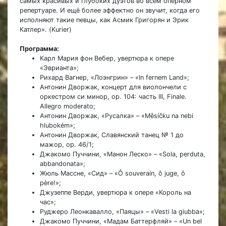
самых красивых и глубоких дуэтов во всём оперном
репертуаре. И ещё более эффектно он звучит, когда его
исполняют такие певцы, как Асмик Григорян и Эрик
Катлер». (Kurier)
Программа:
Карл Мария фон Вебер, увертюра к опере
«Эврианта»;
Рихард Вагнер, «Лоэнгрин» – «In fernem Land»;
Антонин Дворжак, концерт для виолончели с
оркестром си минор, op. 104: часть III, Finale.
Allegro moderato;
Антонин Дворжак, «Русалка» – «Měsíčku na nebi
hlubokém»;
Антонин Дворжак, Славянский танец № 1 до
мажор, op. 46/1;
Джакомо Пуччини, «Манон Леско» – «Sola, perduta,
abbandonata»;
Жюль Массне, «Сид» – «Ô souverain, ô juge, ô
père!»;
Джузеппе Верди, увертюра к опере «Король на
час»;
Руджеро Леонкавалло, «Паяцы» – «Vesti la giubba»;
Джакомо Пуччини, «Мадам Баттерфляй» – «Un bel