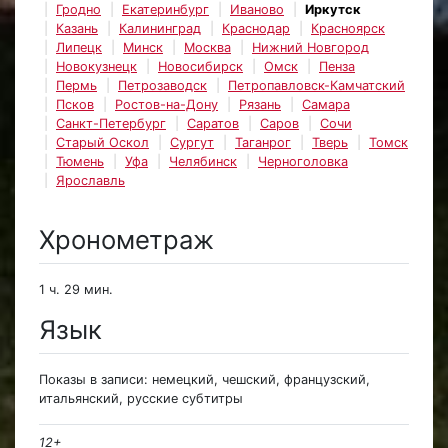
Гродно
Екатеринбург
Иваново
Иркутск
Казань
Калининград
Краснодар
Красноярск
Липецк
Минск
Москва
Нижний Новгород
Новокузнецк
Новосибирск
Омск
Пенза
Пермь
Петрозаводск
Петропавловск-Камчатский
Псков
Ростов-на-Дону
Рязань
Самара
Санкт-Петербург
Саратов
Саров
Сочи
Старый Оскол
Сургут
Таганрог
Тверь
Томск
Тюмень
Уфа
Челябинск
Черноголовка
Ярославль
Хронометраж
1 ч. 29 мин.
Язык
Показы в записи: немецкий, чешский, французский,
итальянский, русские субтитры
12+