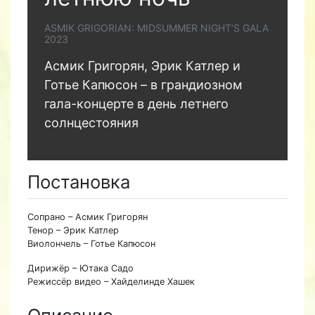
ASMIK GRIGORIAN: MIDSUMMER NIGHT’S GALA
2023
Асмик Григорян, Эрик Катлер и
Готье Капюсон – в грандиозном
гала-концерте в день летнего
солнцестояния
Постановка
Сопрано – Асмик Григорян
Тенор – Эрик Катлер
Виолончель – Готье Капюсон
Дирижёр – Ютака Садо
Режиссёр видео – Хайделинде Хашек