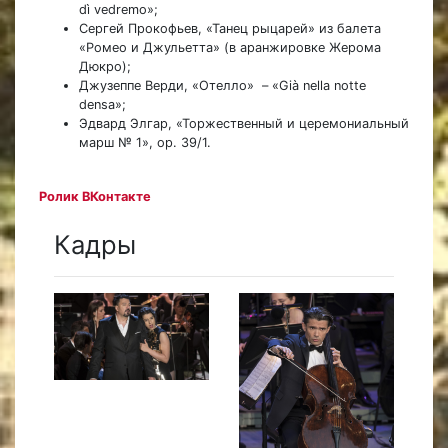
dì vedremo»;
Сергей Прокофьев, «Танец рыцарей» из балета
«Ромео и Джульетта» (в аранжировке Жерома
Дюкро);
Джузеппе Верди, «Отелло» – «Già nella notte
densa»;
Эдвард Элгар, «Торжественный и церемониальный
марш № 1», op. 39/1.
Ролик ВКонтакте
Кадры