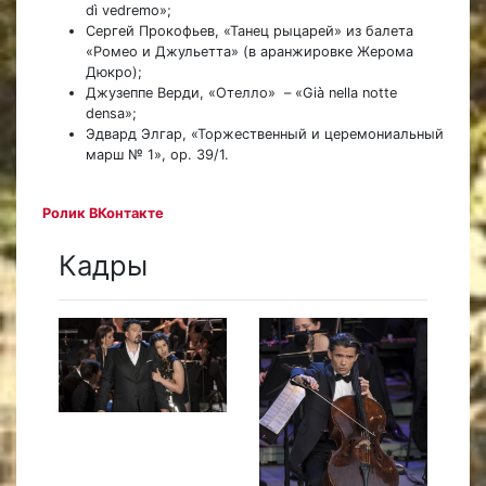
dì vedremo»;
Сергей Прокофьев, «Танец рыцарей» из балета
«Ромео и Джульетта» (в аранжировке Жерома
Дюкро);
Джузеппе Верди, «Отелло» – «Già nella notte
densa»;
Эдвард Элгар, «Торжественный и церемониальный
марш № 1», op. 39/1.
Ролик ВКонтакте
Кадры