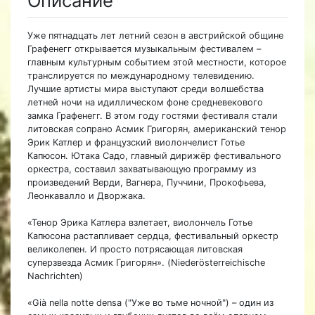
Описание
Уже пятнадцать лет летний сезон в австрийской общине
Графенегг открывается музыкальным фестивалем –
главным культурным событием этой местности, которое
транслируется по международному телевидению.
Лучшие артисты мира выступают среди волшебства
летней ночи на идиллическом фоне средневекового
замка Графенегг. В этом году гостями фестиваля стали
литовская сопрано Асмик Григорян, американский тенор
Эрик Катлер и французский виолончелист Готье
Капюсон. Ютака Садо, главный дирижёр фестивального
оркестра, составил захватывающую программу из
произведений Верди, Вагнера, Пуччини, Прокофьева,
Леонкавалло и Дворжака.
«Тенор Эрика Катлера взлетает, виолончель Готье
Капюсона растапливает сердца, фестивальный оркестр
великолепен. И просто потрясающая литовская
суперзвезда Асмик Григорян». (Niederösterreichische
Nachrichten)
«Già nella notte densa ("Уже во тьме ночной") – один из