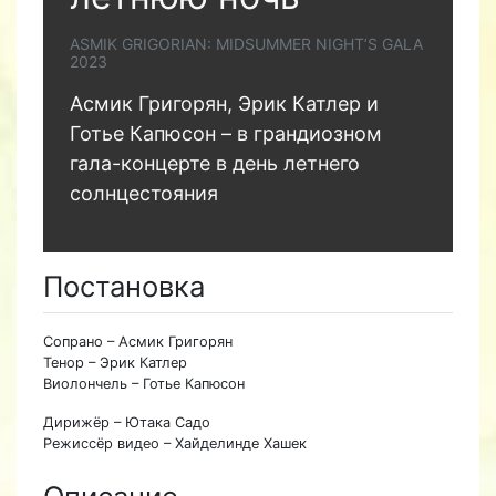
ASMIK GRIGORIAN: MIDSUMMER NIGHT’S GALA
2023
Асмик Григорян, Эрик Катлер и
Готье Капюсон – в грандиозном
гала-концерте в день летнего
солнцестояния
Постановка
Сопрано – Асмик Григорян
Тенор – Эрик Катлер
Виолончель – Готье Капюсон
Дирижёр – Ютака Садо
Режиссёр видео – Хайделинде Хашек