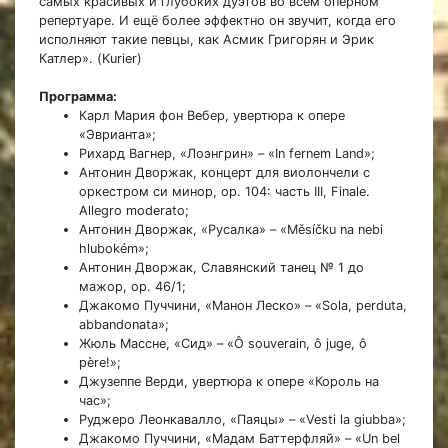
самых красивых и глубоких дуэтов во всём оперном
репертуаре. И ещё более эффектно он звучит, когда его
исполняют такие певцы, как Асмик Григорян и Эрик
Катлер». (Kurier)
Программа:
Карл Мария фон Вебер, увертюра к опере
«Эврианта»;
Рихард Вагнер, «Лоэнгрин» – «In fernem Land»;
Антонин Дворжак, концерт для виолончели с
оркестром си минор, op. 104: часть III, Finale.
Allegro moderato;
Антонин Дворжак, «Русалка» – «Měsíčku na nebi
hlubokém»;
Антонин Дворжак, Славянский танец № 1 до
мажор, op. 46/1;
Джакомо Пуччини, «Манон Леско» – «Sola, perduta,
abbandonata»;
Жюль Массне, «Сид» – «Ô souverain, ô juge, ô
père!»;
Джузеппе Верди, увертюра к опере «Король на
час»;
Руджеро Леонкавалло, «Паяцы» – «Vesti la giubba»;
Джакомо Пуччини, «Мадам Баттерфляй» – «Un bel