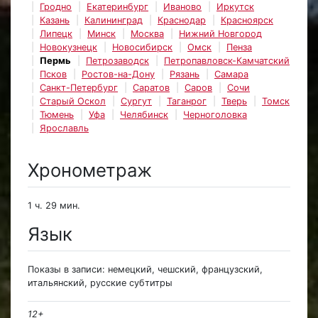
Гродно
Екатеринбург
Иваново
Иркутск
Казань
Калининград
Краснодар
Красноярск
Липецк
Минск
Москва
Нижний Новгород
Новокузнецк
Новосибирск
Омск
Пенза
Пермь
Петрозаводск
Петропавловск-Камчатский
Псков
Ростов-на-Дону
Рязань
Самара
Санкт-Петербург
Саратов
Саров
Сочи
Старый Оскол
Сургут
Таганрог
Тверь
Томск
Тюмень
Уфа
Челябинск
Черноголовка
Ярославль
Хронометраж
1 ч. 29 мин.
Язык
Показы в записи: немецкий, чешский, французский,
итальянский, русские субтитры
12+