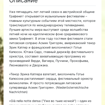
Описание
Уже пятнадцать лет летний сезон в австрийской общине
Графенегг открывается музыкальным фестивалем –
главным культурным событием этой местности, которое
транслируется по международному телевидению.
Лучшие артисты мира выступают среди волшебства
летней ночи на идиллическом фоне средневекового
замка Графенегг. В этом году гостями фестиваля стали
литовская сопрано Асмик Григорян, американский тенор
Эрик Катлер и французский виолончелист Готье
Капюсон. Ютака Садо, главный дирижёр фестивального
оркестра, составил захватывающую программу из
произведений Верди, Вагнера, Пуччини, Прокофьева,
Леонкавалло и Дворжака.
«Тенор Эрика Катлера взлетает, виолончель Готье
Капюсона растапливает сердца, фестивальный оркестр
великолепен. И просто потрясающая литовская
суперзвезда Асмик Григорян». (Niederösterreichische
Nachrichten)
«Già nella notte densa ("Уже во тьме ночной") – один из