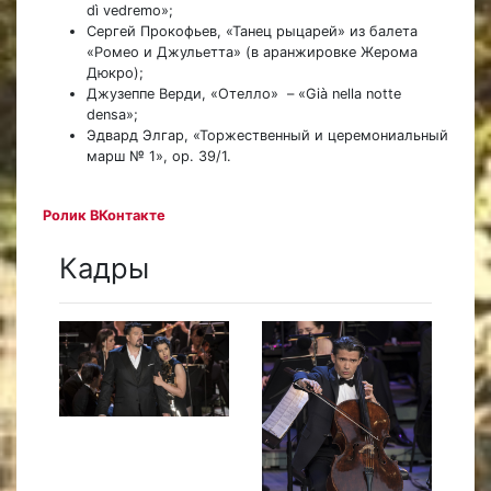
dì vedremo»;
Сергей Прокофьев, «Танец рыцарей» из балета
«Ромео и Джульетта» (в аранжировке Жерома
Дюкро);
Джузеппе Верди, «Отелло» – «Già nella notte
densa»;
Эдвард Элгар, «Торжественный и церемониальный
марш № 1», op. 39/1.
Ролик ВКонтакте
Кадры