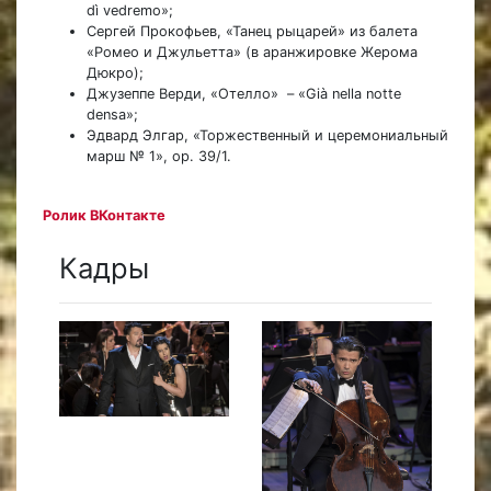
dì vedremo»;
Сергей Прокофьев, «Танец рыцарей» из балета
«Ромео и Джульетта» (в аранжировке Жерома
Дюкро);
Джузеппе Верди, «Отелло» – «Già nella notte
densa»;
Эдвард Элгар, «Торжественный и церемониальный
марш № 1», op. 39/1.
Ролик ВКонтакте
Кадры