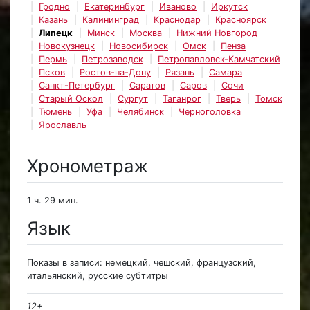
Гродно
Екатеринбург
Иваново
Иркутск
Казань
Калининград
Краснодар
Красноярск
Липецк
Минск
Москва
Нижний Новгород
Новокузнецк
Новосибирск
Омск
Пенза
Пермь
Петрозаводск
Петропавловск-Камчатский
Псков
Ростов-на-Дону
Рязань
Самара
Санкт-Петербург
Саратов
Саров
Сочи
Старый Оскол
Сургут
Таганрог
Тверь
Томск
Тюмень
Уфа
Челябинск
Черноголовка
Ярославль
Хронометраж
1 ч. 29 мин.
Язык
Показы в записи: немецкий, чешский, французский,
итальянский, русские субтитры
12+