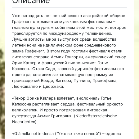
Описание
Уже пятнадцать лет летний сезон в австрийской общине
Графенегг открывается музыкальным фестивалем –
главным культурным событием этой местности, которое
транслируется по международному телевидению.
Лучшие артисты мира выступают среди волшебства
летней ночи на идиллическом фоне средневекового
замка Графенегг. В этом году гостями фестиваля стали
литовская сопрано Асмик Григорян, американский тенор
Эрик Катлер и французский виолончелист Готье
Капюсон. Ютака Садо, главный дирижёр фестивального
оркестра, составил захватывающую программу из
произведений Верди, Вагнера, Пуччини, Прокофьева,
Леонкавалло и Дворжака.
«Тенор Эрика Катлера взлетает, виолончель Готье
Капюсона растапливает сердца, фестивальный оркестр
великолепен. И просто потрясающая литовская
суперзвезда Асмик Григорян». (Niederösterreichische
Nachrichten)
«Già nella notte densa ("Уже во тьме ночной") – один из