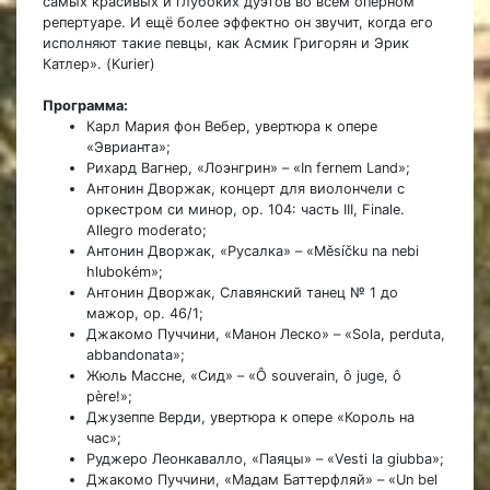
самых красивых и глубоких дуэтов во всём оперном
репертуаре. И ещё более эффектно он звучит, когда его
исполняют такие певцы, как Асмик Григорян и Эрик
Катлер». (Kurier)
Программа:
Карл Мария фон Вебер, увертюра к опере
«Эврианта»;
Рихард Вагнер, «Лоэнгрин» – «In fernem Land»;
Антонин Дворжак, концерт для виолончели с
оркестром си минор, op. 104: часть III, Finale.
Allegro moderato;
Антонин Дворжак, «Русалка» – «Měsíčku na nebi
hlubokém»;
Антонин Дворжак, Славянский танец № 1 до
мажор, op. 46/1;
Джакомо Пуччини, «Манон Леско» – «Sola, perduta,
abbandonata»;
Жюль Массне, «Сид» – «Ô souverain, ô juge, ô
père!»;
Джузеппе Верди, увертюра к опере «Король на
час»;
Руджеро Леонкавалло, «Паяцы» – «Vesti la giubba»;
Джакомо Пуччини, «Мадам Баттерфляй» – «Un bel