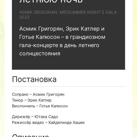
ASMIK GRIGORIAN: MIDSUMMER NIGHT’S GALA
2023
Асмик Григорян, Эрик Катлер и
Готье Капюсон – в грандиозном
гала-концерте в день летнего
солнцестояния
Постановка
Сопрано – Асмик Григорян
Тенор – Эрик Катлер
Виолончель – Готье Капюсон
Дирижёр – Ютака Садо
Режиссёр видео – Хайделинде Хашек