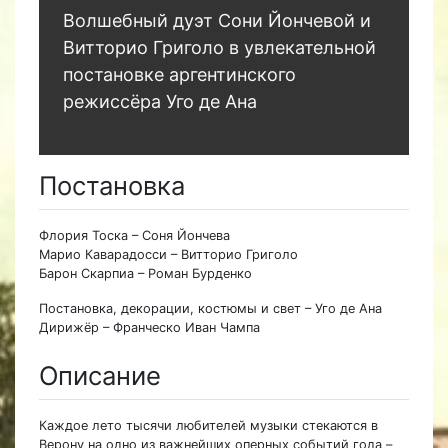
Волшебный дуэт Сони Йончевой и
Витторио Григоло в увлекательной
постановке аргентинского
режиссёра Уго де Ана
Постановка
Флория Тоска – Соня Йончева
Марио Каварадосси – Витторио Григоло
Барон Скарпиа – Роман Бурденко
Постановка, декорации, костюмы и свет – Уго де Ана
Дирижёр – Франческо Иван Чампа
Описание
Каждое лето тысячи любителей музыки стекаются в
Верону на одно из важнейших оперных событий года –