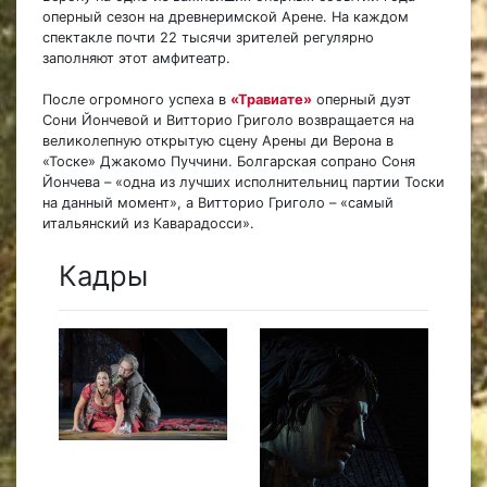
оперный сезон на древнеримской Арене. На каждом
спектакле почти 22 тысячи зрителей регулярно
заполняют этот амфитеатр.
После огромного успеха в
«Травиате»
оперный дуэт
Сони Йончевой и Витторио Григоло возвращается на
великолепную открытую сцену Арены ди Верона в
«Тоске» Джакомо Пуччини. Болгарская сопрано Соня
Йончева – «одна из лучших исполнительниц партии Тоски
на данный момент», а Витторио Григоло – «самый
итальянский из Каварадосси».
Кадры