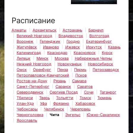
Расписание
Алматы
Архангельск
Астрахань
Барнаул
Великий Новгород
Владивосток
Волгоград
Воронеж
Геленджик
Гродно
Екатеринбург
Жигулёвск
Иваново
Ижевск
Иркутск
Казань
Калининград
Краснодар
Красноярск
Курск
Липецк
Минск
Москва
Набережные Челны
Нижний Новгород
Новокузнецк
Новосибирск
Омск
Оренбург
Пенза
Пермь
Петрозаводск
Петропавловск-Камчатский
Псков
Ростов-на-Дону
Рязань
Самара
Санкт-Петербург
Саранск
Саратов
Северодвинск
Сергиев Посад
Сочи
Таганрог
Тбилиси
Тверь
Тольятти
Томск
Тюмень
Улан-Удэ
Уфа
Фрязино
Хабаровск
Чебоксары
Челябинск
Череповец
Черноголовка
Чита
Энгельс
Южно-Сахалинск
Ярославль