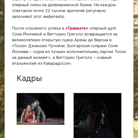
оперный сезон на древнеримской Арене. На каждом
спектакле почти 22 тысячи зрителей регулярно
заполняют этот амфитеатр.
После огромного успеха в
«Травиате»
оперный дуэт
Сони Йончевой и Витторио Григоло возвращается на
великолепную открытую сцену Арены ди Верона в
«Тоске» Джакомо Пуччини. Болгарская сопрано Соня
Йончева – «одна из лучших исполнительниц партии Тоски
на данный момент», а Витторио Григоло – «самый
итальянский из Каварадосси».
Кадры