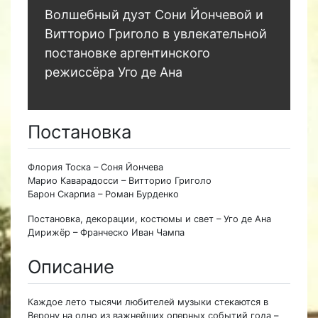
Волшебный дуэт Сони Йончевой и
Витторио Григоло в увлекательной
постановке аргентинского
режиссёра Уго де Ана
Постановка
Флория Тоска – Соня Йончева
Марио Каварадосси – Витторио Григоло
Барон Скарпиа – Роман Бурденко
Постановка, декорации, костюмы и свет – Уго де Ана
Дирижёр – Франческо Иван Чампа
Описание
Каждое лето тысячи любителей музыки стекаются в
Верону на одно из важнейших оперных событий года –