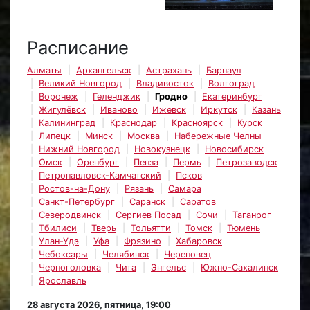
Расписание
Алматы
Архангельск
Астрахань
Барнаул
Великий Новгород
Владивосток
Волгоград
Воронеж
Геленджик
Гродно
Екатеринбург
Жигулёвск
Иваново
Ижевск
Иркутск
Казань
Калининград
Краснодар
Красноярск
Курск
Липецк
Минск
Москва
Набережные Челны
Нижний Новгород
Новокузнецк
Новосибирск
Омск
Оренбург
Пенза
Пермь
Петрозаводск
Петропавловск-Камчатский
Псков
Ростов-на-Дону
Рязань
Самара
Санкт-Петербург
Саранск
Саратов
Северодвинск
Сергиев Посад
Сочи
Таганрог
Тбилиси
Тверь
Тольятти
Томск
Тюмень
Улан-Удэ
Уфа
Фрязино
Хабаровск
Чебоксары
Челябинск
Череповец
Черноголовка
Чита
Энгельс
Южно-Сахалинск
Ярославль
28 августа 2026, пятница, 19:00