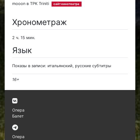
mooon в ТРК Triniti
сайт кинотеатра
Хронометраж
2 ч. 15 мин.
Язык
Показы в записи: итальянский, русские субтитры
16+
Опера
Балет
Опера