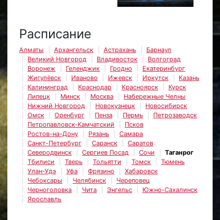
Расписание
Алматы
Архангельск
Астрахань
Барнаул
Великий Новгород
Владивосток
Волгоград
Воронеж
Геленджик
Гродно
Екатеринбург
Жигулёвск
Иваново
Ижевск
Иркутск
Казань
Калининград
Краснодар
Красноярск
Курск
Липецк
Минск
Москва
Набережные Челны
Нижний Новгород
Новокузнецк
Новосибирск
Омск
Оренбург
Пенза
Пермь
Петрозаводск
Петропавловск-Камчатский
Псков
Ростов-на-Дону
Рязань
Самара
Санкт-Петербург
Саранск
Саратов
Северодвинск
Сергиев Посад
Сочи
Таганрог
Тбилиси
Тверь
Тольятти
Томск
Тюмень
Улан-Удэ
Уфа
Фрязино
Хабаровск
Чебоксары
Челябинск
Череповец
Черноголовка
Чита
Энгельс
Южно-Сахалинск
Ярославль