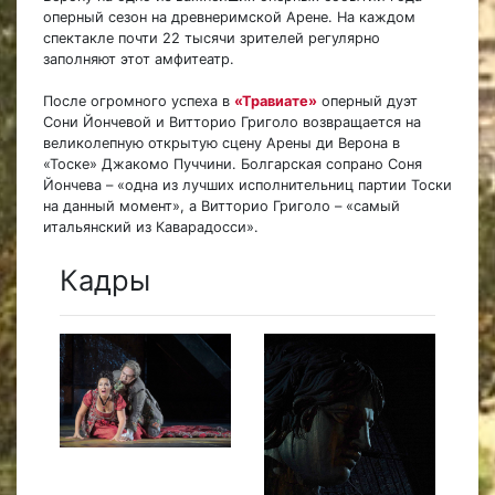
оперный сезон на древнеримской Арене. На каждом
спектакле почти 22 тысячи зрителей регулярно
заполняют этот амфитеатр.
После огромного успеха в
«Травиате»
оперный дуэт
Сони Йончевой и Витторио Григоло возвращается на
великолепную открытую сцену Арены ди Верона в
«Тоске» Джакомо Пуччини. Болгарская сопрано Соня
Йончева – «одна из лучших исполнительниц партии Тоски
на данный момент», а Витторио Григоло – «самый
итальянский из Каварадосси».
Кадры