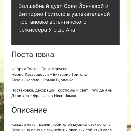
Волшебный дуэт Сони Йончевой и
Витторио Григоло в увлекательной
постановке аргентинского
режиссёра Уго де Ана
Постановка
Флория Тоска – Соня Йончева
Марио Каварадосси – Витторио Григоло
Барон Скарпиа – Роман Бурденко
Постановка, декорации, костюмы и свет – Уго де Ана
Дирижёр – Франческо Иван Чампа
Описание
Каждое лето тысячи любителей музыки стекаются в
Верону на одно из важнейших оперных событий года –