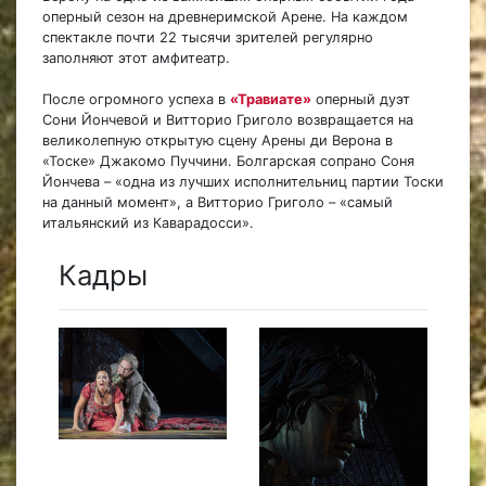
оперный сезон на древнеримской Арене. На каждом
спектакле почти 22 тысячи зрителей регулярно
заполняют этот амфитеатр.
После огромного успеха в
«Травиате»
оперный дуэт
Сони Йончевой и Витторио Григоло возвращается на
великолепную открытую сцену Арены ди Верона в
«Тоске» Джакомо Пуччини. Болгарская сопрано Соня
Йончева – «одна из лучших исполнительниц партии Тоски
на данный момент», а Витторио Григоло – «самый
итальянский из Каварадосси».
Кадры