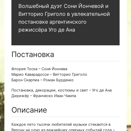
Волшебный дуэт Сони Йончевой и
Витторио Григоло в увлекательной
постановке аргентинского
режиссёра Уго де Ана
Постановка
Флория Тоска – Соня Йончева
Марио Каварадосси – Витторио Григоло
Барон Скарпиа – Роман Бурденко
Постановка, декорации, костюмы и свет – Уго де Ана
Дирижёр – Франческо Иван Чампа
Описание
Каждое лето тысячи любителей музыки стекаются в
Верону на одно из важнейших оперных событий года –