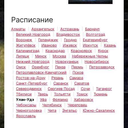
Расписание
Алматы
Архангельск
Астрахань
Барнаул
Великий Новгород
Владивосток
Волгоград
Воронеж
Геленджик
Гродно
Екатеринбург
Жигулёвск
Иваново
Ижевск
Иркутск
Казань
Калининград
Краснодар
Красноярск
Курск
Липецк
Минск
Москва
Набережные Челны
Нижний Новгород
Новокузнецк
Новосибирск
Омск
Оренбург
Пенза
Пермь
Петрозаводск
Петропавловск-Камчатский
Псков
Ростов-на-Дону
Рязань
Самара
Санкт-Петербург
Саранск
Саратов
Северодвинск
Сергиев Посад
Сочи
Таганрог
Тбилиси
Тверь
Тольятти
Томск
Тюмень
Улан-Удэ
Уфа
Фрязино
Хабаровск
Чебоксары
Челябинск
Череповец
Черноголовка
Чита
Энгельс
Южно-Сахалинск
Ярославль