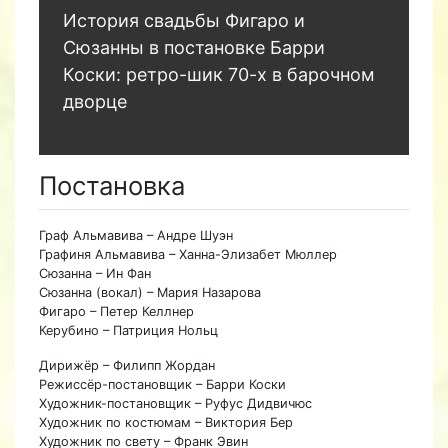
История свадьбы Фигаро и
Сюзанны в постановке Барри
Коски: ретро-шик 70-х в барочном
дворце
Постановка
Граф Альмавива – Андре Шуэн
Графиня Альмавива – Ханна-Элизабет Мюллер
Сюзанна – Ин Фан
Сюзанна (вокал) – Мария Назарова
Фигаро – Петер Келлнер
Керубино – Патриция Нольц
Дирижёр – Филипп Жордан
Режиссёр-постановщик – Барри Коски
Художник-постановщик – Руфус Дидвичюс
Художник по костюмам – Виктория Бер
Художник по свету – Франк Эвин