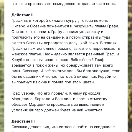
патент и приказывает немедленно отправляться в полк.
Действие II
Графиня, к которой охладел супруг, готова помочь
Фигаро и Сюзанне пожениться и разрушить планы Графа.
Они хотят отправить Графу анонимную записку и
пригласить его на свидание, а потом отправить туда
вместо Сюзанны переодетого девушкой пажа. В покоях
Графини паж исполняет романс, затем его переодевают в
женское платье. Неожиданно является ревнивый Граф, и
Керубино выпрыгивает в окно. Взбешённый Граф
врывается в покои жены, но обнаруживает там всего
лишь Сюзанну. И всё закончилось бы благополучно, если
бы не садовник Антонио, который видел, как Керубино
выпрыгнул из окна и помял при этом цветы.
Граф уверен, что его провели. К нему приходят
Марцелина, Бартоло и Базилио, и граф в отместку
обещает Марцелине проследить за выполнением
условия: Фигаро должен будет на ней жениться.
Действие III
Сюзанна делает вид, что согласна пойти на свидание с