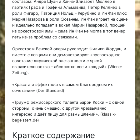
составом: Андре Шуэн и Ханна-Элизабет Мюллер в
партиях Графа и Графини Альмавива, Петер Келлнер в
роли Фигаро, Патриция Нольц – Керубино и Ин Фан плюс
Мария Назарова в роли Сюзанны. Ин Фан играет на сцене
и идеально попадает в вокал Марии Назаровой, поющей
из оркестровой ямы – сама Ин Фан не могла в тот вечер
петь из-за проблем со связками.
Оркестром Венской оперы руководит Филипп Жордан, и
вместе с певцами они демонстрируют «превосходное
сочетание лирической элегантности с яркой
выразительностью – абсолютно все и каждый» (Wiener
Zeitung).
«Красота и эффектность в самом благородном их
сочетании» (Der Standard).
«Триумф режиссёрского таланта Барри Коски – с одной
стороны, очень смешно, с другой чрезвычайно
интересно и даёт пищу для размышлений».
(klassik-
begeistert.de)
Краткое содержание