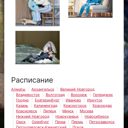
Расписание
Алматы
Архангельск
Великий Новгород
Владивосток
Волгоград
Воронеж
Геленджик
Гродно
Екатеринбург
Иваново
Иркутск
Казань
Калининград
Красногорск
Краснодар
Красноярск
Липецк
Минск
Москва
Нижний Новгород
Новокузнецк
Новосибирск
Омск
Оренбург
Пенза
Пермь
Петрозаводск
Петропавловск-Камчатский
Псков