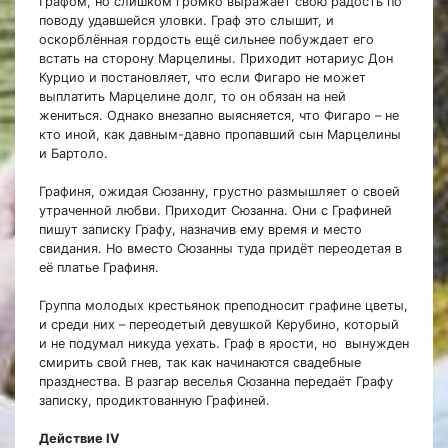
Графом, но слишком громко выражает свою радость по
поводу удавшейся уловки. Граф это слышит, и
оскорблённая гордость ещё сильнее побуждает его
встать на сторону Марцелины. Приходит нотариус Дон
Курцио и постановляет, что если Фигаро не может
выплатить Марцелине долг, то он обязан на ней
жениться. Однако внезапно выясняется, что Фигаро – не
кто иной, как давным-давно пропавший сын Марцелины
и Бартоло.
Графиня, ожидая Сюзанну, грустно размышляет о своей
утраченной любви. Приходит Сюзанна. Они с Графиней
пишут записку Графу, назначив ему время и место
свидания. Но вместо Сюзанны туда придёт переодетая в
её платье Графиня.
Группа молодых крестьянок преподносит графине цветы,
и среди них – переодетый девушкой Керубино, который
и не подумал никуда уехать. Граф в ярости, но вынужден
смирить свой гнев, так как начинаются свадебные
празднества. В разгар веселья Сюзанна передаёт Графу
записку, продиктованную Графиней.
Действие IV