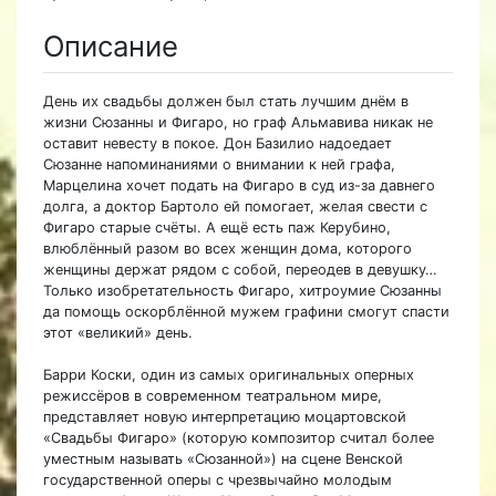
Описание
День их свадьбы должен был стать лучшим днём в
жизни Сюзанны и Фигаро, но граф Альмавива никак не
оставит невесту в покое. Дон Базилио надоедает
Сюзанне напоминаниями о внимании к ней графа,
Марцелина хочет подать на Фигаро в суд из-за давнего
долга, а доктор Бартоло ей помогает, желая свести с
Фигаро старые счёты. А ещё есть паж Керубино,
влюблённый разом во всех женщин дома, которого
женщины держат рядом с собой, переодев в девушку…
Только изобретательность Фигаро, хитроумие Сюзанны
да помощь оскорблённой мужем графини смогут спасти
этот «великий» день.
Барри Коски, один из самых оригинальных оперных
режиссёров в современном театральном мире,
представляет новую интерпретацию моцартовской
«Свадьбы Фигаро» (которую композитор считал более
уместным называть «Сюзанной») на сцене Венской
государственной оперы с чрезвычайно молодым