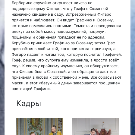
Барбарина случайно открывает ничего не
подозревающему Фигаро, что у Графа с Сюзанной
назначено свидание в саду. Встревоженный Фигаро
прячется и наблюдает. Он видит Графиню и Сюзанну,
которые поменялись платьями. Темнота и переодевания
влекут за собой массу недоразумений; поцелуи,
пощёчины и обвинения попадают не по адресам.
Керубино принимает Графиню за Сюзанну; затем Граф
признаётся в любви той, кого принял за горничную, а
Фигаро падает к ногам той, которую посчитал Графиней.
Граф, решив, что супруга ему изменила, в ярости зовёт
слуг. К своему крайнему изумлению, он обнаруживает,
что Фигаро был с Сюзанной, а он обращал страстные
признания в любви к собственной жене. Все сбрасывают
маски, и этот «безумный день» завершается прощением
настоящей Графини.
Кадры