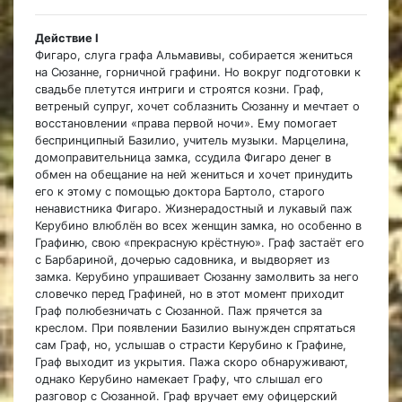
Действие I
Фигаро, слуга графа Альмавивы, собирается жениться
на Сюзанне, горничной графини. Но вокруг подготовки к
свадьбе плетутся интриги и строятся козни. Граф,
ветреный супруг, хочет соблазнить Сюзанну и мечтает о
восстановлении «права первой ночи». Ему помогает
беспринципный Базилио, учитель музыки. Марцелина,
домоправительница замка, ссудила Фигаро денег в
обмен на обещание на ней жениться и хочет принудить
его к этому с помощью доктора Бартоло, старого
ненавистника Фигаро. Жизнерадостный и лукавый паж
Керубино влюблён во всех женщин замка, но особенно в
Графиню, свою «прекрасную крёстную». Граф застаёт его
с Барбариной, дочерью садовника, и выдворяет из
замка. Керубино упрашивает Сюзанну замолвить за него
словечко перед Графиней, но в этот момент приходит
Граф полюбезничать с Сюзанной. Паж прячется за
креслом. При появлении Базилио вынужден спрятаться
сам Граф, но, услышав о страсти Керубино к Графине,
Граф выходит из укрытия. Пажа скоро обнаруживают,
однако Керубино намекает Графу, что слышал его
разговор с Сюзанной. Граф вручает ему офицерский