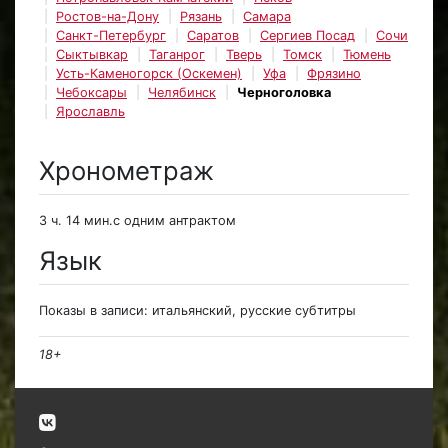
Ростов-на-Дону
Рязань
Самара
Санкт-Петербург
Саратов
Сергиев Посад
Сочи
Сыктывкар
Таганрог
Тверь
Томск
Тюмень
Усть-Каменогорск (Оскемен)
Уфа
Фрязино
Чебоксары
Челябинск
Черноголовка
Ярославль
Хронометраж
3 ч. 14 мин.с одним антрактом
Язык
Показы в записи: итальянский, русские субтитры
18+