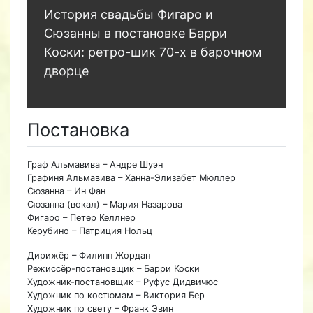
История свадьбы Фигаро и
Сюзанны в постановке Барри
Коски: ретро-шик 70-х в барочном
дворце
Постановка
Граф Альмавива – Андре Шуэн
Графиня Альмавива – Ханна-Элизабет Мюллер
Сюзанна – Ин Фан
Сюзанна (вокал) – Мария Назарова
Фигаро – Петер Келлнер
Керубино – Патриция Нольц
Дирижёр – Филипп Жордан
Режиссёр-постановщик – Барри Коски
Художник-постановщик – Руфус Дидвичюс
Художник по костюмам – Виктория Бер
Художник по свету – Франк Эвин