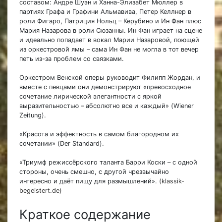
составом: Андре Шуэн и Ханна-Элизабет Мюллер в
партиях Графа и Графини Альмавива, Петер Келлнер в
роли Фигаро, Патриция Нольц – Керубино и Ин Фан плюс
Мария Назарова в роли Сюзанны. Ин Фан играет на сцене
и идеально попадает в вокал Марии Назаровой, поющей
из оркестровой ямы – сама Ин Фан не могла в тот вечер
петь из-за проблем со связками.
Оркестром Венской оперы руководит Филипп Жордан, и
вместе с певцами они демонстрируют «превосходное
сочетание лирической элегантности с яркой
выразительностью – абсолютно все и каждый» (Wiener
Zeitung).
«Красота и эффектность в самом благородном их
сочетании» (Der Standard).
«Триумф режиссёрского таланта Барри Коски – с одной
стороны, очень смешно, с другой чрезвычайно
интересно и даёт пищу для размышлений».
(klassik-
begeistert.de)
Краткое содержание