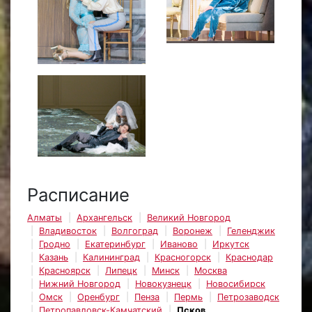
Расписание
Алматы
Архангельск
Великий Новгород
Владивосток
Волгоград
Воронеж
Геленджик
Гродно
Екатеринбург
Иваново
Иркутск
Казань
Калининград
Красногорск
Краснодар
Красноярск
Липецк
Минск
Москва
Нижний Новгород
Новокузнецк
Новосибирск
Омск
Оренбург
Пенза
Пермь
Петрозаводск
Петропавловск-Камчатский
Псков