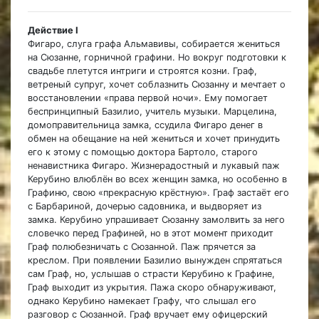
Действие I
Фигаро, слуга графа Альмавивы, собирается жениться
на Сюзанне, горничной графини. Но вокруг подготовки к
свадьбе плетутся интриги и строятся козни. Граф,
ветреный супруг, хочет соблазнить Сюзанну и мечтает о
восстановлении «права первой ночи». Ему помогает
беспринципный Базилио, учитель музыки. Марцелина,
домоправительница замка, ссудила Фигаро денег в
обмен на обещание на ней жениться и хочет принудить
его к этому с помощью доктора Бартоло, старого
ненавистника Фигаро. Жизнерадостный и лукавый паж
Керубино влюблён во всех женщин замка, но особенно в
Графиню, свою «прекрасную крёстную». Граф застаёт его
с Барбариной, дочерью садовника, и выдворяет из
замка. Керубино упрашивает Сюзанну замолвить за него
словечко перед Графиней, но в этот момент приходит
Граф полюбезничать с Сюзанной. Паж прячется за
креслом. При появлении Базилио вынужден спрятаться
сам Граф, но, услышав о страсти Керубино к Графине,
Граф выходит из укрытия. Пажа скоро обнаруживают,
однако Керубино намекает Графу, что слышал его
разговор с Сюзанной. Граф вручает ему офицерский