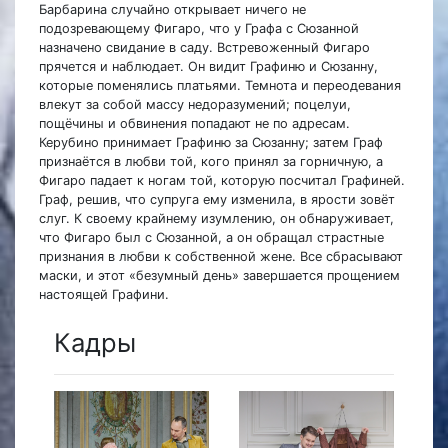
Барбарина случайно открывает ничего не
подозревающему Фигаро, что у Графа с Сюзанной
назначено свидание в саду. Встревоженный Фигаро
прячется и наблюдает. Он видит Графиню и Сюзанну,
которые поменялись платьями. Темнота и переодевания
влекут за собой массу недоразумений; поцелуи,
пощёчины и обвинения попадают не по адресам.
Керубино принимает Графиню за Сюзанну; затем Граф
признаётся в любви той, кого принял за горничную, а
Фигаро падает к ногам той, которую посчитал Графиней.
Граф, решив, что супруга ему изменила, в ярости зовёт
слуг. К своему крайнему изумлению, он обнаруживает,
что Фигаро был с Сюзанной, а он обращал страстные
признания в любви к собственной жене. Все сбрасывают
маски, и этот «безумный день» завершается прощением
настоящей Графини.
Кадры