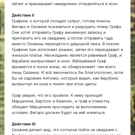
патент и приказывает немедленно отправляться в полк.
Действие II
Графиня, к которой охладел супруг, готова помочь
Фигаро и Сюзанне пожениться и разрушить планы Графа.
Они хотят отправить Графу анонимную записку и
пригласить его на свидание, а потом отправить туда
вместо Сюзанны переодетого девушкой пажа. В покоях
Графини паж исполняет романс, затем его переодевают в
женское платье. Неожиданно является ревнивый Граф, и
Керубино выпрыгивает в окно. Взбешённый Граф
врывается в покои жены, но обнаруживает там всего
лишь Сюзанну. И всё закончилось бы благополучно, если
бы не садовник Антонио, который видел, как Керубино
выпрыгнул из окна и помял при этом цветы.
Граф уверен, что его провели. К нему приходят
Марцелина, Бартоло и Базилио, и граф в отместку
обещает Марцелине проследить за выполнением
условия: Фигаро должен будет на ней жениться.
Действие III
Сюзанна делает вид, что согласна пойти на свидание с