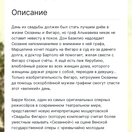
Описание
День их свадьбы должен был стать лучшим днём в
жизни Сюзанны и Фигаро, но граф Альмавива никак не
оставит невесту в покое. Дон Базилио надоедает
Сюзанне напоминаниями о внимании к ней графа,
Марцелина хочет подать на Фигаро в суд из-за давнего
долга, а доктор Бартоло ей помогает, желая свести с
Фигаро старые счёты. А ещё есть паж Керубино,
влюблённый разом во всех женщин дома, которого
женщины держат рядом с собой, переодев в девушку…
Только изобретательность Фигаро, хитроумие Сюзанны
да помощь оскорблённой мужем графини смогут спасти
этот «великий» день.
Барри Коски, один из самых оригинальных оперных
режиссёров в современном театральном мире,
представляет новую интерпретацию моцартовской
«Свадьбы Фигаро» (которую композитор считал более
уместным называть «Сюзанной») на сцене Венской
государственной оперы с чрезвычайно молодым