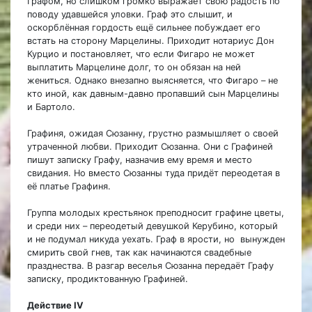
Графом, но слишком громко выражает свою радость по
поводу удавшейся уловки. Граф это слышит, и
оскорблённая гордость ещё сильнее побуждает его
встать на сторону Марцелины. Приходит нотариус Дон
Курцио и постановляет, что если Фигаро не может
выплатить Марцелине долг, то он обязан на ней
жениться. Однако внезапно выясняется, что Фигаро – не
кто иной, как давным-давно пропавший сын Марцелины
и Бартоло.
Графиня, ожидая Сюзанну, грустно размышляет о своей
утраченной любви. Приходит Сюзанна. Они с Графиней
пишут записку Графу, назначив ему время и место
свидания. Но вместо Сюзанны туда придёт переодетая в
её платье Графиня.
Группа молодых крестьянок преподносит графине цветы,
и среди них – переодетый девушкой Керубино, который
и не подумал никуда уехать. Граф в ярости, но вынужден
смирить свой гнев, так как начинаются свадебные
празднества. В разгар веселья Сюзанна передаёт Графу
записку, продиктованную Графиней.
Действие IV