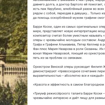
давнего долга, а доктор Бартоло ей помогает,
есть паж Керубино, влюблённый разом во все
рядом с собой, переодев в девушку… Только и
да помощь оскорблённой мужем графини смогут
Барри Коски, один из самых оригинальных оп
мире, представляет новую интерпретацию моц
композитор считал более уместным называть «
оперы с чрезвычайно молодым составом: Андр
Графа и Графини Альмавива, Петер Келлнер в р
Фан плюс Мария Назарова в роли Сюзанны. Ин Ф
вокал Марии Назаровой, поющей из оркестрово
петь из-за проблем со связками.
Оркестром Венской оперы руководит Филипп Ж
демонстрируют «превосходное сочетание лирич
выразительностью – абсолютно все и каждый» (
«Красота и эффектность в самом благородном и
«Триумф режиссёрского таланта Барри Коски – 
чрезвычайно интересно и даёт пищу для разм