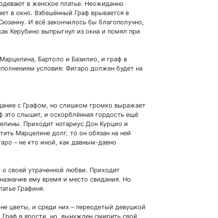
еодевают в женское платье. Неожиданно
ет в окно. Взбешённый Граф врывается в
Сюзанну. И всё закончилось бы благополучно,
как Керубино выпрыгнул из окна и помял при
 Марцелина, Бартоло и Базилио, и граф в
ыполнением условия: Фигаро должен будет на
идание с Графом, но слишком громко выражает
ф это слышит, и оскорблённая гордость ещё
целины. Приходит нотариус Дон Курцио и
тить Марцелине долг, то он обязан на ней
гаро – не кто иной, как давным-давно
 о своей утраченной любви. Приходит
 назначив ему время и место свидания. Но
латье Графиня.
не цветы, и среди них – переодетый девушкой
. Граф в ярости, но вынужден смирить свой