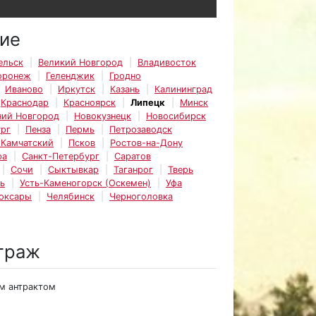
ие
ельск
Великий Новгород
Владивосток
оронеж
Геленджик
Гродно
Иваново
Иркутск
Казань
Калининград
Краснодар
Красноярск
Липецк
Минск
ий Новгород
Новокузнецк
Новосибирск
рг
Пенза
Пермь
Петрозаводск
-Камчатский
Псков
Ростов-на-Дону
ра
Санкт-Петербург
Саратов
Сочи
Сыктывкар
Таганрог
Тверь
ь
Усть-Каменогорск (Оскемен)
Уфа
оксары
Челябинск
Черноголовка
траж
им антрактом