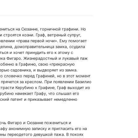
ниться на Сюзанне, горничной графини. Но
и строятся козни. Граф, ветреный супруг,
овлении «права первой ночи». Ему помогает
елина, домоправительница замка, ссудила
ься и хочет принудить его к этому с
ика Фигаро. Жизнерадостный и лукавый паж
собенно в Графиню, свою «прекрасную
ерью садовника, и выдворяет из замка.
о словечко перед Графиней, но в этот момент
 прячется за креслом. При появлении Базилио
страсти Керубино к Графине, Граф выходит из
рубино намекает Графу, что слышал его
ский патент и приказывает немедленно
мочь Фигаро и Сюзанне пожениться и
рафу анонимную записку и пригласить его на
нны переодетого девушкой пажа. В покоях