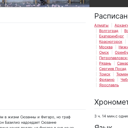
Расписан
Алматы
Арханг
Волгоград
В
Екатеринбург
Красногорск
Москва
Нижн
Омск
Оренбу
Петропавловск
Рязань
Сама
Сергиев Посад
Томск
Тюмен
Фрязино
Чеб
Ярославль
Хрономе
3 ч. 14 мин.с одн
м в жизни Сюзанны и Фигаро, но граф
Дон Базилио надоедает Сюзанне
Язык
ина хочет подать на Фигаро в суд из-за