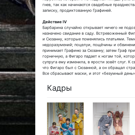
гнев, так как начинаются свадебные празднеств
записку, продиктованную Графиней.
Действие IV
Барбарина случайно открывает ничего не подо
назначено свидание в саду. Встревоженный Фи
и Сюзанну, которые поменялись платьями. Темн
недоразумений; поцелуи, пощёчины и обвинени
принимает Графиню за Сюзанну; затем Граф при
горничную, а Фигаро падает к ногам той, котор
супруга ему изменила, в ярости зовёт слуг. К
что Фигаро был с Сюзанной, а он обращал стра
Все сбрасывают маски, и этот «безумный день
Кадры