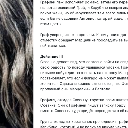
Графини паж исполняет романс, затем его пер
является ревнивый Граф, и Керубино выпрыгива
покои жены, но обнаруживает там всего лишь 
если бы не садовник Антонио, который видел, 
этом цветы.
Граф уверен, что его провели. К нему приходят
отместку обещает Марцелине проследить за в
ней жениться.
Действие III
Сюзанна делает вид, что согласна пойти на св
свою радость по поводу удавшейся уловки. Гра
сильнее побуждает его встать на сторону Мар
постановляет, что если Фигаро не может выпла
жениться. Однако внезапно выясняется, что Фи
пропавший сын Марцелины и Бартоло.
Графиня, ожидая Сюзанну, грустно размышляет
Сюзанна. Они с Графиней пишут записку Графу,
вместо Сюзанны туда придёт переодетая в её п
Группа молодых крестьянок преподносит графи
Керубино, который и не подумал никуда уехать