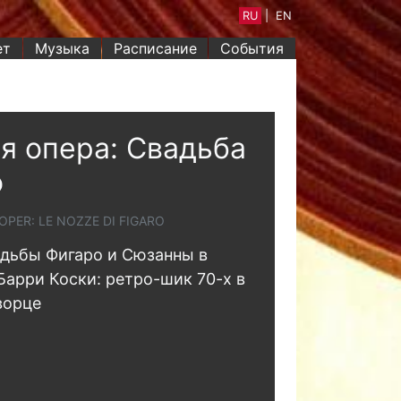
RU
|
EN
ет
Музыка
Расписание
События
я опера: Свадьба
о
OPER: LE NOZZE DI FIGARO
дьбы Фигаро и Сюзанны в
Барри Коски: ретро-шик 70-х в
ворце