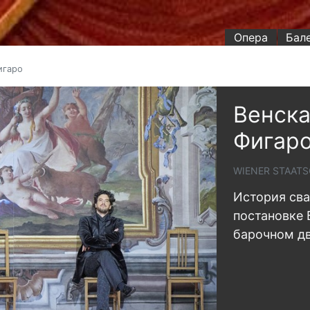
Опера
Бал
игаро
Венска
Фигар
WIENER STAATS
История сва
постановке 
барочном д