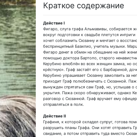
Краткое содержание
Действие I
Фигаро, слуга графа Альмавивы, собирается же
вокруг подготовки к свадьбе плетутся интриги 
хочет соблазнить Сюзанну и мечтает о восстан
беспринципный Базилио, учитель музыки. Марц
Фигаро денег в обмен на обещание на ней женит
помощью доктора Бартоло, старого ненавистн
Керубино влюблён во всех женщин замка, но о
крёстную». Граф застаёт его с Барбариной, доч
Керубино упрашивает Сюзанну замолвить за нег
приходит Граф полюбезничать с Сюзанной. Паж
вынужден спрятаться сам Граф, но, услышав о 
укрытия. Пажа скоро обнаруживают, однако Ке
разговор с Сюзанной. Граф вручает ему офицер
отправляться в полк.
Действие II
Графиня, к которой охладел супруг, готова по
разрушить планы Графа. Они хотят отправить Г
свидание, а потом отправить туда вместо Сюза