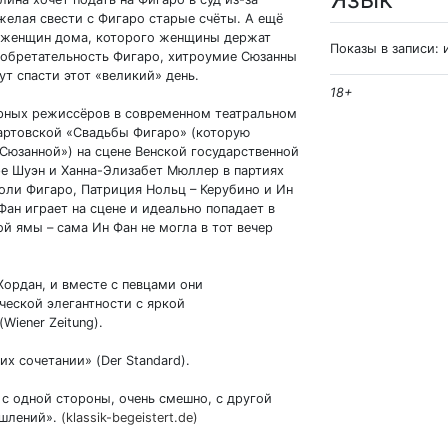
 желая свести с Фигаро старые счёты. А ещё
х женщин дома, которого женщины держат
Показы в записи: 
зобретательность Фигаро, хитроумие Сюзанны
 спасти этот «великий» день.
18+
ерных режиссёров в современном театральном
артовской «Свадьбы Фигаро» (которую
Сюзанной») на сцене Венской государственной
е Шуэн и Ханна-Элизабет Мюллер в партиях
оли Фигаро, Патриция Нольц – Керубино и Ин
ан играет на сцене и идеально попадает в
й ямы – сама Ин Фан не могла в тот вечер
ордан, и вместе с певцами они
еской элегантности с яркой
Wiener Zeitung).
х сочетании» (Der Standard).
с одной стороны, очень смешно, с другой
ышлений».
(klassik-begeistert.de)