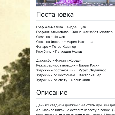
Постановка
Граф Альмавива – Андре Шуэн
Графиня Альмавива – Ханна-Элизабет Мюллер
Сюзанна – Ин Фан
Сюзанна (вокал) – Мария Назарова
Фигаро – Петер Келлнер
Керубино – Патриция Нольц
Дирижёр – Филипп Жордан
Режиссёр-постановщик – Барри Коски
Художник-постановщик – Руфус Дидвичюс
Художник по костюмам – Виктория Бер
Художник по свету – Франк Эвин
Описание
День их свадьбы должен был стать лучшим днё
Альмавива никак не оставит невесту в покое. 
напоминаниями о внимании к ней графа, Марцел