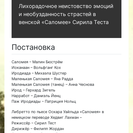
Лихорадочное неистовство эмоций
и необузданность страстей в
венской «Саломее» Сирила Теста
Постановка
Саломея – Малин Бюстрём
Иоканаан – Вольфганг Кох
Иродиада – Михаэла Шустер
Маленькая Саломея – Яна Радда
Маленькая Саломея (танец) – Анна Чеснова
Ирод – Герхард Зигель
Нарработ – Даниэль Йенц
Паж Иродиады – Патриция Нольц
Либретто по пьесе Оскара Уайльда «Саломея» в
немецком переводе Хедвиг Лахман –
Режиссёр – Сирил Тест
Дирижёр – Филипп Жордан