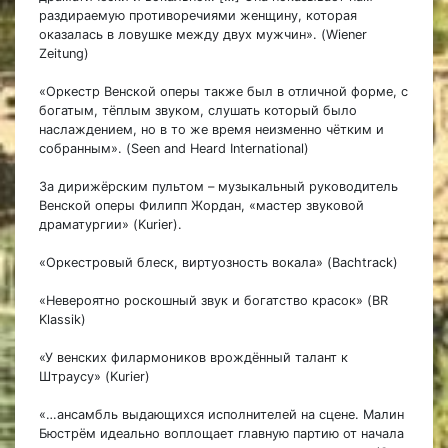
раздираемую противоречиями женщину, которая
оказалась в ловушке между двух мужчин». (Wiener
Zeitung)
«Оркестр Венской оперы также был в отличной форме, с
богатым, тёплым звуком, слушать который было
наслаждением, но в то же время неизменно чётким и
собранным». (Seen and Heard International)
За дирижёрским пультом – музыкальный руководитель
Венской оперы Филипп Жордан, «мастер звуковой
драматургии» (Kurier).
«Оркестровый блеск, виртуозность вокала» (Bachtrack)
«Невероятно роскошный звук и богатство красок» (BR
Klassik)
«У венских филармоников врождённый талант к
Штраусу» (Kurier)
«…ансамбль выдающихся исполнителей на сцене. Малин
Бюстрём идеально воплощает главную партию от начала