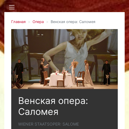
Главная
Опера
Венская опера: Саломея
Венская опера:
Саломея
WIENER STAATSOPER: SALOME