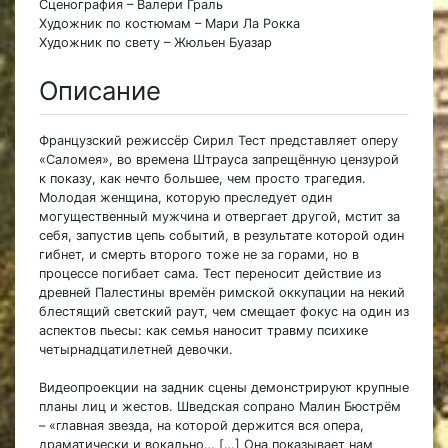
Сценография – Валери Граль
Художник по костюмам – Мари Ла Рокка
Художник по свету – Жюльен Буазар
Описание
Французский режиссёр Сирил Тест представляет оперу
«Саломея», во времена Штрауса запрещённую цензурой
к показу, как нечто большее, чем просто трагедия.
Молодая женщина, которую преследует один
могущественный мужчина и отвергает другой, мстит за
себя, запустив цепь событий, в результате которой один
гибнет, и смерть второго тоже не за горами, но в
процессе погибает сама. Тест переносит действие из
древней Палестины времён римской оккупации на некий
блестящий светский раут, чем смещает фокус на один из
аспектов пьесы: как семья наносит травму психике
четырнадцатилетней девочки.
Видеопроекции на задник сцены демонстрируют крупные
планы лиц и жестов. Шведская сопрано Малин Бюстрём
– «главная звезда, на которой держится вся опера,
драматически и вокально… […] Она показывает нам