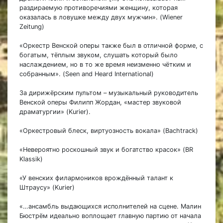
раздираемую противоречиями женщину, которая
оказалась в ловушке между двух мужчин». (Wiener
Zeitung)
«Оркестр Венской оперы также был в отличной форме, с
богатым, тёплым звуком, слушать который было
наслаждением, но в то же время неизменно чётким и
собранным». (Seen and Heard International)
За дирижёрским пультом – музыкальный руководитель
Венской оперы Филипп Жордан, «мастер звуковой
драматургии» (Kurier).
«Оркестровый блеск, виртуозность вокала» (Bachtrack)
«Невероятно роскошный звук и богатство красок» (BR
Klassik)
«У венских филармоников врождённый талант к
Штраусу» (Kurier)
«…ансамбль выдающихся исполнителей на сцене. Малин
Бюстрём идеально воплощает главную партию от начала