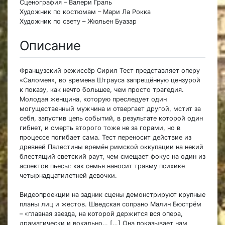
Сценография – Валери Граль
Художник по костюмам – Мари Ла Рокка
Художник по свету – Жюльен Буазар
Описание
Французский режиссёр Сирил Тест представляет оперу
«Саломея», во времена Штрауса запрещённую цензурой
к показу, как нечто большее, чем просто трагедия.
Молодая женщина, которую преследует один
могущественный мужчина и отвергает другой, мстит за
себя, запустив цепь событий, в результате которой один
гибнет, и смерть второго тоже не за горами, но в
процессе погибает сама. Тест переносит действие из
древней Палестины времён римской оккупации на некий
блестящий светский раут, чем смещает фокус на один из
аспектов пьесы: как семья наносит травму психике
четырнадцатилетней девочки.
Видеопроекции на задник сцены демонстрируют крупные
планы лиц и жестов. Шведская сопрано Малин Бюстрём
– «главная звезда, на которой держится вся опера,
драматически и вокально… […] Она показывает нам