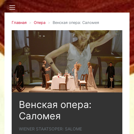
Главная
Опера
Венская опера: Саломея
Венская опера:
Саломея
WIENER STAATSOPER: SALOME