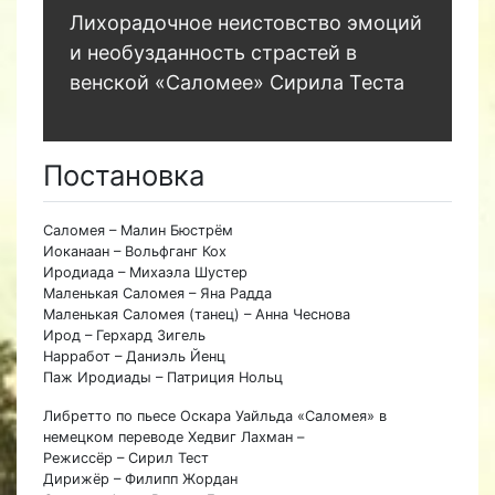
Лихорадочное неистовство эмоций
и необузданность страстей в
венской «Саломее» Сирила Теста
Постановка
Саломея – Малин Бюстрём
Иоканаан – Вольфганг Кох
Иродиада – Михаэла Шустер
Маленькая Саломея – Яна Радда
Маленькая Саломея (танец) – Анна Чеснова
Ирод – Герхард Зигель
Нарработ – Даниэль Йенц
Паж Иродиады – Патриция Нольц
Либретто по пьесе Оскара Уайльда «Саломея» в
немецком переводе Хедвиг Лахман –
Режиссёр – Сирил Тест
Дирижёр – Филипп Жордан