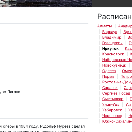
Расписан
Алматы
Анады
Барнаул
Бря
Владимир
Во
Геленджик
Г
Иркутск
Каз
Красноярск
Набережные Ч
Новокузнецк
Одесса
Омск
Пермь
Петро
Ростов-на-Дон
Саранск
Сар
уро Пагано
Сергиев Посад
Сыктывкар
Т
Улан-Удэ
Уст
Хабаровск
Х
Череповец
Ч
Южно-Сахалин
й оперы в 1984 году, Рудольф Нуреев сделал
асилия, жестокости и красоты возрождает на