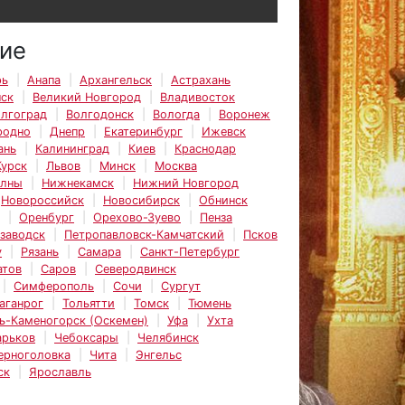
ие
рь
Анапа
Архангельск
Астрахань
нск
Великий Новгород
Владивосток
лгоград
Волгодонск
Вологда
Воронеж
родно
Днепр
Екатеринбург
Ижевск
ань
Калининград
Киев
Краснодар
Курск
Львов
Минск
Москва
елны
Нижнекамск
Нижний Новгород
Новороссийск
Новосибирск
Обнинск
Оренбург
Орехово-Зуево
Пенза
заводск
Петропавловск-Камчатский
Псков
у
Рязань
Самара
Санкт-Петербург
атов
Саров
Северодвинск
Симферополь
Сочи
Сургут
аганрог
Тольятти
Томск
Тюмень
ь-Каменогорск (Оскемен)
Уфа
Ухта
арьков
Чебоксары
Челябинск
ерноголовка
Чита
Энгельс
ск
Ярославль