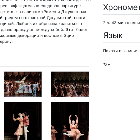
Хрономе
ореограф тщательно следовал партитуре
се, и в его варианте «Ромео и Джульетты»
й, рядом со страстной Джульеттой, почти
2 ч. 43 мин.с одн
нщиной. Любовь их обречена храниться в
и, давно враждуют между собой. Этот балет
Язык
роскошные декорации и костюмы Эцио
ерону.
Показы в записи: 
12+