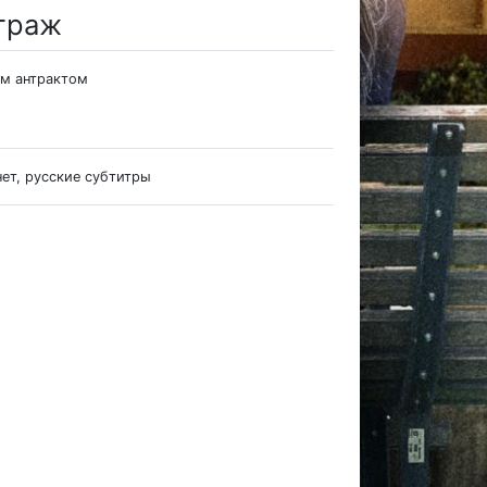
траж
им антрактом
нет, русские субтитры