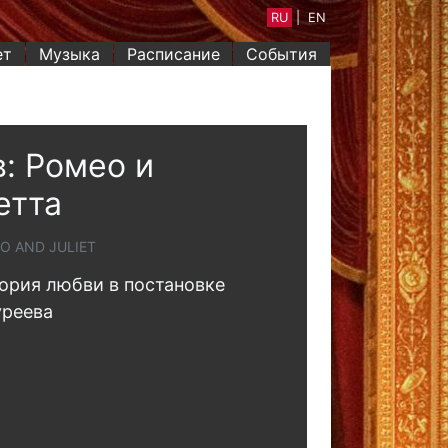
RU
|
EN
ет
Музыка
Расписание
События
: Ромео и
етта
O AND JULIET
ория любви в постановке
уреева