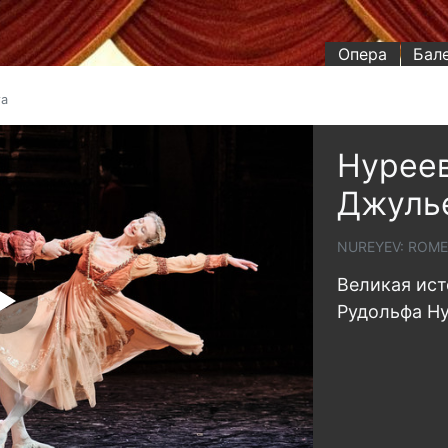
Опера
Бал
та
Нуреев
Джуль
NUREYEV: ROME
Великая ист
Рудольфа Н