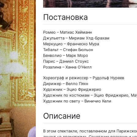
Постановка
Ромео – Матиас Хейманн
Джульетта – Мириам Улд-Брахам
Меркуцио – Франческо Мура
Тибальт – Стефан Бюльон
Бенволио – Марк Моро
Парис – Дэниел Стоукс
Розалина – Ханна О'Нилл
Хореограф и режиссер – Рудольф Нуреев
Дирижер – Велло Пяхн
Художник – Эцио Фриджерио
Художник по костюмам – Эцио Фриджерио, Ма
Художник по свету – Виничио Кели
Описание
В этом спектакле, поставленном для Парижско
акцент на драматизме. Сочетание роскоши и н