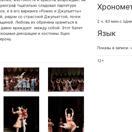
Хрономе
ореограф тщательно следовал партитуре
се, и в его варианте «Ромео и Джульетты»
й, рядом со страстной Джульеттой, почти
2 ч. 43 мин.с одн
нщиной. Любовь их обречена храниться в
и, давно враждуют между собой. Этот балет
Язык
роскошные декорации и костюмы Эцио
ерону.
Показы в записи: 
12+