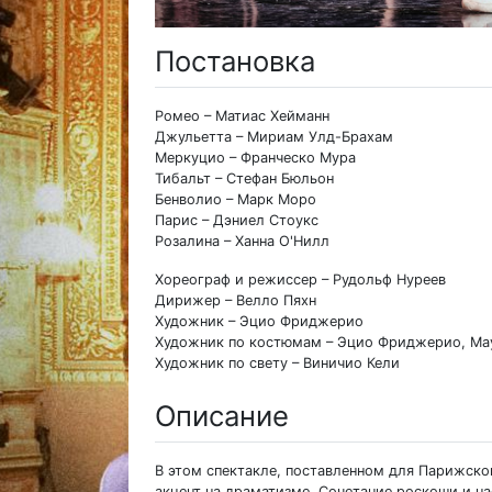
Постановка
Ромео – Матиас Хейманн
Джульетта – Мириам Улд-Брахам
Меркуцио – Франческо Мура
Тибальт – Стефан Бюльон
Бенволио – Марк Моро
Парис – Дэниел Стоукс
Розалина – Ханна О'Нилл
Хореограф и режиссер – Рудольф Нуреев
Дирижер – Велло Пяхн
Художник – Эцио Фриджерио
Художник по костюмам – Эцио Фриджерио, Ма
Художник по свету – Виничио Кели
Описание
В этом спектакле, поставленном для Парижско
акцент на драматизме. Сочетание роскоши и н