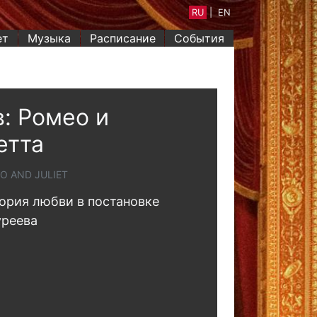
RU
|
EN
ет
Музыка
Расписание
События
: Ромео и
етта
O AND JULIET
ория любви в постановке
уреева