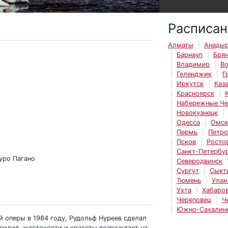
Расписан
Алматы
Анады
Барнаул
Бря
Владимир
Во
Геленджик
Г
Иркутск
Каз
Красноярск
Набережные Ч
Новокузнецк
Одесса
Омск
Пермь
Петро
Псков
Росто
Санкт-Петербу
уро Пагано
Северодвинск
Сургут
Сыкт
Тюмень
Улан
Ухта
Хабаро
Череповец
Ч
Южно-Сахалин
й оперы в 1984 году, Рудольф Нуреев сделал
асилия, жестокости и красоты возрождает на