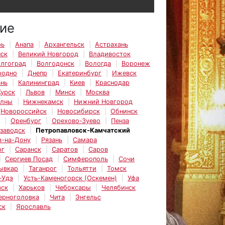
ие
рь
Анапа
Архангельск
Астрахань
нск
Великий Новгород
Владивосток
лгоград
Волгодонск
Вологда
Воронеж
родно
Днепр
Екатеринбург
Ижевск
ань
Калининград
Киев
Краснодар
Курск
Львов
Минск
Москва
елны
Нижнекамск
Нижний Новгород
Новороссийск
Новосибирск
Обнинск
Оренбург
Орехово-Зуево
Пенза
заводск
Петропавловск-Камчатский
в-на-Дону
Рязань
Самара
рг
Саранск
Саратов
Саров
Сергиев Посад
Симферополь
Сочи
ывкар
Таганрог
Тольятти
Томск
-Удэ
Усть-Каменогорск (Оскемен)
Уфа
вск
Харьков
Чебоксары
Челябинск
ерноголовка
Чита
Энгельс
ск
Ярославль