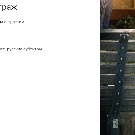
траж
им антрактом
нет, русские субтитры