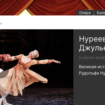
Опера
Бал
та
Нуреев
Джуль
NUREYEV: ROME
Великая ист
Рудольфа Н