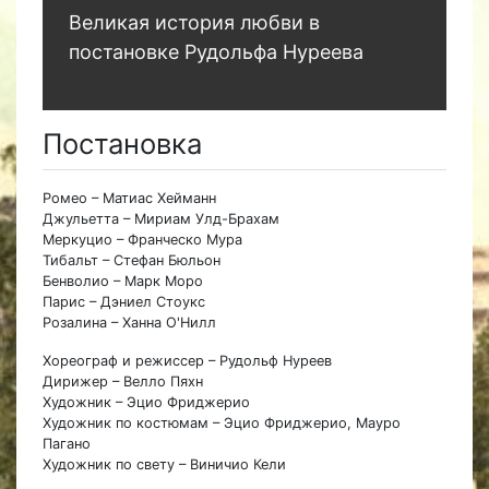
Великая история любви в
постановке Рудольфа Нуреева
Постановка
Ромео – Матиас Хейманн
Джульетта – Мириам Улд-Брахам
Меркуцио – Франческо Мура
Тибальт – Стефан Бюльон
Бенволио – Марк Моро
Парис – Дэниел Стоукс
Розалина – Ханна О'Нилл
Хореограф и режиссер – Рудольф Нуреев
Дирижер – Велло Пяхн
Художник – Эцио Фриджерио
Художник по костюмам – Эцио Фриджерио, Мауро
Пагано
Художник по свету – Виничио Кели