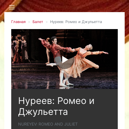
Главная
Балет
Нуреев: Ромео и Джульетта
Нуреев: Ромео и
Джульетта
NUREYEV: ROMEO AND JULIET