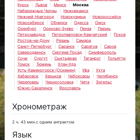
Курск
Львов
Минск
Москва
Набережные Челны
Нижнекамск
Нижний Новгород
Новокузнецк
Новороссийск
Новосибирск
Обнинск
Одесса
Омск
Оренбург
Орехово-Зуево
Пенза
Пермь
Петрозаводск
Петропавловск-Камчатский
Псков
Ростов-на-Дону
Рязань
Самара
Санкт-Петербург
Саранск
Саратов
Саров
Северодвинск
Сергиев Посад
Симферополь
Сочи
Сургут
Сыктывкар
Таганрог
Тольятти
Томск
Тюмень
Улан-Удэ
Усть-Каменогорск (Оскемен)
Уфа
Ухта
Хабаровск
Харьков
Чебоксары
Челябинск
Череповец
Черноголовка
Чита
Энгельс
Южно-Сахалинск
Ярославль
Хронометраж
2 ч. 43 мин.с одним антрактом
Язык