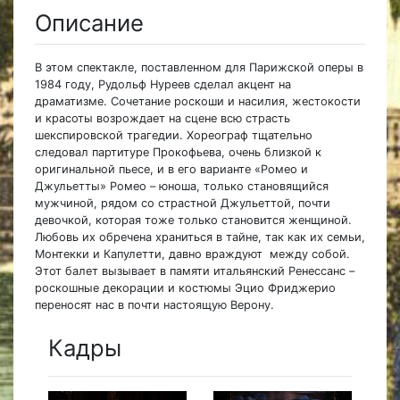
Описание
В этом спектакле, поставленном для Парижской оперы в
1984 году, Рудольф Нуреев сделал акцент на
драматизме. Сочетание роскоши и насилия, жестокости
и красоты возрождает на сцене всю страсть
шекспировской трагедии. Хореограф тщательно
следовал партитуре Прокофьева, очень близкой к
оригинальной пьесе, и в его варианте «Ромео и
Джульетты» Ромео – юноша, только становящийся
мужчиной, рядом со страстной Джульеттой, почти
девочкой, которая тоже только становится женщиной.
Любовь их обречена храниться в тайне, так как их семьи,
Монтекки и Капулетти, давно враждуют между собой.
Этот балет вызывает в памяти итальянский Ренессанс –
роскошные декорации и костюмы Эцио Фриджерио
переносят нас в почти настоящую Верону.
Кадры