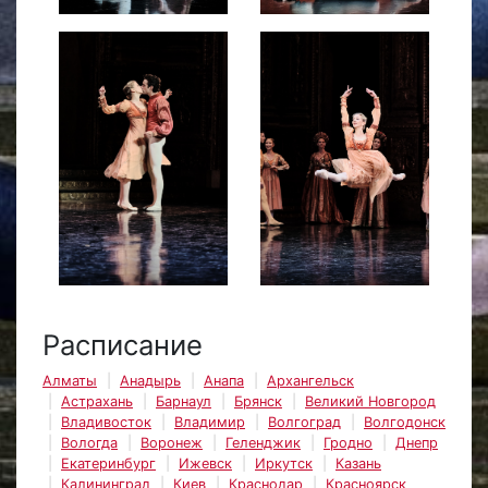
Расписание
Алматы
Анадырь
Анапа
Архангельск
Астрахань
Барнаул
Брянск
Великий Новгород
Владивосток
Владимир
Волгоград
Волгодонск
Вологда
Воронеж
Геленджик
Гродно
Днепр
Екатеринбург
Ижевск
Иркутск
Казань
Калининград
Киев
Краснодар
Красноярск