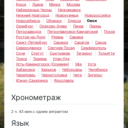
Курск
Львов
Минск
Москва
Набережные Челны
Нижнекамск
Нижний Новгород
Новокузнецк
Новороссийск
Новосибирск
Обнинск
Одесса
Омск
Оренбург
Орехово-Зуево
Пенза
Пермь
Петрозаводск
Петропавловск-Камчатский
Псков
Ростов-на-Дону
Рязань
Самара
Санкт-Петербург
Саранск
Саратов
Саров
Северодвинск
Сергиев Посад
Симферополь
Сочи
Сургут
Сыктывкар
Таганрог
Тольятти
Томск
Тюмень
Улан-Удэ
Усть-Каменогорск (Оскемен)
Уфа
Ухта
Хабаровск
Харьков
Чебоксары
Челябинск
Череповец
Черноголовка
Чита
Энгельс
Южно-Сахалинск
Ярославль
Хронометраж
2 ч. 43 мин.с одним антрактом
Язык