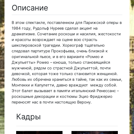
Описание
В этом спектакле, поставленном для Парижской оперы в
1984 году, Рудольф Нуреев сделал акцент на
драматизме. Сочетание роскоши и насилия, жестокости
и красоты возрождает на сцене всю страсть
шекспировской трагедии. Хореограф тщательно
следовал партитуре Прокофьева, очень близкой к
оригинальной пьесе, и в его варианте «Ромео и
Джульетты» Ромео – юноша, только становящийся
мужчиной, рядом со страстной Джульеттой, почти
девочкой, которая тоже только становится женщиной.
Любовь их обречена храниться в тайне, так как их семьи,
Монтекки и Капулетти, давно враждуют между собой.
Этот балет вызывает в памяти итальянский Ренессанс –
роскошные декорации и костюмы Эцио Фриджерио
переносят нас в почти настоящую Верону.
Кадры