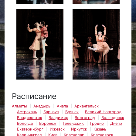
Расписание
Алматы
Анадырь
Анапа
Архангельск
Астрахань
Барнаул
Брянск
Великий Новгород
Владивосток
Владимир
Волгоград
Волгодонск
Вологда
Воронеж
Геленджик
Гродно
Днепр
Екатеринбург
Ижевск
Иркутск
Казань
Калининград
Киев
Краснодар
Красноярск