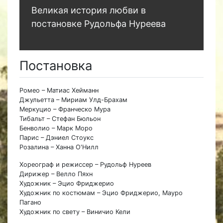
Великая история любви в
постановке Рудольфа Нуреева
Постановка
Ромео – Матиас Хейманн
Джульетта – Мириам Улд-Брахам
Меркуцио – Франческо Мура
Тибальт – Стефан Бюльон
Бенволио – Марк Моро
Парис – Дэниел Стоукс
Розалина – Ханна О'Нилл
Хореограф и режиссер – Рудольф Нуреев
Дирижер – Велло Пяхн
Художник – Эцио Фриджерио
Художник по костюмам – Эцио Фриджерио, Мауро
Пагано
Художник по свету – Виничио Кели