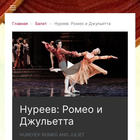
Главная
Балет
Нуреев: Ромео и Джульетта
Нуреев: Ромео и
Джульетта
NUREYEV: ROMEO AND JULIET