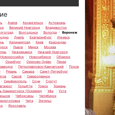
ие
рь
Анапа
Архангельск
Астрахань
нск
Великий Новгород
Владивосток
лгоград
Волгодонск
Вологда
Воронеж
родно
Днепр
Екатеринбург
Ижевск
ань
Калининград
Киев
Краснодар
Курск
Львов
Минск
Москва
елны
Нижнекамск
Нижний Новгород
Новороссийск
Новосибирск
Обнинск
Оренбург
Орехово-Зуево
Пенза
заводск
Петропавловск-Камчатский
Псков
у
Рязань
Самара
Санкт-Петербург
атов
Саров
Северодвинск
Симферополь
Сочи
Сургут
аганрог
Тольятти
Томск
Тюмень
ь-Каменогорск (Оскемен)
Уфа
Ухта
арьков
Чебоксары
Челябинск
ерноголовка
Чита
Энгельс
ск
Ярославль