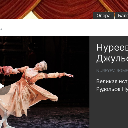
Опера
Бал
та
Нуреев
Джуль
NUREYEV: ROME
Великая ист
Рудольфа Н