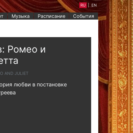
RU
|
EN
ет
Музыка
Расписание
События
: Ромео и
етта
O AND JULIET
ория любви в постановке
уреева