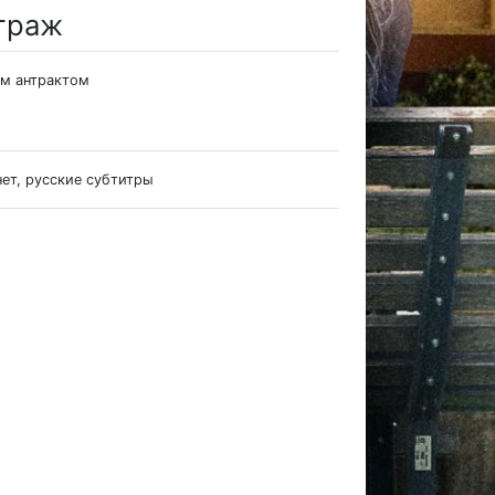
траж
им антрактом
нет, русские субтитры