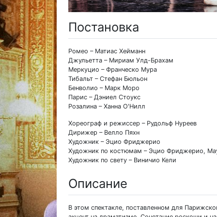
Постановка
Ромео – Матиас Хейманн
Джульетта – Мириам Улд-Брахам
Меркуцио – Франческо Мура
Тибальт – Стефан Бюльон
Бенволио – Марк Моро
Парис – Дэниел Стоукс
Розалина – Ханна О'Нилл
Хореограф и режиссер – Рудольф Нуреев
Дирижер – Велло Пяхн
Художник – Эцио Фриджерио
Художник по костюмам – Эцио Фриджерио, Ма
Художник по свету – Виничио Кели
Описание
В этом спектакле, поставленном для Парижско
акцент на драматизме. Сочетание роскоши и н