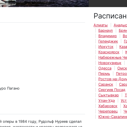
Расписан
Алматы
Анады
Барнаул
Бря
Владимир
Во
Геленджик
Г
Иркутск
Каз
Красноярск
Набережные Ч
Новокузнецк
Одесса
Омск
Пермь
Петро
Ростов-на-Дон
Саранск
Сар
уро Пагано
Сергиев Посад
Сыктывкар
Т
Улан-Удэ
Уст
Хабаровск
Х
Череповец
Ч
Южно-Сахалин
й оперы в 1984 году, Рудольф Нуреев сделал
асилия, жестокости и красоты возрождает на