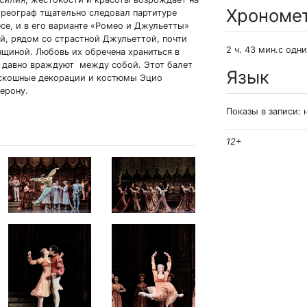
Хрономе
ореограф тщательно следовал партитуре
се, и в его варианте «Ромео и Джульетты»
й, рядом со страстной Джульеттой, почти
2 ч. 43 мин.с одн
нщиной. Любовь их обречена храниться в
и, давно враждуют между собой. Этот балет
Язык
роскошные декорации и костюмы Эцио
ерону.
Показы в записи: 
12+