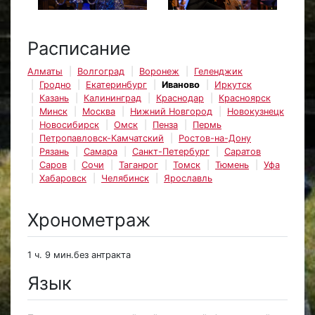
Расписание
Алматы
Волгоград
Воронеж
Геленджик
Гродно
Екатеринбург
Иваново
Иркутск
Казань
Калининград
Краснодар
Красноярск
Минск
Москва
Нижний Новгород
Новокузнецк
Новосибирск
Омск
Пенза
Пермь
Петропавловск-Камчатский
Ростов-на-Дону
Рязань
Самара
Санкт-Петербург
Саратов
Саров
Сочи
Таганрог
Томск
Тюмень
Уфа
Хабаровск
Челябинск
Ярославль
Хронометраж
1 ч. 9 мин.без антракта
Язык