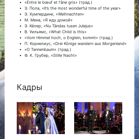
«Entre le bœuf et l'âne gris» (трад.)
Э. Пола, «It’s the most wonderful time of the year»
Э. Хумпердинк, «Weihnachten»
М. Мена, «Я иду домой»
Э. Кёлер, «Nu Tändas tusen Julejus»
В. Уильямс, «What Сhild is this»
«Vom Himmel hoch, o Englein, kommt» (трад.)
П. Корнелиус, «Drei Könige wandern aus Morgenland»
«O Tannenbaum» (трад.)
Ф. К. Грубер, «Stille Nacht»
Кадры