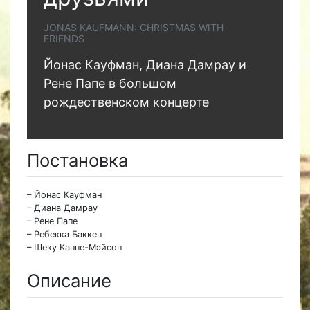
JONAS KAUFMANN: CHRISTMAS WITH
FRIENDS
Йонас Кауфман, Диана Дамрау и
Рене Папе в большом
рождественском концерте
Постановка
– Йонас Кауфман
– Диана Дамрау
– Рене Папе
– Ребекка Баккен
– Шеку Канне-Мэйсон
Описание