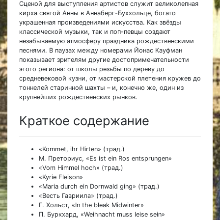
Сценой для выступления артистов служит великолепная
кирха святой Анны в Аннаберг-Буххольце, богато
украшенная произведениями искусства. Как звёзды
классической музыки, так и поп-певцы создают
незабываемую атмосферу праздника рождественскими
песнями. В паузах между номерами Йонас Кауфман
показывает зрителям другие достопримечательности
этого региона: от школы резьбы по дереву до
средневековой кузни, от мастерской плетения кружев до
тоннелей старинной шахты
–
и, конечно же, один из
крупнейших рождественских рынков.
Краткое содержание
«Kommet, ihr Hirten» (трад.)
М. Преториус, «Es ist ein Ros entsprungen»
«Vom Himmel hoch» (трад.)
«Kyrie Eleison»
«Maria durch ein Dornwald ging» (трад.)
«Весть Гавриила» (трад.)
Г. Хольст, «In the bleak Midwinter»
П. Буркхард, «Weihnacht muss leise sein»