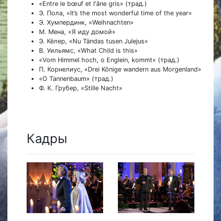
«Entre le bœuf et l'âne gris» (трад.)
Э. Пола, «It’s the most wonderful time of the year»
Э. Хумпердинк, «Weihnachten»
М. Мена, «Я иду домой»
Э. Кёлер, «Nu Tändas tusen Julejus»
В. Уильямс, «What Сhild is this»
«Vom Himmel hoch, o Englein, kommt» (трад.)
П. Корнелиус, «Drei Könige wandern aus Morgenland»
«O Tannenbaum» (трад.)
Ф. К. Грубер, «Stille Nacht»
Кадры