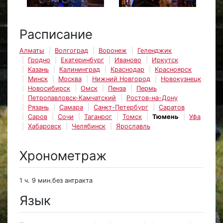
Расписание
Алматы
Волгоград
Воронеж
Геленджик
Гродно
Екатеринбург
Иваново
Иркутск
Казань
Калининград
Краснодар
Красноярск
Минск
Москва
Нижний Новгород
Новокузнецк
Новосибирск
Омск
Пенза
Пермь
Петропавловск-Камчатский
Ростов-на-Дону
Рязань
Самара
Санкт-Петербург
Саратов
Саров
Сочи
Таганрог
Томск
Тюмень
Уфа
Хабаровск
Челябинск
Ярославль
Хронометраж
1 ч. 9 мин.без антракта
Язык