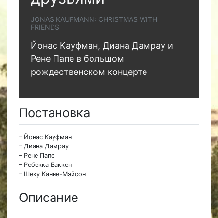
JONAS KAUFMANN: CHRISTMAS WITH
FRIENDS
Йонас Кауфман, Диана Дамрау и
Рене Папе в большом
рождественском концерте
Постановка
– Йонас Кауфман
– Диана Дамрау
– Рене Папе
– Ребекка Баккен
– Шеку Канне-Мэйсон
Описание