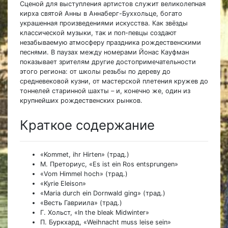
Сценой для выступления артистов служит великолепная
кирха святой Анны в Аннаберг-Буххольце, богато
украшенная произведениями искусства. Как звёзды
классической музыки, так и поп-певцы создают
незабываемую атмосферу праздника рождественскими
песнями. В паузах между номерами Йонас Кауфман
показывает зрителям другие достопримечательности
этого региона: от школы резьбы по дереву до
средневековой кузни, от мастерской плетения кружев до
тоннелей старинной шахты
–
и, конечно же, один из
крупнейших рождественских рынков.
Краткое содержание
«Kommet, ihr Hirten» (трад.)
М. Преториус, «Es ist ein Ros entsprungen»
«Vom Himmel hoch» (трад.)
«Kyrie Eleison»
«Maria durch ein Dornwald ging» (трад.)
«Весть Гавриила» (трад.)
Г. Хольст, «In the bleak Midwinter»
П. Буркхард, «Weihnacht muss leise sein»