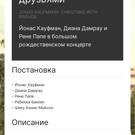
JONAS KAUFMANN: CHRISTMAS WITH
FRIENDS
Йонас Кауфман, Диана Дамрау и
Рене Папе в большом
рождественском концерте
Постановка
– Йонас Кауфман
– Диана Дамрау
– Рене Папе
– Ребекка Баккен
– Шеку Канне-Мэйсон
Описание