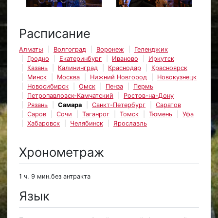
Расписание
Алматы
Волгоград
Воронеж
Геленджик
Гродно
Екатеринбург
Иваново
Иркутск
Казань
Калининград
Краснодар
Красноярск
Минск
Москва
Нижний Новгород
Новокузнецк
Новосибирск
Омск
Пенза
Пермь
Петропавловск-Камчатский
Ростов-на-Дону
Рязань
Самара
Санкт-Петербург
Саратов
Саров
Сочи
Таганрог
Томск
Тюмень
Уфа
Хабаровск
Челябинск
Ярославль
Хронометраж
1 ч. 9 мин.без антракта
Язык