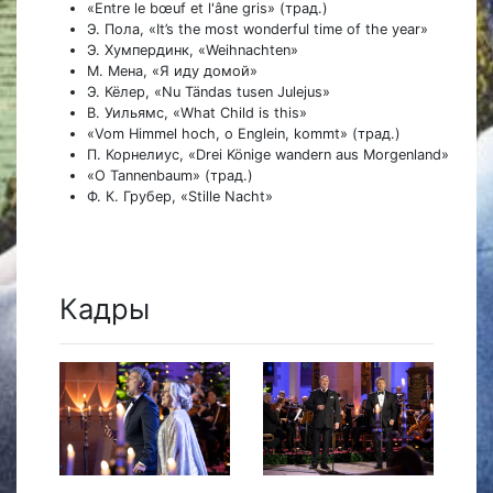
«Entre le bœuf et l'âne gris» (трад.)
Э. Пола, «It’s the most wonderful time of the year»
Э. Хумпердинк, «Weihnachten»
М. Мена, «Я иду домой»
Э. Кёлер, «Nu Tändas tusen Julejus»
В. Уильямс, «What Сhild is this»
«Vom Himmel hoch, o Englein, kommt» (трад.)
П. Корнелиус, «Drei Könige wandern aus Morgenland»
«O Tannenbaum» (трад.)
Ф. К. Грубер, «Stille Nacht»
Кадры