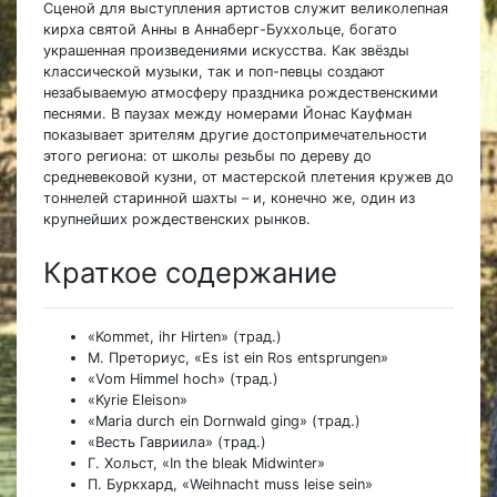
Сценой для выступления артистов служит великолепная
кирха святой Анны в Аннаберг-Буххольце, богато
украшенная произведениями искусства. Как звёзды
классической музыки, так и поп-певцы создают
незабываемую атмосферу праздника рождественскими
песнями. В паузах между номерами Йонас Кауфман
показывает зрителям другие достопримечательности
этого региона: от школы резьбы по дереву до
средневековой кузни, от мастерской плетения кружев до
тоннелей старинной шахты
–
и, конечно же, один из
крупнейших рождественских рынков.
Краткое содержание
«Kommet, ihr Hirten» (трад.)
М. Преториус, «Es ist ein Ros entsprungen»
«Vom Himmel hoch» (трад.)
«Kyrie Eleison»
«Maria durch ein Dornwald ging» (трад.)
«Весть Гавриила» (трад.)
Г. Хольст, «In the bleak Midwinter»
П. Буркхард, «Weihnacht muss leise sein»