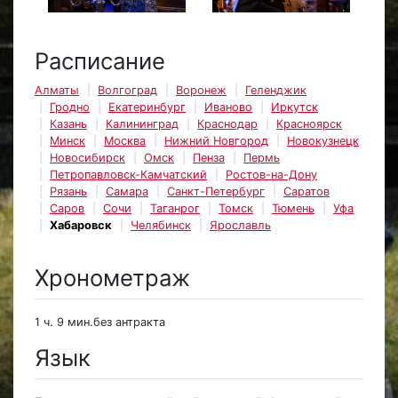
Расписание
Алматы
Волгоград
Воронеж
Геленджик
Гродно
Екатеринбург
Иваново
Иркутск
Казань
Калининград
Краснодар
Красноярск
Минск
Москва
Нижний Новгород
Новокузнецк
Новосибирск
Омск
Пенза
Пермь
Петропавловск-Камчатский
Ростов-на-Дону
Рязань
Самара
Санкт-Петербург
Саратов
Саров
Сочи
Таганрог
Томск
Тюмень
Уфа
Хабаровск
Челябинск
Ярославль
Хронометраж
1 ч. 9 мин.без антракта
Язык