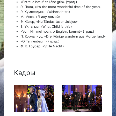
«Entre le bœuf et l'âne gris» (трад.)
Э. Пола, «It’s the most wonderful time of the year»
Э. Хумпердинк, «Weihnachten»
М. Мена, «Я иду домой»
Э. Кёлер, «Nu Tändas tusen Julejus»
В. Уильямс, «What Сhild is this»
«Vom Himmel hoch, o Englein, kommt» (трад.)
П. Корнелиус, «Drei Könige wandern aus Morgenland»
«O Tannenbaum» (трад.)
Ф. К. Грубер, «Stille Nacht»
Кадры