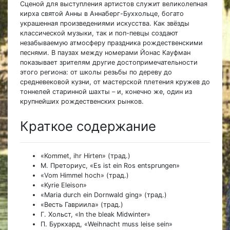
Сценой для выступления артистов служит великолепная
кирха святой Анны в Аннаберг-Буххольце, богато
украшенная произведениями искусства. Как звёзды
классической музыки, так и поп-певцы создают
незабываемую атмосферу праздника рождественскими
песнями. В паузах между номерами Йонас Кауфман
показывает зрителям другие достопримечательности
этого региона: от школы резьбы по дереву до
средневековой кузни, от мастерской плетения кружев до
тоннелей старинной шахты
–
и, конечно же, один из
крупнейших рождественских рынков.
Краткое содержание
«Kommet, ihr Hirten» (трад.)
М. Преториус, «Es ist ein Ros entsprungen»
«Vom Himmel hoch» (трад.)
«Kyrie Eleison»
«Maria durch ein Dornwald ging» (трад.)
«Весть Гавриила» (трад.)
Г. Хольст, «In the bleak Midwinter»
П. Буркхард, «Weihnacht muss leise sein»