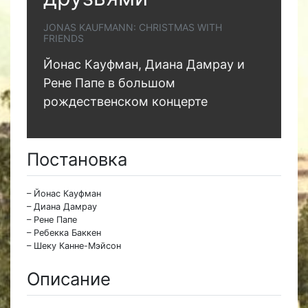
JONAS KAUFMANN: CHRISTMAS WITH
FRIENDS
Йонас Кауфман, Диана Дамрау и
Рене Папе в большом
рождественском концерте
Постановка
– Йонас Кауфман
– Диана Дамрау
– Рене Папе
– Ребекка Баккен
– Шеку Канне-Мэйсон
Описание