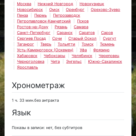
Москва
Нижний Новгород
Новокузнецк
Новосибирск
Омск
Оренбург
Орехово-Зуево
Пенза
Пермь
Петрозаводск
Петропавловск-Камчатский
Псков
Ростов-на-Дону
Рязань
Самара
Санкт-Петербург
Саранск
Саратов
Саров
Сергиев Посад
Сочи
Старый Оскол
Сургут
Таганрог
Тверь
Тольятти
Томск
Тюмень
Усть-Каменогорск (Оскемен)
Уфа
Фрязино
Хабаровск
Чебоксары
Челябинск
Череповец
Черноголовка
Чита
Энгельс
Южно-Сахалинск
Ярославль
Хронометраж
1 ч. 33 мин.без антракта
Язык
Показы в записи: нет, без субтитров