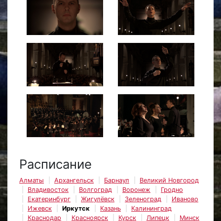
Расписание
Алматы
Архангельск
Барнаул
Великий Новгород
Владивосток
Волгоград
Воронеж
Гродно
Екатеринбург
Жигулёвск
Зеленоград
Иваново
Ижевск
Иркутск
Казань
Калининград
Краснодар
Красноярск
Курск
Липецк
Минск