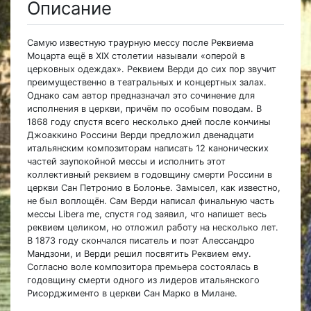
Описание
Самую известную траурную мессу после Реквиема
Моцарта ещё в XIX столетии называли «оперой в
церковных одеждах». Реквием Верди до сих пор звучит
преимущественно в театральных и концертных залах.
Однако сам автор предназначал это сочинение для
исполнения в церкви, причём по особым поводам. В
1868 году спустя всего несколько дней после кончины
Джоаккино Россини Верди предложил двенадцати
итальянским композиторам написать 12 канонических
частей заупокойной мессы и исполнить этот
коллективный реквием в годовщину смерти Россини в
церкви Сан Петронио в Болонье. Замысел, как известно,
не был воплощён. Сам Верди написал финальную часть
мессы Libera me, спустя год заявил, что напишет весь
реквием целиком, но отложил работу на несколько лет.
В 1873 году скончался писатель и поэт Алессандро
Мандзони, и Верди решил посвятить Реквием ему.
Согласно воле композитора премьера состоялась в
годовщину смерти одного из лидеров итальянского
Рисорджименто в церкви Сан Марко в Милане.