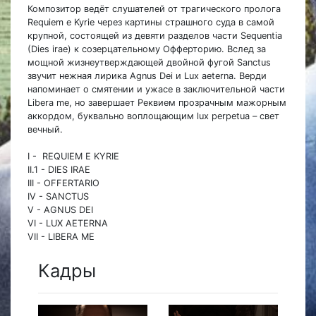
Композитор ведёт слушателей от трагического пролога
Requiem е Kyrie через картины страшного суда в самой
крупной, состоящей из девяти разделов части Sequentia
(Dies irae) к созерцательному Офферторию. Вслед за
мощной жизнеутверждающей двойной фугой Sanctus
звучит нежная лирика Agnus Dei и Lux aeterna. Верди
напоминает о смятении и ужасе в заключительной части
Libera me, но завершает Реквием прозрачным мажорным
аккордом, буквально воплощающим lux perpetua – свет
вечный.
I - REQUIEM E KYRIE
II.1 - DIES IRAE
III - OFFERTARIO
IV - SANCTUS
V - AGNUS DEI
VI - LUX AETERNA
VII - LIBERA ME
Кадры