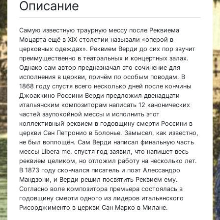
Описание
Самую известную траурную мессу после Реквиема
Моцарта ещё в XIX столетии называли «оперой в
церковных одеждах». Реквием Верди до сих пор звучит
преимущественно в театральных и концертных залах.
Однако сам автор предназначал это сочинение для
исполнения в церкви, причём по особым поводам. В
1868 году спустя всего несколько дней после кончины
Джоаккино Россини Верди предложил двенадцати
итальянским композиторам написать 12 канонических
частей заупокойной мессы и исполнить этот
коллективный реквием в годовщину смерти Россини в
церкви Сан Петронио в Болонье. Замысел, как известно,
не был воплощён. Сам Верди написал финальную часть
мессы Libera me, спустя год заявил, что напишет весь
реквием целиком, но отложил работу на несколько лет.
В 1873 году скончался писатель и поэт Алессандро
Мандзони, и Верди решил посвятить Реквием ему.
Согласно воле композитора премьера состоялась в
годовщину смерти одного из лидеров итальянского
Рисорджименто в церкви Сан Марко в Милане.