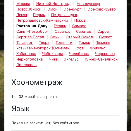
Москва
Нижний Новгород
Новокузнецк
Новосибирск
Омск
Оренбург
Орехово-Зуево
Пенза
Пермь
Петрозаводск
Петропавловск-Камчатский
Псков
Ростов-на-Дону
Рязань
Самара
Санкт-Петербург
Саранск
Саратов
Саров
Сергиев Посад
Сочи
Старый Оскол
Сургут
Таганрог
Тверь
Тольятти
Томск
Тюмень
Усть-Каменогорск (Оскемен)
Уфа
Фрязино
Хабаровск
Чебоксары
Челябинск
Череповец
Черноголовка
Чита
Энгельс
Южно-Сахалинск
Ярославль
Хронометраж
1 ч. 33 мин.без антракта
Язык
Показы в записи: нет, без субтитров