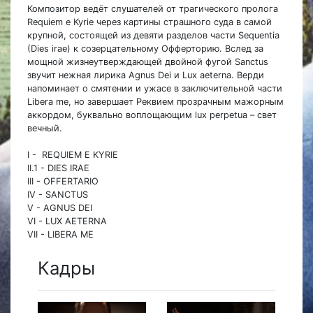
Композитор ведёт слушателей от трагического пролога
Requiem е Kyrie через картины страшного суда в самой
крупной, состоящей из девяти разделов части Sequentia
(Dies irae) к созерцательному Офферторию. Вслед за
мощной жизнеутверждающей двойной фугой Sanctus
звучит нежная лирика Agnus Dei и Lux aeterna. Верди
напоминает о смятении и ужасе в заключительной части
Libera me, но завершает Реквием прозрачным мажорным
аккордом, буквально воплощающим lux perpetua – свет
вечный.
I - REQUIEM E KYRIE
II.1 - DIES IRAE
III - OFFERTARIO
IV - SANCTUS
V - AGNUS DEI
VI - LUX AETERNA
VII - LIBERA ME
Кадры