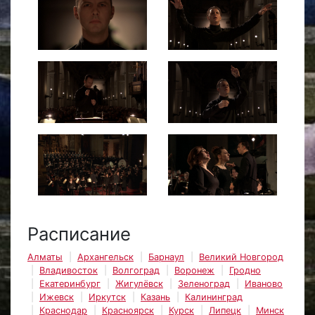
Расписание
Алматы
Архангельск
Барнаул
Великий Новгород
Владивосток
Волгоград
Воронеж
Гродно
Екатеринбург
Жигулёвск
Зеленоград
Иваново
Ижевск
Иркутск
Казань
Калининград
Краснодар
Красноярск
Курск
Липецк
Минск