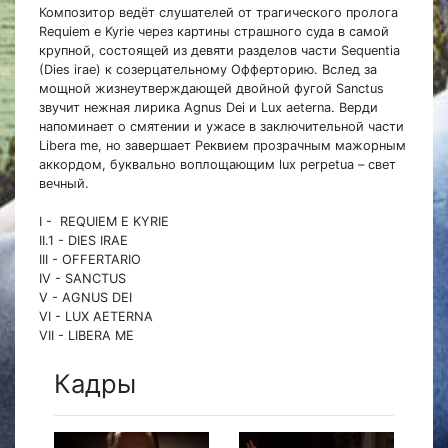
Композитор ведёт слушателей от трагического пролога
Requiem е Kyrie через картины страшного суда в самой
крупной, состоящей из девяти разделов части Sequentia
(Dies irae) к созерцательному Офферторию. Вслед за
мощной жизнеутверждающей двойной фугой Sanctus
звучит нежная лирика Agnus Dei и Lux aeterna. Верди
напоминает о смятении и ужасе в заключительной части
Libera me, но завершает Реквием прозрачным мажорным
аккордом, буквально воплощающим lux perpetua – свет
вечный.
I - REQUIEM E KYRIE
II.1 - DIES IRAE
III - OFFERTARIO
IV - SANCTUS
V - AGNUS DEI
VI - LUX AETERNA
VII - LIBERA ME
Кадры