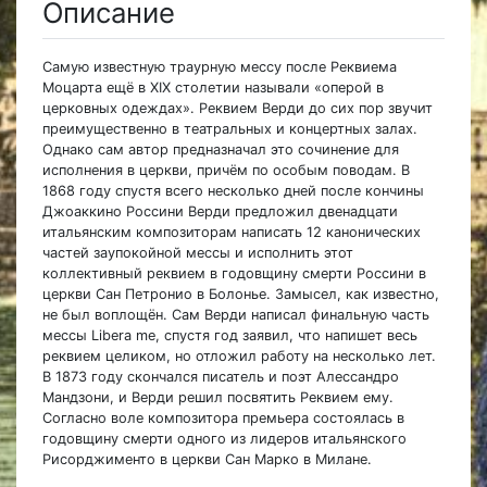
Описание
Самую известную траурную мессу после Реквиема
Моцарта ещё в XIX столетии называли «оперой в
церковных одеждах». Реквием Верди до сих пор звучит
преимущественно в театральных и концертных залах.
Однако сам автор предназначал это сочинение для
исполнения в церкви, причём по особым поводам. В
1868 году спустя всего несколько дней после кончины
Джоаккино Россини Верди предложил двенадцати
итальянским композиторам написать 12 канонических
частей заупокойной мессы и исполнить этот
коллективный реквием в годовщину смерти Россини в
церкви Сан Петронио в Болонье. Замысел, как известно,
не был воплощён. Сам Верди написал финальную часть
мессы Libera me, спустя год заявил, что напишет весь
реквием целиком, но отложил работу на несколько лет.
В 1873 году скончался писатель и поэт Алессандро
Мандзони, и Верди решил посвятить Реквием ему.
Согласно воле композитора премьера состоялась в
годовщину смерти одного из лидеров итальянского
Рисорджименто в церкви Сан Марко в Милане.