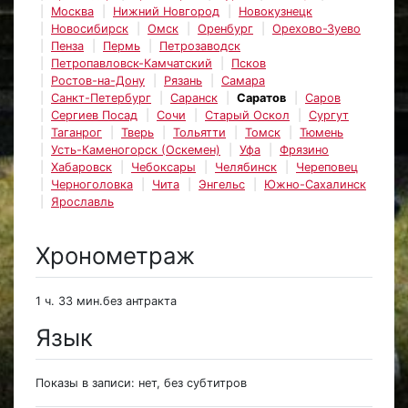
Москва
Нижний Новгород
Новокузнецк
Новосибирск
Омск
Оренбург
Орехово-Зуево
Пенза
Пермь
Петрозаводск
Петропавловск-Камчатский
Псков
Ростов-на-Дону
Рязань
Самара
Санкт-Петербург
Саранск
Саратов
Саров
Сергиев Посад
Сочи
Старый Оскол
Сургут
Таганрог
Тверь
Тольятти
Томск
Тюмень
Усть-Каменогорск (Оскемен)
Уфа
Фрязино
Хабаровск
Чебоксары
Челябинск
Череповец
Черноголовка
Чита
Энгельс
Южно-Сахалинск
Ярославль
Хронометраж
1 ч. 33 мин.без антракта
Язык
Показы в записи: нет, без субтитров