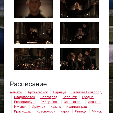
Расписание
Алматы
Архангельск
Барнаул
Великий Новгород
Владивосток
Волгоград
Воронеж
Гродно
Екатеринбург
Жигулёвск
Зеленоград
Иваново
Ижевск
Иркутск
Казань
Калининград
Краснодар
Красноярск
Курск
Липецк
Минск