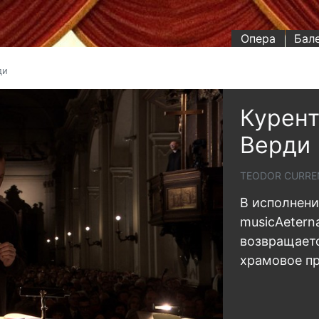
Опера
Бал
ди
Курент
Верди
TEODOR CURREN
В исполнени
musicAetern
возвращаетс
храмовое п