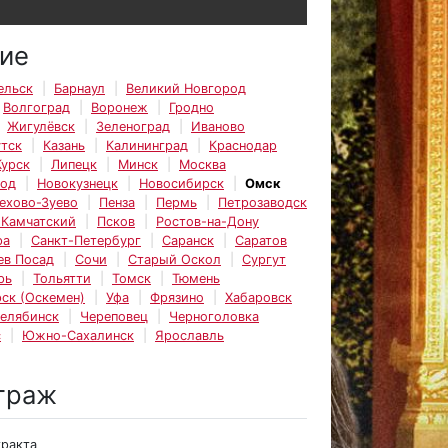
ие
ельск
Барнаул
Великий Новгород
Волгоград
Воронеж
Гродно
Жигулёвск
Зеленоград
Иваново
тск
Казань
Калининград
Краснодар
Курск
Липецк
Минск
Москва
род
Новокузнецк
Новосибирск
Омск
ехово-Зуево
Пенза
Пермь
Петрозаводск
-Камчатский
Псков
Ростов-на-Дону
ра
Санкт-Петербург
Саранск
Саратов
ев Посад
Сочи
Старый Оскол
Сургут
рь
Тольятти
Томск
Тюмень
ск (Оскемен)
Уфа
Фрязино
Хабаровск
елябинск
Череповец
Черноголовка
с
Южно-Сахалинск
Ярославль
траж
тракта