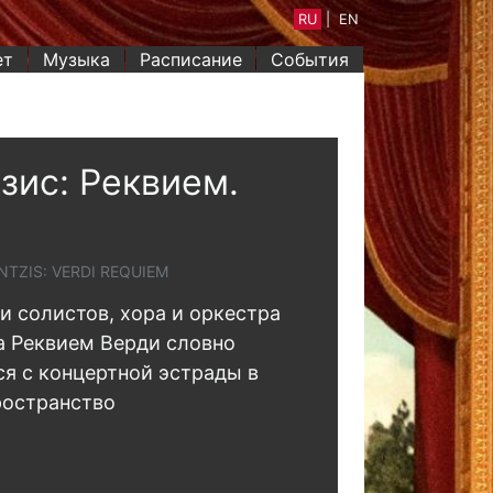
RU
|
EN
ет
Музыка
Расписание
События
зис: Реквием.
TZIS: VERDI REQUIEM
и солистов, хора и оркестра
a Реквием Верди словно
я с концертной эстрады в
ространство