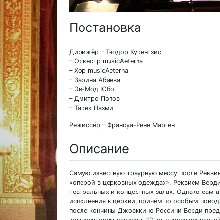
Постановка
Дирижёр – Теодор Курентзис
– Оркестр musicAeterna
– Хор musicAeterna
– Зарина Абаева
– Эв-Мод Юбо
– Дмитро Попов
– Тарек Назми
Режиссёр – Франсуа-Рене Мартен
Описание
Самую известную траурную мессу после Реквие
«оперой в церковных одеждах». Реквием Верди
театральных и концертных залах. Однако сам а
исполнения в церкви, причём по особым повода
после кончины Джоаккино Россини Верди пре
композиторам написать 12 канонических часте