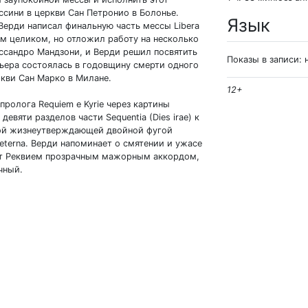
сини в церкви Сан Петронио в Болонье.
Язык
Верди написал финальную часть мессы Libera
ием целиком, но отложил работу на несколько
лессандро Мандзони, и Верди решил посвятить
Показы в записи: 
ьера состоялась в годовщину смерти одного
кви Сан Марко в Милане.
12+
пролога Requiem е Kyrie через картины
евяти разделов части Sequentia (Dies irae) к
ой жизнеутверждающей двойной фугой
aeterna. Верди напоминает о смятении и ужасе
ает Реквием прозрачным мажорным аккордом,
чный.