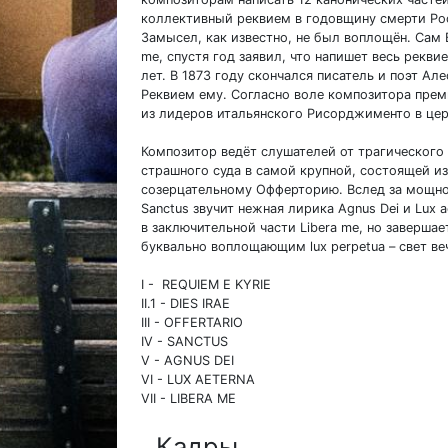
коллективный реквием в годовщину смерти Рос
Замысел, как известно, не был воплощён. Сам 
me, спустя год заявил, что напишет весь рекв
лет. В 1873 году скончался писатель и поэт А
Реквием ему. Согласно воле композитора прем
из лидеров итальянского Рисорджименто в цер
Композитор ведёт слушателей от трагического 
страшного суда в самой крупной, состоящей из д
созерцательному Офферторию. Вслед за мощн
Sanctus звучит нежная лирика Agnus Dei и Lux 
в заключительной части Libera me, но заверш
буквально воплощающим lux perpetua – свет ве
I - REQUIEM E KYRIE
II.1 - DIES IRAE
III - OFFERTARIO
IV - SANCTUS
V - AGNUS DEI
VI - LUX AETERNA
VII - LIBERA ME
Кадры