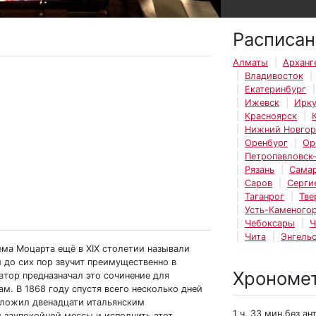
Расписан
Алматы
Арханг
Владивосток
Екатеринбург
Ижевск
Ирку
Красноярск
Нижний Новго
Оренбург
Ор
Петропавловск
Рязань
Сама
Саров
Серги
Таганрог
Тве
Усть-Каменогор
Чебоксары
Ч
Чита
Энгель
ма Моцарта ещё в XIX столетии называли
 до сих пор звучит преимущественно в
Хрономе
втор предназначал это сочинение для
м. В 1868 году спустя всего несколько дней
дложил двенадцати итальянским
1 ч. 33 мин.без ан
й заупокойной мессы и исполнить этот