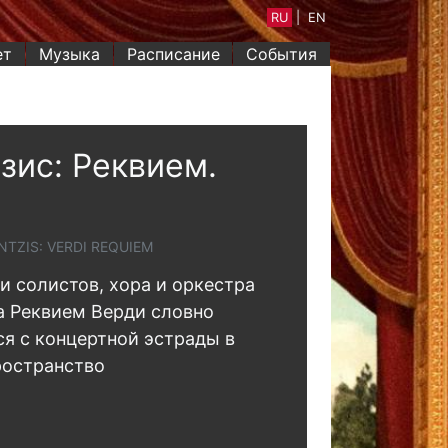
RU
|
EN
ет
Музыка
Расписание
События
зис: Реквием.
TZIS: VERDI REQUIEM
и солистов, хора и оркестра
a Реквием Верди словно
я с концертной эстрады в
ространство