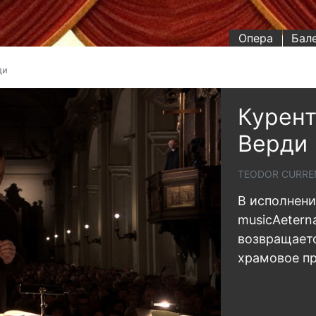
Опера
Бал
ди
Курент
Верди
TEODOR CURREN
В исполнени
musicAetern
возвращаетс
храмовое п