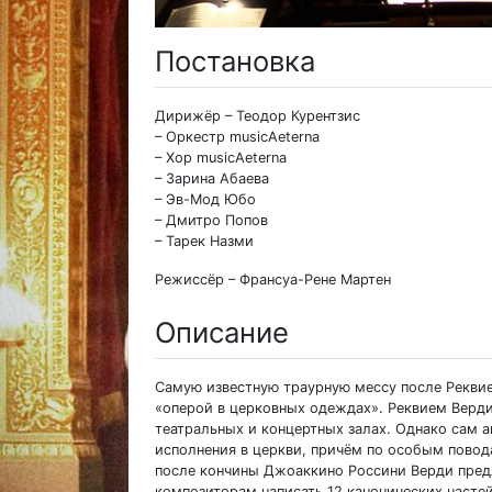
Постановка
Дирижёр – Теодор Курентзис
– Оркестр musicAeterna
– Хор musicAeterna
– Зарина Абаева
– Эв-Мод Юбо
– Дмитро Попов
– Тарек Назми
Режиссёр – Франсуа-Рене Мартен
Описание
Самую известную траурную мессу после Реквие
«оперой в церковных одеждах». Реквием Верди
театральных и концертных залах. Однако сам а
исполнения в церкви, причём по особым повода
после кончины Джоаккино Россини Верди пре
композиторам написать 12 канонических часте