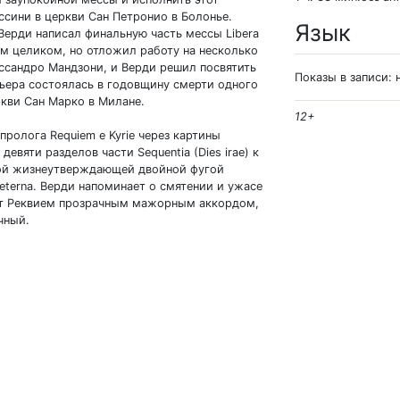
сини в церкви Сан Петронио в Болонье.
Язык
Верди написал финальную часть мессы Libera
ием целиком, но отложил работу на несколько
лессандро Мандзони, и Верди решил посвятить
Показы в записи: 
ьера состоялась в годовщину смерти одного
кви Сан Марко в Милане.
12+
пролога Requiem е Kyrie через картины
евяти разделов части Sequentia (Dies irae) к
ой жизнеутверждающей двойной фугой
aeterna. Верди напоминает о смятении и ужасе
ает Реквием прозрачным мажорным аккордом,
чный.