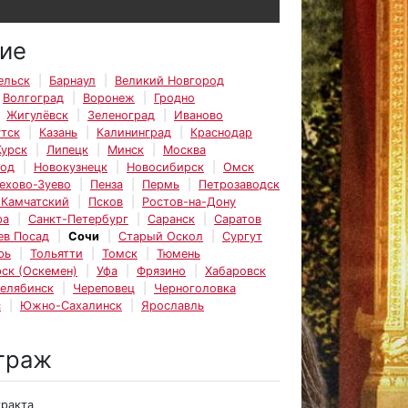
ие
ельск
Барнаул
Великий Новгород
Волгоград
Воронеж
Гродно
Жигулёвск
Зеленоград
Иваново
тск
Казань
Калининград
Краснодар
Курск
Липецк
Минск
Москва
род
Новокузнецк
Новосибирск
Омск
ехово-Зуево
Пенза
Пермь
Петрозаводск
-Камчатский
Псков
Ростов-на-Дону
ра
Санкт-Петербург
Саранск
Саратов
ев Посад
Сочи
Старый Оскол
Сургут
рь
Тольятти
Томск
Тюмень
ск (Оскемен)
Уфа
Фрязино
Хабаровск
елябинск
Череповец
Черноголовка
с
Южно-Сахалинск
Ярославль
траж
тракта