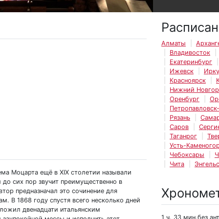
Расписан
Алматы
Арханг
Владивосток
Екатеринбург
Ижевск
Ирку
Красноярск
Нижний Новго
Оренбург
Ор
Петропавловск
Рязань
Сама
Саров
Серги
Таганрог
Тве
Усть-Каменогор
Чебоксары
Ч
Чита
Энгель
ма Моцарта ещё в XIX столетии называли
 до сих пор звучит преимущественно в
Хрономе
втор предназначал это сочинение для
м. В 1868 году спустя всего несколько дней
дложил двенадцати итальянским
1 ч. 33 мин.без ан
й заупокойной мессы и исполнить этот