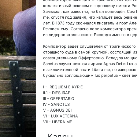
коллективный реквием в годовщину смерти Рос
Замысел, как известно, не был воплощён. Сам 
me, спустя год заявил, что напишет весь рекв
лет. В 1873 году скончался писатель и поэт А
Реквием ему. Согласно воле композитора прем
из лидеров итальянского Рисорджименто в цер
Композитор ведёт слушателей от трагического 
страшного суда в самой крупной, состоящей из д
созерцательному Офферторию. Вслед за мощн
Sanctus звучит нежная лирика Agnus Dei и Lux 
в заключительной части Libera me, но заверш
буквально воплощающим lux perpetua – свет ве
I - REQUIEM E KYRIE
II.1 - DIES IRAE
III - OFFERTARIO
IV - SANCTUS
V - AGNUS DEI
VI - LUX AETERNA
VII - LIBERA ME
Кадры