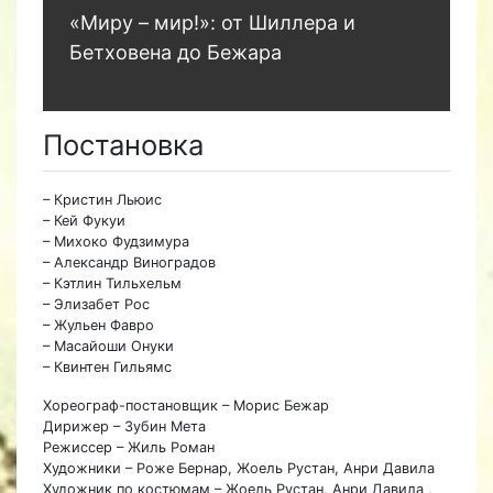
«Миру – мир!»: от Шиллера и
Бетховена до Бежара
Постановка
– Кристин Льюис
– Кей Фукуи
– Михоко Фудзимура
– Александр Виноградов
– Кэтлин Тильхельм
– Элизабет Рос
– Жульен Фавро
– Масайоши Онуки
– Квинтен Гильямс
Хореограф-постановщик – Морис Бежар
Дирижер – Зубин Мета
Режиссер – Жиль Роман
Художники – Роже Бернар, Жоель Рустан, Анри Давила
Художник по костюмам – Жоель Рустан, Анри Давила ,