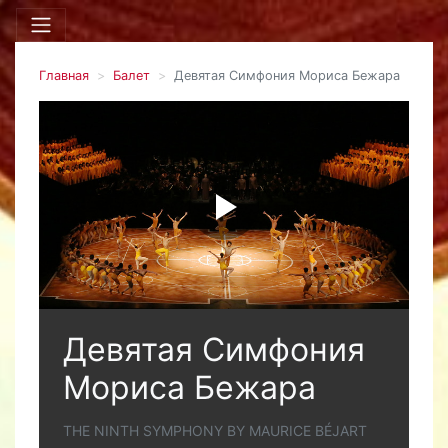
Главная
Балет
Девятая Симфония Мориса Бежара
Девятая Симфония
Мориса Бежара
THE NINTH SYMPHONY BY MAURICE BÉJART