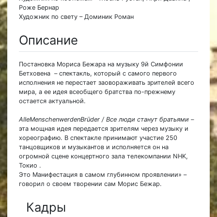
Роже Бернар
Художник по свету – Доминик Роман
Описание
Постановка Мориса Бежара на музыку 9й Симфонии
Бетховена – спектакль, который с самого первого
исполнения не перестает заовораживать зрителей всего
мира, а ее идея всеобщего братства по-прежнему
остается актуальной.
AlleMenschenwerdenBrüder / Все люди станут братьями –
эта мощная идея передается зрителям через музыку и
хореографию. В спектакле принимают участие 250
танцовщиков и музыкантов и исполняется он на
огромной сцене концертного зала телекомпании NHK,
Токио .
Это Манифестация в самом глубинном проявлении» –
говорил о своем творении сам Морис Бежар.
Кадры