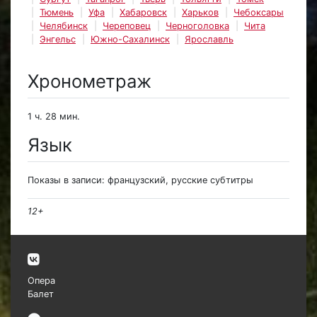
Тюмень
Уфа
Хабаровск
Харьков
Чебоксары
Челябинск
Череповец
Черноголовка
Чита
Энгельс
Южно-Сахалинск
Ярославль
Хронометраж
1 ч. 28 мин.
Язык
Показы в записи: французский, русские субтитры
12+
Опера
Балет