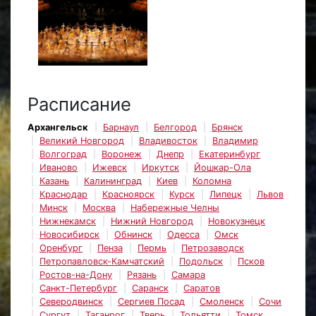
Расписание
Архангельск
Барнаул
Белгород
Брянск
Великий Новгород
Владивосток
Владимир
Волгоград
Воронеж
Днепр
Екатеринбург
Иваново
Ижевск
Иркутск
Йошкар-Ола
Казань
Калининград
Киев
Коломна
Краснодар
Красноярск
Курск
Липецк
Львов
Минск
Москва
Набережные Челны
Нижнекамск
Нижний Новгород
Новокузнецк
Новосибирск
Обнинск
Одесса
Омск
Оренбург
Пенза
Пермь
Петрозаводск
Петропавловск-Камчатский
Подольск
Псков
Ростов-на-Дону
Рязань
Самара
Санкт-Петербург
Саранск
Саратов
Северодвинск
Сергиев Посад
Смоленск
Сочи
Сургут
Таганрог
Тверь
Тольятти
Томск