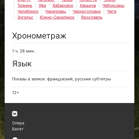
Тюмень
Уфа
Хабаровск
Харьков
Чебоксары
Челябинск
Череповец
Черноголовка
Чита
Энгельс
Южно-Сахалинск
Ярославль
Хронометраж
1 ч. 28 мин.
Язык
Показы в записи: французский, русские субтитры
12+
Опера
Балет