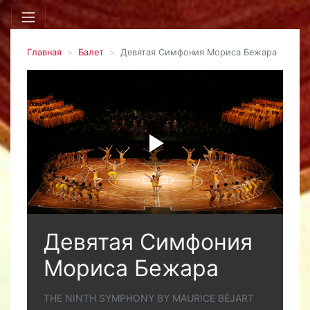
Главная
Балет
Девятая Симфония Мориса Бежара
Девятая Симфония
Мориса Бежара
THE NINTH SYMPHONY BY MAURICE BÉJART