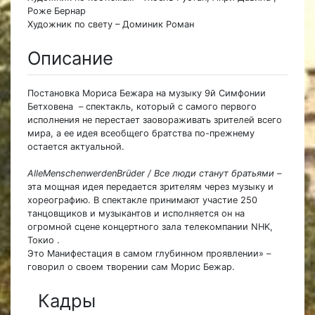
Роже Бернар
Художник по свету – Доминик Роман
Описание
Постановка Мориса Бежара на музыку 9й Симфонии
Бетховена – спектакль, который с самого первого
исполнения не перестает заовораживать зрителей всего
мира, а ее идея всеобщего братства по-прежнему
остается актуальной.
AlleMenschenwerdenBrüder / Все люди станут братьями –
эта мощная идея передается зрителям через музыку и
хореографию. В спектакле принимают участие 250
танцовщиков и музыкантов и исполняется он на
огромной сцене концертного зала телекомпании NHK,
Токио .
Это Манифестация в самом глубинном проявлении» –
говорил о своем творении сам Морис Бежар.
Кадры