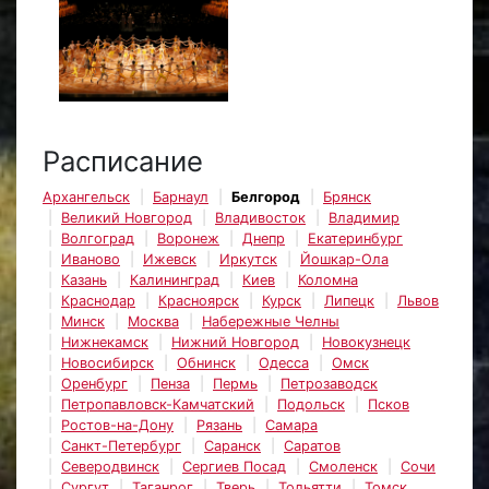
Расписание
Архангельск
Барнаул
Белгород
Брянск
Великий Новгород
Владивосток
Владимир
Волгоград
Воронеж
Днепр
Екатеринбург
Иваново
Ижевск
Иркутск
Йошкар-Ола
Казань
Калининград
Киев
Коломна
Краснодар
Красноярск
Курск
Липецк
Львов
Минск
Москва
Набережные Челны
Нижнекамск
Нижний Новгород
Новокузнецк
Новосибирск
Обнинск
Одесса
Омск
Оренбург
Пенза
Пермь
Петрозаводск
Петропавловск-Камчатский
Подольск
Псков
Ростов-на-Дону
Рязань
Самара
Санкт-Петербург
Саранск
Саратов
Северодвинск
Сергиев Посад
Смоленск
Сочи
Сургут
Таганрог
Тверь
Тольятти
Томск