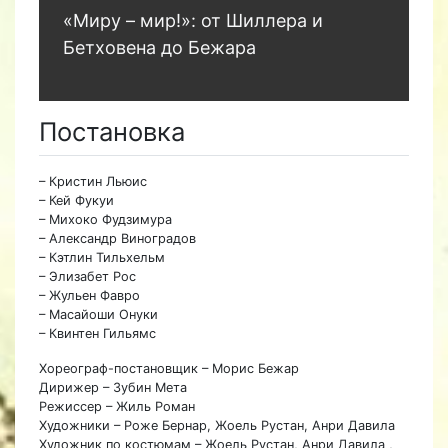
«Миру – мир!»: от Шиллера и
Бетховена до Бежара
Постановка
– Кристин Льюис
– Кей Фукуи
– Михоко Фудзимура
– Александр Виноградов
– Кэтлин Тильхельм
– Элизабет Рос
– Жульен Фавро
– Масайоши Онуки
– Квинтен Гильямс
Хореограф-постановщик – Морис Бежар
Дирижер – Зубин Мета
Режиссер – Жиль Роман
Художники – Роже Бернар, Жоель Рустан, Анри Давила
Художник по костюмам – Жоель Рустан, Анри Давила ,