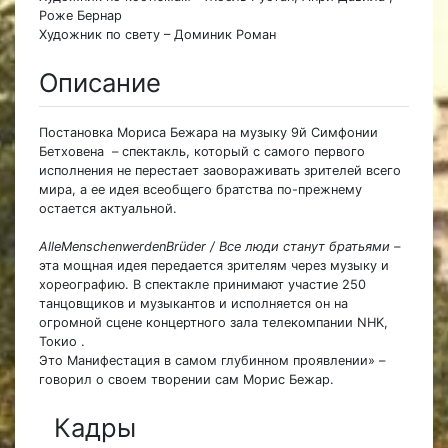
Роже Бернар
Художник по свету – Доминик Роман
Описание
Постановка Мориса Бежара на музыку 9й Симфонии
Бетховена – спектакль, который с самого первого
исполнения не перестает заовораживать зрителей всего
мира, а ее идея всеобщего братства по-прежнему
остается актуальной.
AlleMenschenwerdenBrüder / Все люди станут братьями –
эта мощная идея передается зрителям через музыку и
хореографию. В спектакле принимают участие 250
танцовщиков и музыкантов и исполняется он на
огромной сцене концертного зала телекомпании NHK,
Токио .
Это Манифестация в самом глубинном проявлении» –
говорил о своем творении сам Морис Бежар.
Кадры