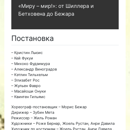
«Миру – мир!»: от Шиллера и
Бетховена до Бежара
Постановка
– Кристин Льюис
– Кей Фукуи
– Михоко Фудзимура
– Александр Виноградов
– Кэтлин Тильхельм
– Элизабет Рос
– Жульен Фавро
– Масайоши Онуки
– Квинтен Гильямс
Хореограф-постановщик – Морис Бежар
Дирижер – Зубин Мета
Режиссер – Жиль Роман
Художники – Роже Бернар, Жоель Рустан, Анри Давила
Художник по костюмам – Жоель Рустан, Анри Давила ,