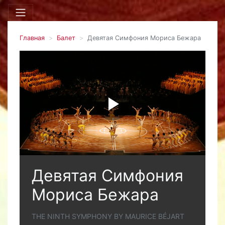
Главная
Балет
Девятая Симфония Мориса Бежара
Девятая Симфония
Мориса Бежара
THE NINTH SYMPHONY BY MAURICE BÉJART