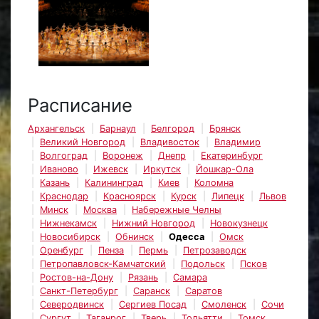
Расписание
Архангельск
Барнаул
Белгород
Брянск
Великий Новгород
Владивосток
Владимир
Волгоград
Воронеж
Днепр
Екатеринбург
Иваново
Ижевск
Иркутск
Йошкар-Ола
Казань
Калининград
Киев
Коломна
Краснодар
Красноярск
Курск
Липецк
Львов
Минск
Москва
Набережные Челны
Нижнекамск
Нижний Новгород
Новокузнецк
Новосибирск
Обнинск
Одесса
Омск
Оренбург
Пенза
Пермь
Петрозаводск
Петропавловск-Камчатский
Подольск
Псков
Ростов-на-Дону
Рязань
Самара
Санкт-Петербург
Саранск
Саратов
Северодвинск
Сергиев Посад
Смоленск
Сочи
Сургут
Таганрог
Тверь
Тольятти
Томск