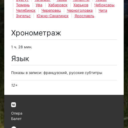
Тюмень
Уфа
Хабаровск
Харьков
Чебоксары
Челябинск
Череповец
Черноголовка
Чита
Энгельс
Южно-Сахалинск
Ярославль
Хронометраж
1 ч. 28 мин.
Язык
Показы в записи: французский, русские субтитры
12+
Опера
Балет