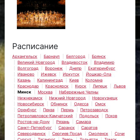
Расписание
Архангельск
Барнаул
Белгород
Брянск
Великий Новгород
Владивосток
Владимир
Волгоград
Воронеж
Днепр
Екатеринбург
Иваново
Ижевск
Иркутск
Йошкар-Ола
Казань
Калининград
Киев
Коломна
Краснодар
Красноярск
Курск
Липецк
Львов
Минск
Москва
Набережные Челны
Нижнекамск
Нижний Новгород
Новокузнецк
Новосибирск
Обнинск
Одесса
Омск
Оренбург
Пенза
Пермь
Петрозаводск
Петропавловск-Камчатский
Подольск
Псков
Ростов-на-Дону
Рязань
Самара
Санкт-Петербург
Саранск
Саратов
Северодвинск
Сергиев Посад
Смоленск
Сочи
Сургут
Таганрог
Тверь
Тольятти
Томск