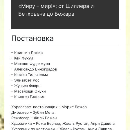
«Миру – мир!»: от Шиллера и
Бетховена до Бежара
Постановка
– Кристин Льюис
– Кей Фукуи
– Михоко Фудзимура
– Александр Виноградов
– Кэтлин Тильхельм
– Элизабет Рос
– Жульен Фавро
– Масайоши Онуки
– Квинтен Гильямс
Хореограф-постановщик – Морис Бежар
Дирижер – Зубин Мета
Режиссер – Жиль Роман
Художники – Роже Бернар, Жоель Рустан, Анри Давила
Художник по костюмам – Жоель Рустан, Анри Давила ,