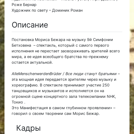
Роже Бернар
Художник по свету – Доминик Роман
Описание
Постановка Мориса Бежара на музыку 9й Симфонии
Бетховена – спектакль, который с самого первого
исполнения не перестает заовораживать зрителей всего
мира, а ее идея всеобщего братства по-прежнему
остается актуальной.
AlleMenschenwerdenBrüder / Все люди станут братьями –
эта мощная идея передается зрителям через музыку и
хореографию. В спектакле принимают участие 250
танцовщиков и музыкантов и исполняется он на
огромной сцене концертного зала телекомпании NHK,
Токио .
Это Манифестация в самом глубинном проявлении» –
говорил о своем творении сам Морис Бежар.
Кадры