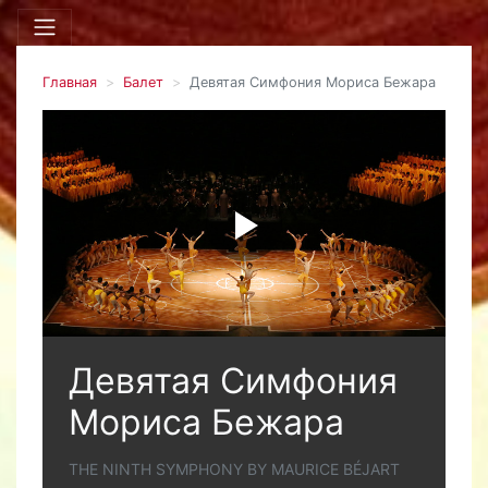
Главная
Балет
Девятая Симфония Мориса Бежара
Девятая Симфония
Мориса Бежара
THE NINTH SYMPHONY BY MAURICE BÉJART