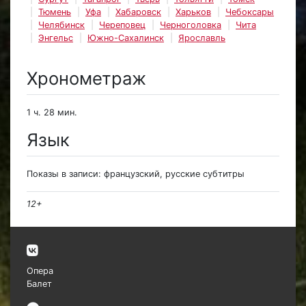
Тюмень
Уфа
Хабаровск
Харьков
Чебоксары
Челябинск
Череповец
Черноголовка
Чита
Энгельс
Южно-Сахалинск
Ярославль
Хронометраж
1 ч. 28 мин.
Язык
Показы в записи: французский, русские субтитры
12+
Опера
Балет