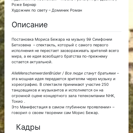
Роже Бернар
Художник по свету – Доминик Роман
Описание
Постановка Мориса Бежара на музыку 9й Симфонии
Бетховена – спектакль, который с самого первого
исполнения не перестает заовораживать зрителей всего
мира, а ее идея всеобщего братства по-прежнему
остается актуальной.
AlleMenschenwerdenBrüder / Все люди станут братьями –
эта мощная идея передается зрителям через музыку и
хореографию. В спектакле принимают участие 250
танцовщиков и музыкантов и исполняется он на
огромной сцене концертного зала телекомпании NHK,
Токио .
Это Манифестация в самом глубинном проявлении» –
говорил о своем творении сам Морис Бежар.
Кадры