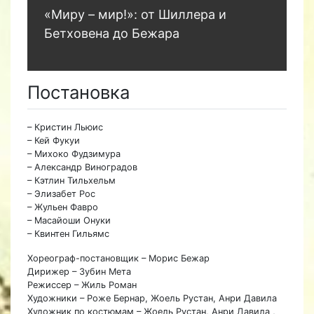
«Миру – мир!»: от Шиллера и
Бетховена до Бежара
Постановка
– Кристин Льюис
– Кей Фукуи
– Михоко Фудзимура
– Александр Виноградов
– Кэтлин Тильхельм
– Элизабет Рос
– Жульен Фавро
– Масайоши Онуки
– Квинтен Гильямс
Хореограф-постановщик – Морис Бежар
Дирижер – Зубин Мета
Режиссер – Жиль Роман
Художники – Роже Бернар, Жоель Рустан, Анри Давила
Художник по костюмам – Жоель Рустан, Анри Давила ,