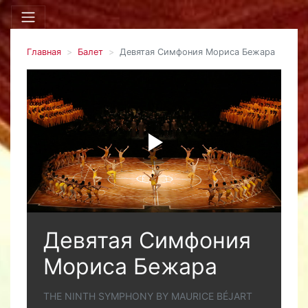
Главная
Балет
Девятая Симфония Мориса Бежара
Девятая Симфония
Мориса Бежара
THE NINTH SYMPHONY BY MAURICE BÉJART