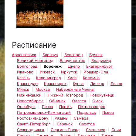
Расписание
Архангельск
Барнаул
Белгород
Брянск
Великий Новгород
Владивосток
Владимир
Волгоград
Воронеж
Днепр
Екатеринбург
Иваново
Ижевск
Иркутск
Йошкар-Ола
Казань
Калининград
Киев
Коломна
Краснодар
Красноярск
Курск
Липецк
Львов
Минск
Москва
Набережные Челны
Нижнекамск
Нижний Новгород
Новокузнецк
Новосибирск
Обнинск
Одесса
Омск
Оренбург
Пенза
Пермь
Петрозаводск
Петропавловск-Камчатский
Подольск
Псков
Ростов-на-Дону
Рязань
Самара
Санкт-Петербург
Саранск
Саратов
Северодвинск
Сергиев Посад
Смоленск
Сочи
Сургут
Таганрог
Тверь
Тольятти
Томск