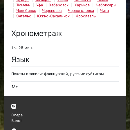
Тюмень
Уфа
Хабаровск
Харьков
Чебоксары
Челябинск
Череповец
Черноголовка
Чита
Энгельс
Южно-Сахалинск
Ярославль
Хронометраж
1 ч. 28 мин.
Язык
Показы в записи: французский, русские субтитры
12+
Опера
Балет