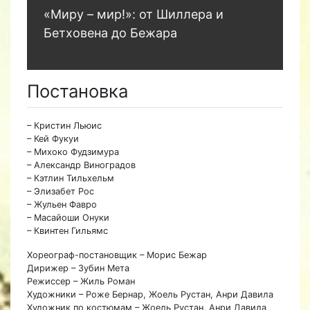
«Миру – мир!»: от Шиллера и
Бетховена до Бежара
Постановка
– Кристин Льюис
– Кей Фукуи
– Михоко Фудзимура
– Александр Виноградов
– Кэтлин Тильхельм
– Элизабет Рос
– Жульен Фавро
– Масайоши Онуки
– Квинтен Гильямс
Хореограф-постановщик – Морис Бежар
Дирижер – Зубин Мета
Режиссер – Жиль Роман
Художники – Роже Бернар, Жоель Рустан, Анри Давила
Художник по костюмам – Жоель Рустан, Анри Давила ,