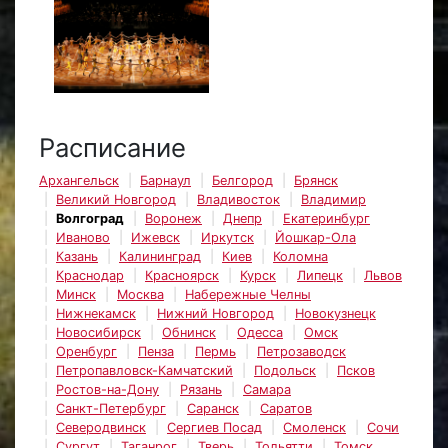
Расписание
Архангельск
Барнаул
Белгород
Брянск
Великий Новгород
Владивосток
Владимир
Волгоград
Воронеж
Днепр
Екатеринбург
Иваново
Ижевск
Иркутск
Йошкар-Ола
Казань
Калининград
Киев
Коломна
Краснодар
Красноярск
Курск
Липецк
Львов
Минск
Москва
Набережные Челны
Нижнекамск
Нижний Новгород
Новокузнецк
Новосибирск
Обнинск
Одесса
Омск
Оренбург
Пенза
Пермь
Петрозаводск
Петропавловск-Камчатский
Подольск
Псков
Ростов-на-Дону
Рязань
Самара
Санкт-Петербург
Саранск
Саратов
Северодвинск
Сергиев Посад
Смоленск
Сочи
Сургут
Таганрог
Тверь
Тольятти
Томск