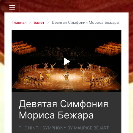
Главная
Балет
Девятая Симфония Мориса Бежара
Девятая Симфония
Мориса Бежара
THE NINTH SYMPHONY BY MAURICE BÉJART