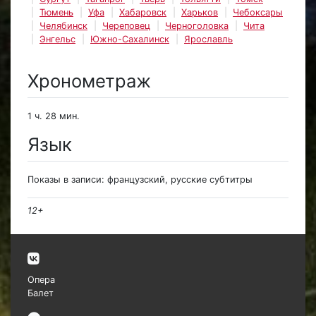
Тюмень
Уфа
Хабаровск
Харьков
Чебоксары
Челябинск
Череповец
Черноголовка
Чита
Энгельс
Южно-Сахалинск
Ярославль
Хронометраж
1 ч. 28 мин.
Язык
Показы в записи: французский, русские субтитры
12+
Опера
Балет