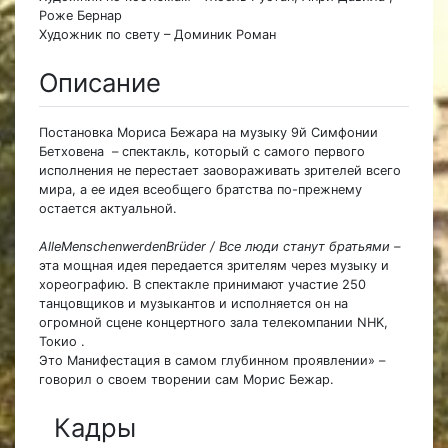
Роже Бернар
Художник по свету – Доминик Роман
Описание
Постановка Мориса Бежара на музыку 9й Симфонии
Бетховена – спектакль, который с самого первого
исполнения не перестает заовораживать зрителей всего
мира, а ее идея всеобщего братства по-прежнему
остается актуальной.
AlleMenschenwerdenBrüder / Все люди станут братьями –
эта мощная идея передается зрителям через музыку и
хореографию. В спектакле принимают участие 250
танцовщиков и музыкантов и исполняется он на
огромной сцене концертного зала телекомпании NHK,
Токио .
Это Манифестация в самом глубинном проявлении» –
говорил о своем творении сам Морис Бежар.
Кадры