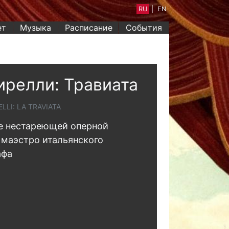
RU
|
EN
ет
Музыка
Расписание
События
релли: Травиата
LLI: LA TRAVIATA
е нестареющей оперной
 маэстро итальянского
афа