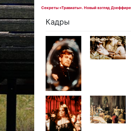
Секреты «Травиаты». Новый взгляд Дзеффире
Кадры