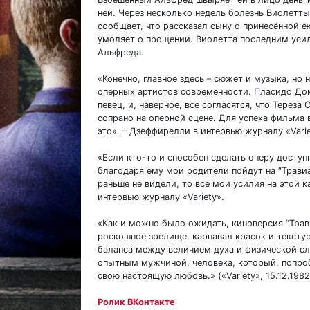
ней. Через несколько недель болезнь Виолетты
сообщает, что рассказал сыну о принесённой 
умоляет о прощении. Виолетта последним усили
Альфреда.
«Конечно, главное здесь – сюжет и музыка, но
оперных артистов современности. Пласидо Доми
певец, и, наверное, все согласятся, что Тереза
сопрано на оперной сцене. Для успеха фильма в
это». – Дзеффирелли в интервью журналу «Varie
«Если кто-то и способен сделать оперу доступ
благодаря ему мои родители пойдут на “Трави
раньше не видели, то все мои усилия на этой ка
интервью журналу «Variety».
«Как и можно было ожидать, киноверсия “Трав
роскошное зрелище, карнавал красок и текстур
баланса между величием духа и физической с
опытным мужчиной, человека, который, попроб
свою настоящую любовь.» («Variety», 15.12.1982
Ролик ВКонтакте