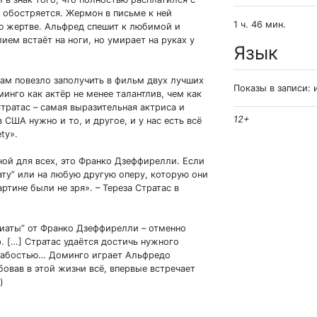
 обостряется. Жермон в письме к ней
1 ч. 46 мин.
ею жертве. Альфред спешит к любимой и
ем встаёт на ноги, но умирает на руках у
Язык
 нам повезло заполучить в фильм двух лучших
Показы в записи: 
нго как актёр не менее талантлив, чем как
 Стратас – самая выразительная актриса и
12+
 США нужно и то, и другое, и у нас есть всё
ty».
ной для всех, это Франко Дзеффирелли. Если
ату” или на любую другую оперу, которую они
ртине были не зря». – Тереза Стратас в
иаты” от Франко Дзеффирелли – отменно
. […] Стратас удаётся достичь нужного
лабостью… Доминго играет Альфредо
овав в этой жизни всё, впервые встречает
)