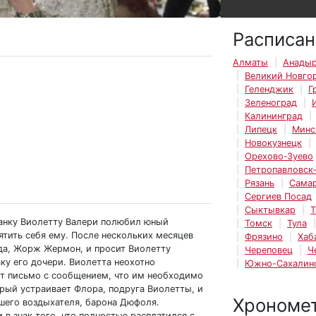
Расписан
Алматы
Анады
Великий Новго
Геленджик
Г
Зеленоград
Калининград
Липецк
Минс
Новокузнецк
Орехово-Зуево
Петропавловск
Рязань
Сама
Сергиев Посад
Сыктывкар
Т
занку Виолетту Валери полюбил юный
Томск
Тула
ятить себя ему. После нескольких месяцев
Фрязино
Хаб
да, Жорж Жермон, и просит Виолетту
Череповец
Ч
ку его дочери. Виолетта неохотно
Южно-Сахалин
ит письмо с сообщением, что им необходимо
орый устраивает Флора, подруга Виолетты, и
Хрономе
шего воздыхателя, барона Дюфоля.
в знак того, что полностью расплатился с