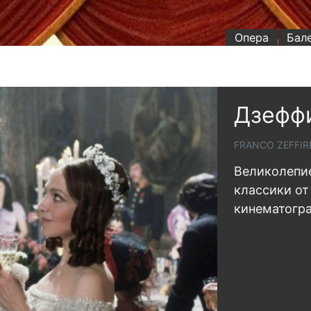
Опера
Бал
Дзеффи
FRANCO ZEFFIRE
Великолепи
классики от
кинематогр