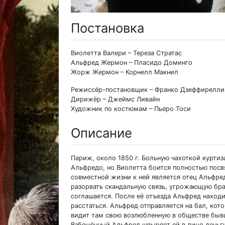
Постановка
Виолетта Валери – Тереза Стратас
Альфред Жермон – Пласидо Доминго
Жорж Жермон – Корнелл Макнил
Режиссёр-постановщик – Франко Дзеффирелли
Дирижёр – Джеймс Ливайн
Художник по костюмам – Пьеро Тоси
Описание
Париж, около 1850 г. Больную чахоткой курти
Альфредо, но Виолетта боится полностью посв
совместной жизни к ней является отец Альфре
разорвать скандальную связь, угрожающую бра
соглашается. После её отъезда Альфред наход
расстаться. Альфред отправляется на бал, кот
видит там свою возлюбленную в обществе быв
Взбешённый Альфред швыряет ей в лицо деньги 