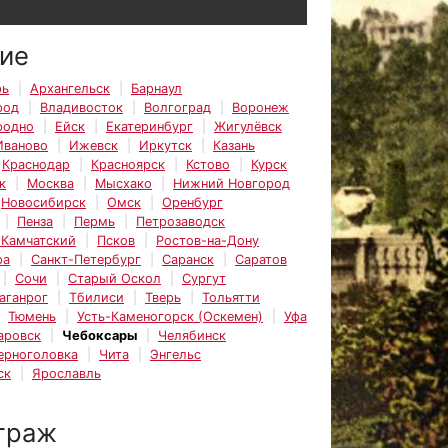
ие
рь
Архангельск
Барнаул
род
Владивосток
Волгоград
Воронеж
родно
Ейск
Екатеринбург
Жигулёвск
Иваново
Ижевск
Иркутск
Казань
Краснодар
Красноярск
Кстово
Курск
к
Москва
Мысхако
Нижний Новгород
Новосибирск
Омск
Оренбург
Пенза
Пермь
Петрозаводск
-Камчатский
Псков
Ростов-на-Дону
ра
Санкт-Петербург
Саранск
Саратов
Сочи
Старый Оскол
Сургут
аганрог
Тбилиси
Тверь
Тольятти
Тюмень
Усть-Каменогорск (Оскемен)
Уфа
аровск
Чебоксары
Челябинск
ерноголовка
Чита
Энгельс
ск
Ярославль
траж