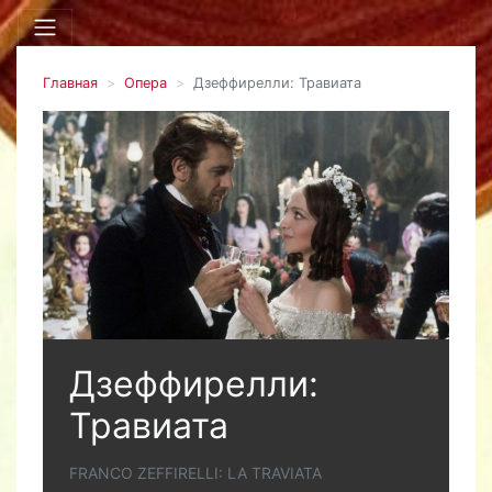
Главная
Опера
Дзеффирелли: Травиата
Дзеффирелли:
Травиата
FRANCO ZEFFIRELLI: LA TRAVIATA