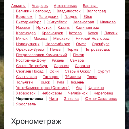
Алматы
Анадырь
Архангельск
Барнаул
Великий Новгород
Владивосток
Волгоград
Воронеж
Геленджик
Гродно
Ейск
Екатеринбург
Жигулёвск
Зеленоград
Иваново
Ижевск
Иркутск
Казань
Калининград
Краснодар
Красноярск
Кстово
Курск
Липецк
Минск
Москва
Мысхако
Нижний Новгород
Новокузнецк
Новосибирск
Омск
Оренбург
Орехово-Зуево
Пенза
Пермь
Петрозаводск
Петропавловск-Камчатский
Псков
Ростов-на-Дону
Рязань
Самара
Санкт-Петербург
Саранск
Саратов
Сергиев Посад
Сочи
Старый Оскол
Сургут
Сыктывкар
Таганрог
Тбилиси
Тверь
Тольятти
Томск
Тула
Тюмень
Усть-Каменогорск (Оскемен)
Уфа
Фрязино
Хабаровск
Чебоксары
Челябинск
Череповец
Черноголовка
Чита
Энгельс
Южно-Сахалинск
Ярославль
Хронометраж