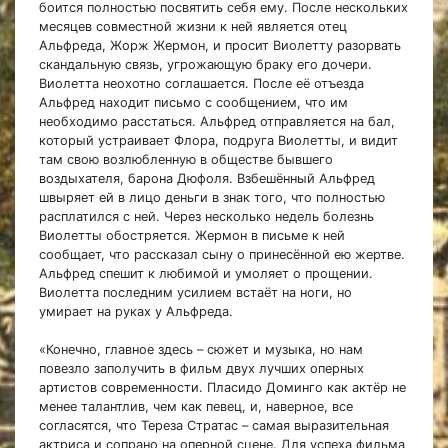
боится полностью посвятить себя ему. После нескольких
месяцев совместной жизни к ней является отец
Альфреда, Жорж Жермон, и просит Виолетту разорвать
скандальную связь, угрожающую браку его дочери.
Виолетта неохотно соглашается. После её отъезда
Альфред находит письмо с сообщением, что им
необходимо расстаться. Альфред отправляется на бал,
который устраивает Флора, подруга Виолетты, и видит
там свою возлюбленную в обществе бывшего
воздыхателя, барона Дюфоля. Взбешённый Альфред
швыряет ей в лицо деньги в знак того, что полностью
расплатился с ней. Через несколько недель болезнь
Виолетты обостряется. Жермон в письме к ней
сообщает, что рассказал сыну о принесённой ею жертве.
Альфред спешит к любимой и умоляет о прощении.
Виолетта последним усилием встаёт на ноги, но
умирает на руках у Альфреда.
«Конечно, главное здесь – сюжет и музыка, но нам
повезло заполучить в фильм двух лучших оперных
артистов современности. Пласидо Доминго как актёр не
менее талантлив, чем как певец, и, наверное, все
согласятся, что Тереза Стратас – самая выразительная
актриса и сопрано на оперной сцене. Для успеха фильма