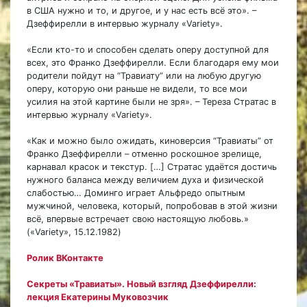
в США нужно и то, и другое, и у нас есть всё это». –
Дзеффирелли в интервью журналу «Variety».
«Если кто-то и способен сделать оперу доступной для
всех, это Франко Дзеффирелли. Если благодаря ему мои
родители пойдут на “Травиату” или на любую другую
оперу, которую они раньше не видели, то все мои
усилия на этой картине были не зря». – Тереза Стратас в
интервью журналу «Variety».
«Как и можно было ожидать, киноверсия “Травиаты” от
Франко Дзеффирелли – отменно роскошное зрелище,
карнавал красок и текстур. […] Стратас удаётся достичь
нужного баланса между величием духа и физической
слабостью… Доминго играет Альфредо опытным
мужчиной, человека, который, попробовав в этой жизни
всё, впервые встречает свою настоящую любовь.»
(«Variety», 15.12.1982)
Ролик ВКонтакте
Секреты «Травиаты». Новый взгляд Дзеффирелли:
лекция Екатерины Муковозчик