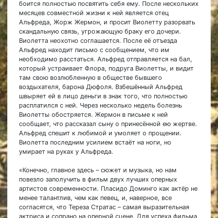
боится полностью посвятить себя ему. После нескольких
месяцев совместной жизни к ней является отец
Альфреда, Жорж Жермон, и просит Виолетту разорвать
скандальную связь, угрожающую браку его дочери.
Виолетта неохотно соглашается. После её отъезда
Альфред находит письмо с сообщением, что им
необходимо расстаться. Альфред отправляется на бал,
который устраивает Флора, подруга Виолетты, и видит
там свою возлюбленную в обществе бывшего
воздыхателя, барона Дюфоля. Взбешённый Альфред
швыряет ей в лицо деньги в знак того, что полностью
расплатился с ней. Через несколько недель болезнь
Виолетты обостряется. Жермон в письме к ней
сообщает, что рассказал сыну о принесённой ею жертве.
Альфред спешит к любимой и умоляет о прощении.
Виолетта последним усилием встаёт на ноги, но
умирает на руках у Альфреда.
«Конечно, главное здесь – сюжет и музыка, но нам
повезло заполучить в фильм двух лучших оперных
артистов современности. Пласидо Доминго как актёр не
менее талантлив, чем как певец, и, наверное, все
согласятся, что Тереза Стратас – самая выразительная
актриса и сопрано на оперной сцене. Для успеха фильма