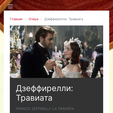
Главная
Опера
Дзеффирелли: Травиата
Дзеффирелли:
Травиата
FRANCO ZEFFIRELLI: LA TRAVIATA