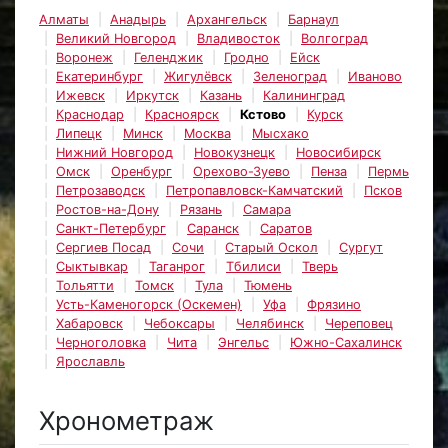
Алматы
Анадырь
Архангельск
Барнаул
Великий Новгород
Владивосток
Волгоград
Воронеж
Геленджик
Гродно
Ейск
Екатеринбург
Жигулёвск
Зеленоград
Иваново
Ижевск
Иркутск
Казань
Калининград
Краснодар
Красноярск
Кстово
Курск
Липецк
Минск
Москва
Мысхако
Нижний Новгород
Новокузнецк
Новосибирск
Омск
Оренбург
Орехово-Зуево
Пенза
Пермь
Петрозаводск
Петропавловск-Камчатский
Псков
Ростов-на-Дону
Рязань
Самара
Санкт-Петербург
Саранск
Саратов
Сергиев Посад
Сочи
Старый Оскол
Сургут
Сыктывкар
Таганрог
Тбилиси
Тверь
Тольятти
Томск
Тула
Тюмень
Усть-Каменогорск (Оскемен)
Уфа
Фрязино
Хабаровск
Чебоксары
Челябинск
Череповец
Черноголовка
Чита
Энгельс
Южно-Сахалинск
Ярославль
Хронометраж