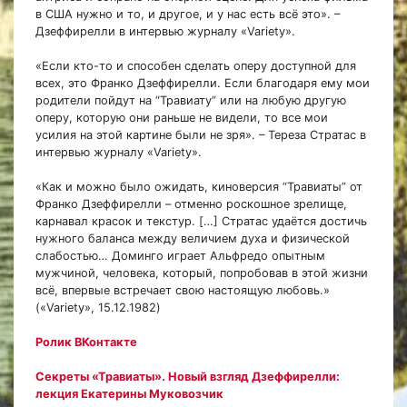
в США нужно и то, и другое, и у нас есть всё это». –
Дзеффирелли в интервью журналу «Variety».
«Если кто-то и способен сделать оперу доступной для
всех, это Франко Дзеффирелли. Если благодаря ему мои
родители пойдут на “Травиату” или на любую другую
оперу, которую они раньше не видели, то все мои
усилия на этой картине были не зря». – Тереза Стратас в
интервью журналу «Variety».
«Как и можно было ожидать, киноверсия “Травиаты” от
Франко Дзеффирелли – отменно роскошное зрелище,
карнавал красок и текстур. […] Стратас удаётся достичь
нужного баланса между величием духа и физической
слабостью… Доминго играет Альфредо опытным
мужчиной, человека, который, попробовав в этой жизни
всё, впервые встречает свою настоящую любовь.»
(«Variety», 15.12.1982)
Ролик ВКонтакте
Секреты «Травиаты». Новый взгляд Дзеффирелли:
лекция Екатерины Муковозчик