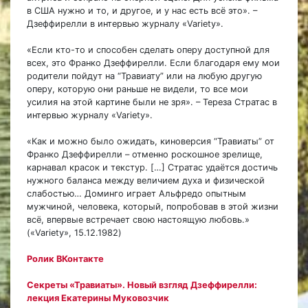
в США нужно и то, и другое, и у нас есть всё это». –
Дзеффирелли в интервью журналу «Variety».
«Если кто-то и способен сделать оперу доступной для
всех, это Франко Дзеффирелли. Если благодаря ему мои
родители пойдут на “Травиату” или на любую другую
оперу, которую они раньше не видели, то все мои
усилия на этой картине были не зря». – Тереза Стратас в
интервью журналу «Variety».
«Как и можно было ожидать, киноверсия “Травиаты” от
Франко Дзеффирелли – отменно роскошное зрелище,
карнавал красок и текстур. […] Стратас удаётся достичь
нужного баланса между величием духа и физической
слабостью… Доминго играет Альфредо опытным
мужчиной, человека, который, попробовав в этой жизни
всё, впервые встречает свою настоящую любовь.»
(«Variety», 15.12.1982)
Ролик ВКонтакте
Секреты «Травиаты». Новый взгляд Дзеффирелли:
лекция Екатерины Муковозчик