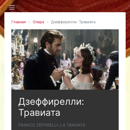
Главная
Опера
Дзеффирелли: Травиата
Дзеффирелли:
Травиата
FRANCO ZEFFIRELLI: LA TRAVIATA