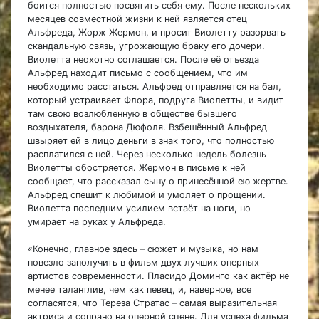
боится полностью посвятить себя ему. После нескольких
месяцев совместной жизни к ней является отец
Альфреда, Жорж Жермон, и просит Виолетту разорвать
скандальную связь, угрожающую браку его дочери.
Виолетта неохотно соглашается. После её отъезда
Альфред находит письмо с сообщением, что им
необходимо расстаться. Альфред отправляется на бал,
который устраивает Флора, подруга Виолетты, и видит
там свою возлюбленную в обществе бывшего
воздыхателя, барона Дюфоля. Взбешённый Альфред
швыряет ей в лицо деньги в знак того, что полностью
расплатился с ней. Через несколько недель болезнь
Виолетты обостряется. Жермон в письме к ней
сообщает, что рассказал сыну о принесённой ею жертве.
Альфред спешит к любимой и умоляет о прощении.
Виолетта последним усилием встаёт на ноги, но
умирает на руках у Альфреда.
«Конечно, главное здесь – сюжет и музыка, но нам
повезло заполучить в фильм двух лучших оперных
артистов современности. Пласидо Доминго как актёр не
менее талантлив, чем как певец, и, наверное, все
согласятся, что Тереза Стратас – самая выразительная
актриса и сопрано на оперной сцене. Для успеха фильма