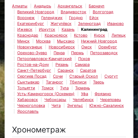
Алматы
Анадырь
Архангельск
Барнаул
Великий Новгород
Владивосток
Волгоград
Воронеж
Геленджик
Гродно
Ейск
Екатеринбург
Жигулёвск
Зеленоград
Иваново
Ижевск
Иркутск
Казань
Калининград
Краснодар
Красноярск
Кстово
Курск
Липецк
Минск
Москва
Мысхако
Нижний Новгород
Новокузнецк
Новосибирск
Омск
Оренбург
Орехово-Зуево
Пенза
Пермь
Петрозаводск
Петропавловск-Камчатский
Псков
Ростов-на-Дону
Рязань
Самара
Санкт-Петербург
Саранск
Саратов
Сергиев Посад
Сочи
Старый Оскол
Сургут
Сыктывкар
Таганрог
Тбилиси
Тверь
Тольятти
Томск
Тула
Тюмень
Усть-Каменогорск (Оскемен)
Уфа
Фрязино
Хабаровск
Чебоксары
Челябинск
Череповец
Черноголовка
Чита
Энгельс
Южно-Сахалинск
Ярославль
Хронометраж