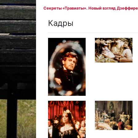
Секреты «Травиаты». Новый взгляд Дзеффире
Кадры