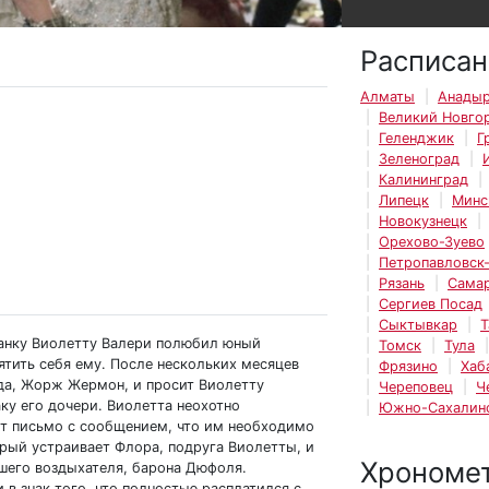
Расписан
Алматы
Анады
Великий Новго
Геленджик
Г
Зеленоград
Калининград
Липецк
Минс
Новокузнецк
Орехово-Зуево
Петропавловск
Рязань
Сама
Сергиев Посад
Сыктывкар
Т
занку Виолетту Валери полюбил юный
Томск
Тула
ятить себя ему. После нескольких месяцев
Фрязино
Хаб
да, Жорж Жермон, и просит Виолетту
Череповец
Ч
ку его дочери. Виолетта неохотно
Южно-Сахалин
ит письмо с сообщением, что им необходимо
орый устраивает Флора, подруга Виолетты, и
Хрономе
шего воздыхателя, барона Дюфоля.
в знак того, что полностью расплатился с