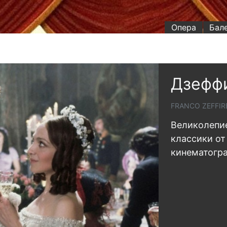
Опера
Бал
Дзеффи
FRANCO ZEFFIRE
Великолепи
классики от
кинематогр