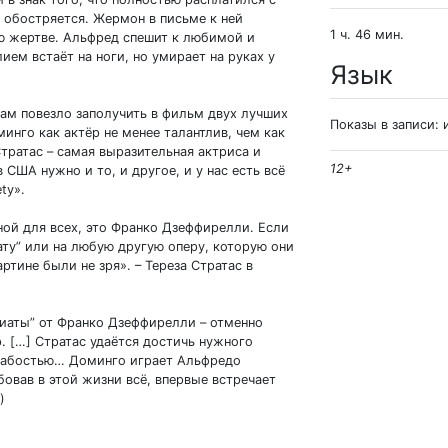
 обостряется. Жермон в письме к ней
1 ч. 46 мин.
ею жертве. Альфред спешит к любимой и
ем встаёт на ноги, но умирает на руках у
Язык
 нам повезло заполучить в фильм двух лучших
Показы в записи: 
нго как актёр не менее талантлив, чем как
 Стратас – самая выразительная актриса и
12+
 США нужно и то, и другое, и у нас есть всё
ty».
ной для всех, это Франко Дзеффирелли. Если
ату” или на любую другую оперу, которую они
ртине были не зря». – Тереза Стратас в
иаты” от Франко Дзеффирелли – отменно
. […] Стратас удаётся достичь нужного
лабостью… Доминго играет Альфредо
овав в этой жизни всё, впервые встречает
)