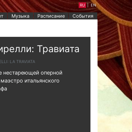
RU
|
EN
ет
Музыка
Расписание
События
релли: Травиата
LLI: LA TRAVIATA
е нестареющей оперной
 маэстро итальянского
афа