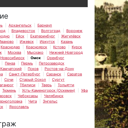
ие
рь
Архангельск
Барнаул
род
Владивосток
Волгоград
Воронеж
родно
Ейск
Екатеринбург
Жигулёвск
Иваново
Ижевск
Иркутск
Казань
Краснодар
Красноярск
Кстово
Курск
к
Москва
Мысхако
Нижний Новгород
Новосибирск
Омск
Оренбург
Пенза
Пермь
Петрозаводск
-Камчатский
Псков
Ростов-на-Дону
ра
Санкт-Петербург
Саранск
Саратов
Сочи
Старый Оскол
Сургут
аганрог
Тбилиси
Тверь
Тольятти
Тюмень
Усть-Каменогорск (Оскемен)
Уфа
аровск
Чебоксары
Челябинск
ерноголовка
Чита
Энгельс
ск
Ярославль
траж