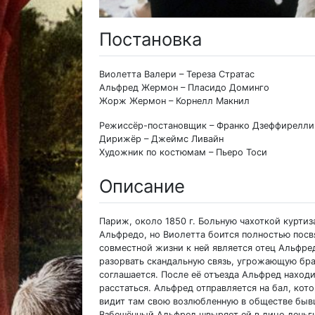
Постановка
Виолетта Валери – Тереза Стратас
Альфред Жермон – Пласидо Доминго
Жорж Жермон – Корнелл Макнил
Режиссёр-постановщик – Франко Дзеффирелли
Дирижёр – Джеймс Ливайн
Художник по костюмам – Пьеро Тоси
Описание
Париж, около 1850 г. Больную чахоткой курти
Альфредо, но Виолетта боится полностью посв
совместной жизни к ней является отец Альфре
разорвать скандальную связь, угрожающую бра
соглашается. После её отъезда Альфред наход
расстаться. Альфред отправляется на бал, кот
видит там свою возлюбленную в обществе быв
Взбешённый Альфред швыряет ей в лицо деньги 