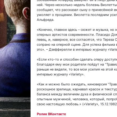
ней. Через несколько недель болезнь Виолетты
сообщает, что рассказал сыну о принесённой 
умоляет о прощении. Виолетта последним усили
Альфреда.
«Конечно, главное здесь – сюжет и музыка, но
оперных артистов современности. Пласидо Доми
певец, и, наверное, все согласятся, что Тереза
сопрано на оперной сцене. Для успеха фильма в
это». – Дзеффирелли в интервью журналу «Varie
«Если кто-то и способен сделать оперу доступ
благодаря ему мои родители пойдут на “Трави
раньше не видели, то все мои усилия на этой ка
интервью журналу «Variety».
«Как и можно было ожидать, киноверсия “Трав
роскошное зрелище, карнавал красок и текстур
баланса между величием духа и физической с
опытным мужчиной, человека, который, попроб
свою настоящую любовь.» («Variety», 15.12.1982
Ролик ВКонтакте