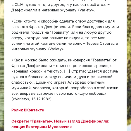
в США нужно и то, и другое, и у нас есть всё это». –
Дзеффирелли в интервью журналу «Variety».
«Если кто-то и способен сделать оперу доступной для
всех, это Франко Дзеффирелли. Если благодаря ему мои
родители пойдут на “Травиату” или на любую другую
оперу, которую они раньше не видели, то все мои
усилия на этой картине были не зря». – Тереза Стратас в
интервью журналу «Variety».
«Как и можно было ожидать, киноверсия “Травиаты” от
Франко Дзеффирелли – отменно роскошное зрелище,
карнавал красок и текстур. […] Стратас удаётся достичь
нужного баланса между величием духа и физической
слабостью… Доминго играет Альфредо опытным
мужчиной, человека, который, попробовав в этой жизни
всё, впервые встречает свою настоящую любовь.»
(«Variety», 15.12.1982)
Ролик ВКонтакте
Секреты «Травиаты». Новый взгляд Дзеффирелли:
лекция Екатерины Муковозчик