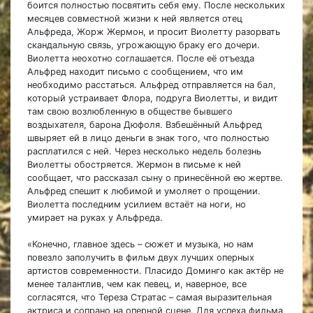
боится полностью посвятить себя ему. После нескольких
месяцев совместной жизни к ней является отец
Альфреда, Жорж Жермон, и просит Виолетту разорвать
скандальную связь, угрожающую браку его дочери.
Виолетта неохотно соглашается. После её отъезда
Альфред находит письмо с сообщением, что им
необходимо расстаться. Альфред отправляется на бал,
который устраивает Флора, подруга Виолетты, и видит
там свою возлюбленную в обществе бывшего
воздыхателя, барона Дюфоля. Взбешённый Альфред
швыряет ей в лицо деньги в знак того, что полностью
расплатился с ней. Через несколько недель болезнь
Виолетты обостряется. Жермон в письме к ней
сообщает, что рассказал сыну о принесённой ею жертве.
Альфред спешит к любимой и умоляет о прощении.
Виолетта последним усилием встаёт на ноги, но
умирает на руках у Альфреда.
«Конечно, главное здесь – сюжет и музыка, но нам
повезло заполучить в фильм двух лучших оперных
артистов современности. Пласидо Доминго как актёр не
менее талантлив, чем как певец, и, наверное, все
согласятся, что Тереза Стратас – самая выразительная
актриса и сопрано на оперной сцене. Для успеха фильма