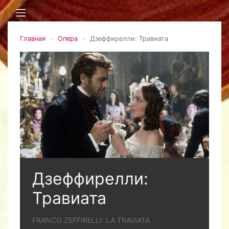
Главная
Опера
Дзеффирелли: Травиата
Дзеффирелли:
Травиата
FRANCO ZEFFIRELLI: LA TRAVIATA