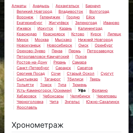
Алматы
Анадырь
Архангельск
Барнаул
Великий Новгород
Владивосток
Волгоград
Воронеж
Геленджик
Гродно
Ейск
Екатеринбург
Жигулёвск
Зеленоград
Иваново
Ижевск
Иркутск
Казань
Калининград
Краснодар
Красноярск
Кстово
Курск
Липецк
Минск
Москва
Мысхако
Нижний Новгород
Новокузнецк
Новосибирск
Омск
Оренбург
Орехово-Зуево
Пенза
Пермь
Петрозаводск
Петропавловск-Камчатский
Псков
Ростов-на-Дону
Рязань
Самара
Санкт-Петербург
Саранск
Саратов
Сергиев Посад
Сочи
Старый Оскол
Сургут
Сыктывкар
Таганрог
Тбилиси
Тверь
Тольятти
Томск
Тула
Тюмень
Усть-Каменогорск (Оскемен)
Уфа
Фрязино
Хабаровск
Чебоксары
Челябинск
Череповец
Черноголовка
Чита
Энгельс
Южно-Сахалинск
Ярославль
Хронометраж